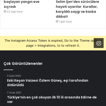
başlayan yangın eve
Selim Şen’den sürücülere
sıçradı
hayati uyarılar: Kurallar,
karşılıklı saygı ve kaska
23 saat önce
dikkat!
1 gün önce
The Instagram Access Token is expired, Go to the Theme options
page > Integrations, to to refresh it.
Çok Görüntülenenler
5 Eylül 2020
Eski Keşan Vaizesi Özlem Güneş, eşi tarafından
öldürüldü
7 Ocak 2021
Türkiye’nin en çok okuyan ilk 10 ili arasında Edirne de
var