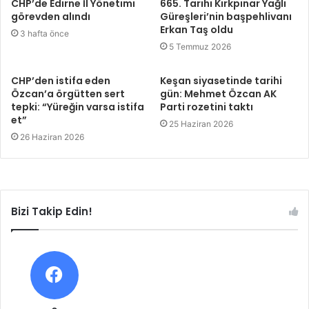
CHP’de Edirne İl Yönetimi
665. Tarihi Kırkpınar Yağlı
görevden alındı
Güreşleri’nin başpehlivanı
Erkan Taş oldu
3 hafta önce
5 Temmuz 2026
CHP’den istifa eden
Keşan siyasetinde tarihi
Özcan’a örgütten sert
gün: Mehmet Özcan AK
tepki: “Yüreğin varsa istifa
Parti rozetini taktı
et”
25 Haziran 2026
26 Haziran 2026
Bizi Takip Edin!