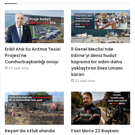
Erikli Atık Su Arıtma Tesisi
İl Genel Meclisi’nde
Projesi’ne
Edirne’yi deniz hudut
Cumhurbaşkanlığı onayı
kapısına bir adım daha
yaklaştıran Enez Limanı
22 saat önce
kararı
23 saat önce
Keşan’da otluk alanda
Fast Moto 22 Başkanı