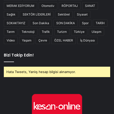
MERAK EDİYORUM
Otomotiv
RÖPORTAJ
SANAT
Sağlık
SEKTÖR LİDERLERİ
Sektörel
Siyaset
SOKAKTAYIZ
Son Dakika
SON DAKİKA
Spor
TARİH
Tarım
Teknoloji
Trafik
Turizm
Türkiye
Ulaşım
Video
Yaşam
Çevre
ÖZEL HABER
İş Dünyası
Bizi Takip Edin!
Hata Tweets, Yanlış hesap bilgisi alınamıyor.