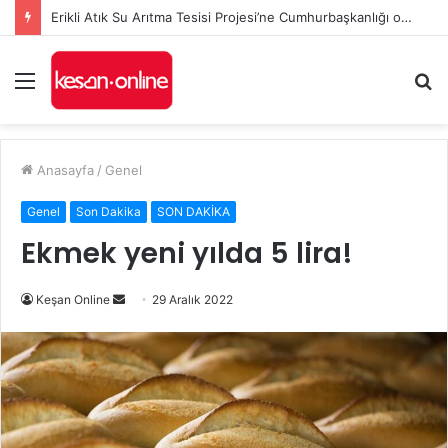
Erikli Atık Su Arıtma Tesisi Projesi’ne Cumhurbaşkanlığı onayı
Menü
A
y
...
Anasayfa
/
Genel
Genel
Son Dakika
SON DAKİKA
Ekmek yeni yılda 5 lira!
Bir
Keşan Online
29 Aralık 2022
e-
posta
göndermek