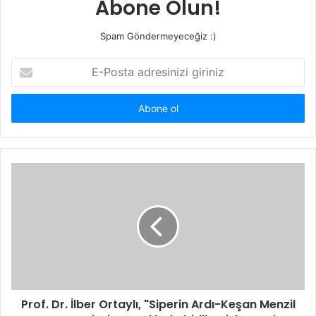
Abone Olun!
Spam Göndermeyeceğiz :)
E-
Posta
adresinizi
giriniz
Prof. Dr. İlber Ortaylı, "Siperin Ardı-Keşan Menzil