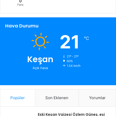
0
Fans
Hava Durumu
21
℃
Keşan
21º - 21º
60%
1.54 km/h
Açık hava
Popüler
Son Eklenen
Yorumlar
Eski Keşan Vaizesi Özlem Güneş, eşi