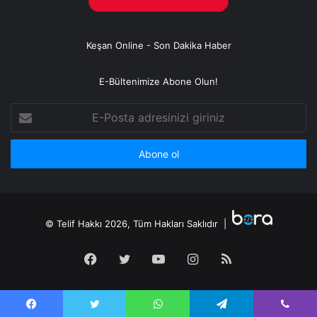
Keşan Online - Son Dakika Haber
E-Bültenimize Abone Olun!
E-
Posta
adresinizi
giriniz
© Telif Hakkı 2026, Tüm Hakları Saklıdır |
Facebook
Twitter
YouTube
Instagram
RSS