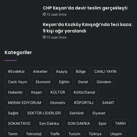
CHP Keşan’da devir teslim gerçekleşti
13 saat önce
Keşan’da Kozköy Kavşağı’nda feci kaza:
9 kişi ağır yaralandı
13 saat önce
Kategoriler
#EvdeKal
Anketler
Asayiş
Bölge
CANLI YAYIN
Canlı Yayın
Ekonomi
Eğitim
Genel
Gündem
Haberler
Keşan
KÜLTÜR
Kültür/Sanat
MERAK EDİYORUM
Otomotiv
RÖPORTAJ
SANAT
Sağlık
SEKTÖR LİDERLERİ
Sektörel
Siyaset
SOKAKTAYIZ
Son Dakika
SON DAKİKA
Spor
TARİH
Tarım
Teknoloji
Trafik
Turizm
Türkiye
Ulaşım