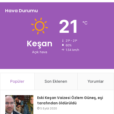
Hava Durumu
21
℃
Keşan
21º - 21º
60%
1.54 km/h
Açık hava
Popüler
Son Eklenen
Yorumlar
Eski Keşan Vaizesi Özlem Güneş, eşi
tarafından öldürüldü
5 Eylül 2020