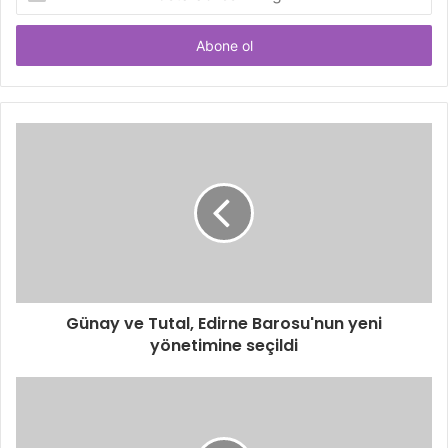
Posta
adresinizi
giriniz
Günay ve Tutal, Edirne Barosu'nun yeni
yönetimine seçildi