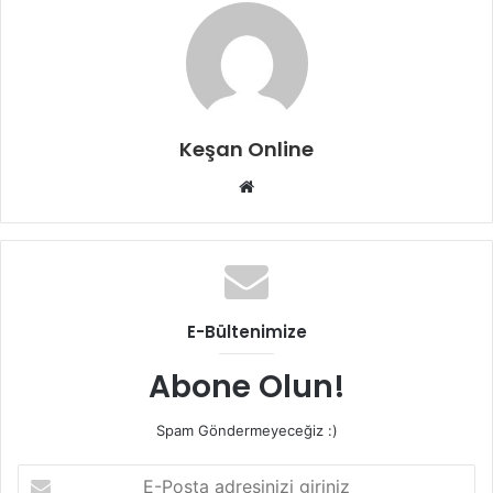
Keşan Online
Web
sitesi
E-Bültenimize
Abone Olun!
Spam Göndermeyeceğiz :)
E-