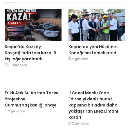
Keşan’da Kozköy
Keşan’da yeni Hükümet
Kavşağı’nda feci kaza: 9
Konağı’nın temeli atıldı
kişi ağır yaralandı
2 gün önce
13 saat önce
Erikli Atık Su Arıtma Tesisi
İl Genel Meclisi’nde
Projesi’ne
Edirne’yi deniz hudut
Cumhurbaşkanlığı onayı
kapısına bir adım daha
yaklaştıran Enez Limanı
2 gün önce
kararı
2 gün önce