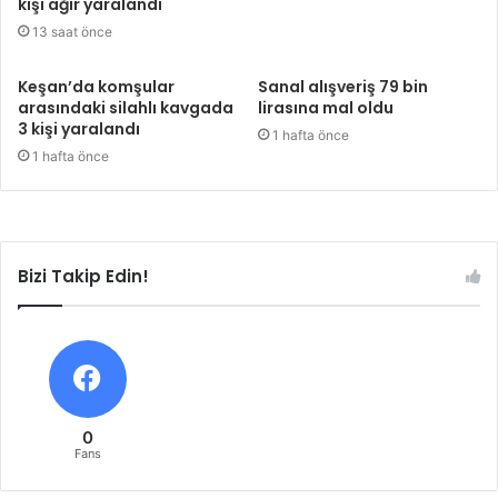
kişi ağır yaralandı
13 saat önce
Keşan’da komşular
Sanal alışveriş 79 bin
arasındaki silahlı kavgada
lirasına mal oldu
3 kişi yaralandı
1 hafta önce
1 hafta önce
Bizi Takip Edin!
0
Fans