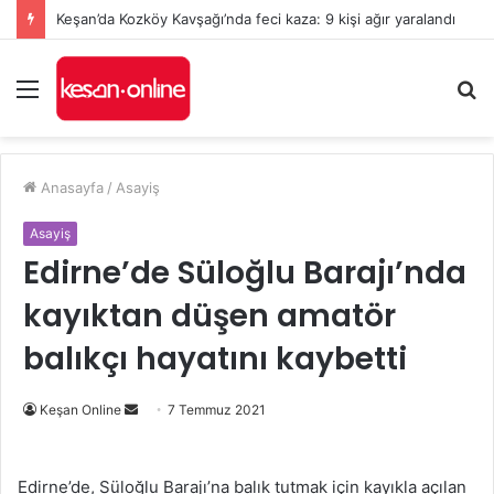
Keşan’da Kozköy Kavşağı’nda feci kaza: 9 kişi ağır yaralandı
Menü
A
y
...
Anasayfa
/
Asayiş
Asayiş
Edirne’de Süloğlu Barajı’nda
kayıktan düşen amatör
balıkçı hayatını kaybetti
Bir
Keşan Online
7 Temmuz 2021
e-
posta
Edirne’de, Süloğlu Barajı’na balık tutmak için kayıkla açılan
göndermek