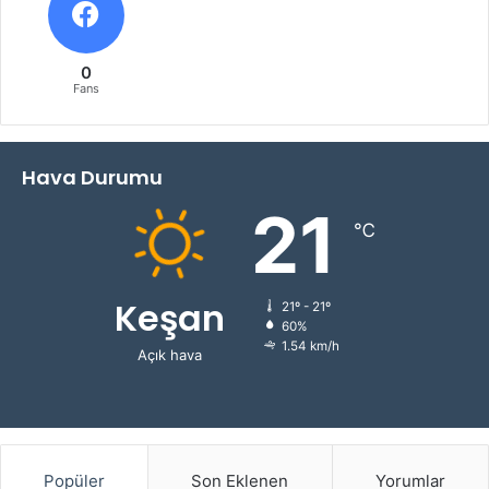
0
Fans
Hava Durumu
21
℃
Keşan
21º - 21º
60%
1.54 km/h
Açık hava
Popüler
Son Eklenen
Yorumlar