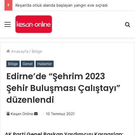
Keşan’da otluk alanda başlayan yangın eve sıçradı
Menü
A
y
...
Anasayfa
/
Bölge
Bölge
Genel
Haberler
Edirne’de “Şehrim 2023
Şehir Buluşması Çalıştayı”
düzenlendi
Bir
Keşan Online
10 Temmuz 2021
e-
posta
AK Parti Genel Başkan Yardımcısı Karaaslan: