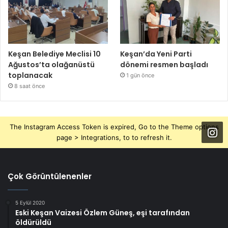
Keşan Belediye Meclisi 10
Keşan’da Yeni Parti
Ağustos’ta olağanüstü
dönemi resmen başladı
toplanacak
1 gün önce
8 saat önce
The Instagram Access Token is expired, Go to the Theme options
page > Integrations, to to refresh it.
Çok Görüntülenenler
5 Eylül 2020
Eski Keşan Vaizesi Özlem Güneş, eşi tarafından
öldürüldü