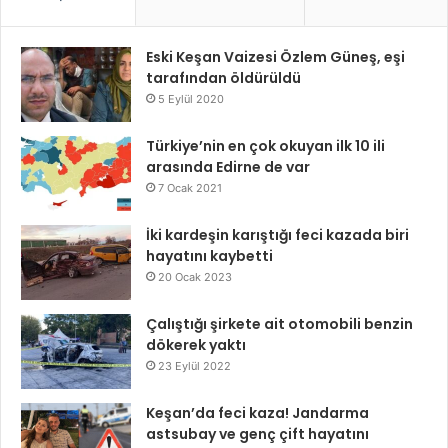
Eski Keşan Vaizesi Özlem Güneş, eşi
tarafından öldürüldü
5 Eylül 2020
Türkiye’nin en çok okuyan ilk 10 ili
arasında Edirne de var
7 Ocak 2021
İki kardeşin karıştığı feci kazada biri
hayatını kaybetti
20 Ocak 2023
Çalıştığı şirkete ait otomobili benzin
dökerek yaktı
23 Eylül 2022
Keşan’da feci kaza! Jandarma
astsubay ve genç çift hayatını