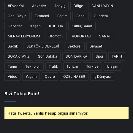
#EvdeKal
Anketler
Asayiş
Bölge
CANLI YAYIN
Canlı Yayın
Ekonomi
Eğitim
Genel
Gündem
Haberler
Keşan
KÜLTÜR
Kültür/Sanat
MERAK EDİYORUM
Otomotiv
RÖPORTAJ
SANAT
Sağlık
SEKTÖR LİDERLERİ
Sektörel
Siyaset
SOKAKTAYIZ
Son Dakika
SON DAKİKA
Spor
TARİH
Tarım
Teknoloji
Trafik
Turizm
Türkiye
Ulaşım
Video
Yaşam
Çevre
ÖZEL HABER
İş Dünyası
Bizi Takip Edin!
Hata Tweets, Yanlış hesap bilgisi alınamıyor.