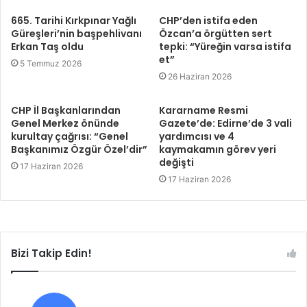
665. Tarihi Kırkpınar Yağlı
CHP’den istifa eden
Güreşleri’nin başpehlivanı
Özcan’a örgütten sert
Erkan Taş oldu
tepki: “Yüreğin varsa istifa
et”
5 Temmuz 2026
26 Haziran 2026
CHP İl Başkanlarından
Kararname Resmi
Genel Merkez önünde
Gazete’de: Edirne’de 3 vali
kurultay çağrısı: “Genel
yardımcısı ve 4
Başkanımız Özgür Özel’dir”
kaymakamın görev yeri
değişti
17 Haziran 2026
17 Haziran 2026
Bizi Takip Edin!