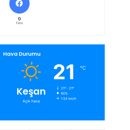
0
Fans
Hava Durumu
21
℃
Keşan
21º - 21º
60%
1.54 km/h
Açık hava