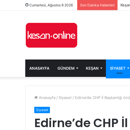
Keşan
Cumartesi, Ağustos 8 2026
Son Dakika Haberleri
ANASAYFA
GÜNDEM
KEŞAN
SIYASET
Anasayfa
/
Siyaset
/
Edirne’de CHP İl Başkanlığı ö
Siyaset
Edirne’de CHP İl