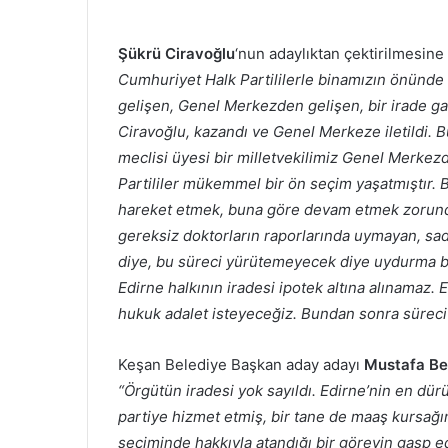
Şükrü Ciravoğlu
‘nun adaylıktan çektirilmesine 
Cumhuriyet Halk Partililerle binamızın önünde
gelişen, Genel Merkezden gelişen, bir irade ga
Ciravoğlu, kazandı ve Genel Merkeze iletildi. 
meclisi üyesi bir milletvekilimiz Genel Merke
Partililer mükemmel bir ön seçim yaşatmıştır.
hareket etmek, buna göre devam etmek zorundal
gereksiz doktorların raporlarında uymayan, sa
diye, bu süreci yürütemeyecek diye uydurma 
Edirne halkının iradesi ipotek altına alınamaz.
hukuk adalet isteyeceğiz. Bundan sonra süreci
Keşan Belediye Başkan aday adayı
Mustafa B
“Örgütün iradesi yok sayıldı. Edirne’nin en dürü
partiye hizmet etmiş, bir tane de maaş kursağı
seçiminde hakkıyla atandığı bir görevin gasp ed