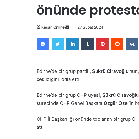
önünde protest
Bir
Keşan Online
27 Şubat 2024
e-
Facebook
Twitter
LinkedIn
Tumblr
Pinterest
Reddit
posta
göndermek
Edirne’de bir grup partili,
Şükrü Ciravoğlu
‘nun
çekildiğini iddia etti
Edirne’de bir grup CHP üyesi,
Şükrü Ciravoğlu
sürecinde CHP Genel Başkanı
Özgür Özel
‘in b
CHP İl Başkanlığı önünde toplanan bir grup C
attı.