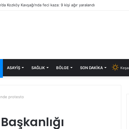
’da Kozköy Kavşağı’nda feci kaza: 9 kişi ağır yaralandı
ASAYIŞ
SAĞLIK
BÖLGE
SON DAKIKA
Keşan
nünde protesto
 Başkanlığı