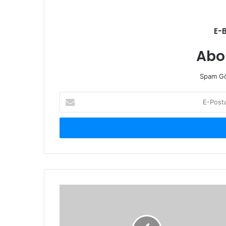
E-
Abo
Spam Gö
E-
Posta
adresinizi
giriniz