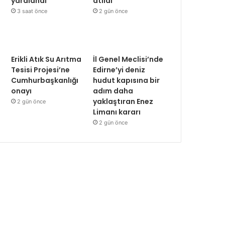
yaralandı
atıldı
3 saat önce
2 gün önce
Erikli Atık Su Arıtma
İl Genel Meclisi’nde
Tesisi Projesi’ne
Edirne’yi deniz
Cumhurbaşkanlığı
hudut kapısına bir
onayı
adım daha
yaklaştıran Enez
2 gün önce
Limanı kararı
2 gün önce