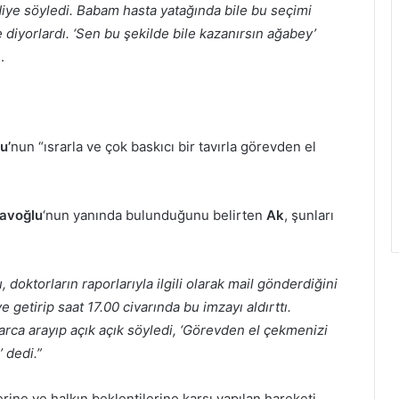
 diye söyledi. Babam hasta yatağında bile bu seçimi
e diyorlardı. ‘Sen bu şekilde bile kazanırsın ağabey’
.
u’
nun “ısrarla ve çok baskıcı bir tavırla görevden el
ravoğlu
‘nun yanında bulunduğunu belirten
Ak
, şunları
doktorların raporlarıyla ilgili olarak mail gönderdiğini
e getirip saat 17.00 civarında bu imzayı aldırttı.
arca arayıp açık açık söyledi, ‘Görevden el çekmenizi
 dedi.”
erine ve halkın beklentilerine karşı yapılan hareketi