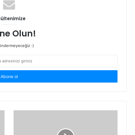
Bültenimize
ne Olun!
ndermeyeceğiz :)