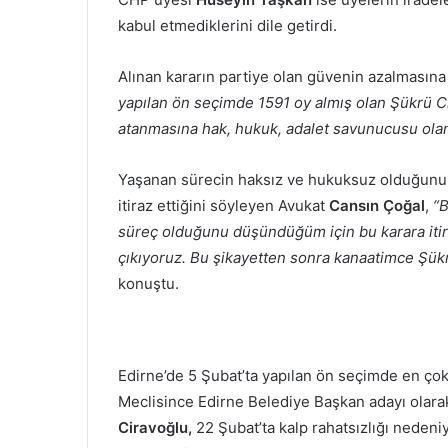
kabul etmediklerini dile getirdi.
Alınan kararın partiye olan güvenin azalmasın
yapılan ön seçimde 1591 oy almış olan Şükrü Ci
atanmasına hak, hukuk, adalet savunucusu ola
Yaşanan sürecin haksız ve hukuksuz olduğunu d
itiraz ettiğini söyleyen Avukat
Cansın Çoğal
,
“B
süreç olduğunu düşündüğüm için bu karara itir
çıkıyoruz. Bu şikayetten sonra kanaatimce Şük
konuştu.
Edirne’de 5 Şubat’ta yapılan ön seçimde en ço
Meclisince Edirne Belediye Başkan adayı olarak
Ciravoğlu,
22 Şubat’ta kalp rahatsızlığı nedeni