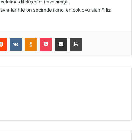
 çekilme dilekçesini imzalamıştı.
 aynı tarihte ön seçimde ikinci en çok oyu alan
Filiz
erest
Reddit
VKontakte
Odnoklassniki
Pocket
E-Posta ile paylaş
Yazdır