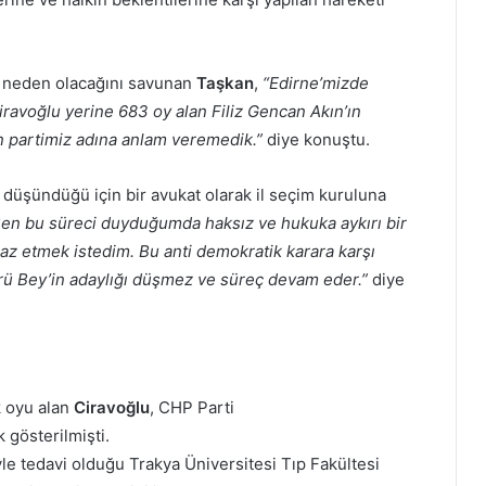
a neden olacağını savunan
Taşkan
,
“Edirne’mizde
ravoğlu yerine 683 oy alan Filiz Gencan Akın’ın
n partimiz adına anlam veremedik.”
diye konuştu.
üşündüğü için bir avukat olarak il seçim kuruluna
en bu süreci duyduğumda haksız ve hukuka aykırı bir
az etmek istedim. Bu anti demokratik karara karşı
rü Bey’in adaylığı düşmez ve süreç devam eder.”
diye
k oyu alan
Ciravoğlu
, CHP Parti
 gösterilmişti.
yle tedavi olduğu Trakya Üniversitesi Tıp Fakültesi