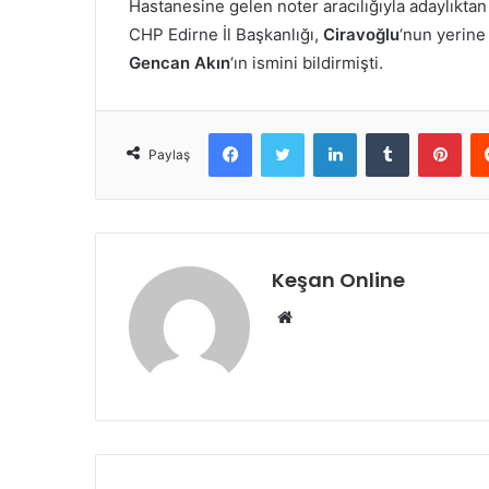
Hastanesine gelen noter aracılığıyla adaylıktan
CHP Edirne İl Başkanlığı,
Ciravoğlu
‘nun yerine
Gencan Akın
‘ın ismini bildirmişti.
Facebook
Twitter
LinkedIn
Tumblr
Pint
Paylaş
Keşan Online
Web
sitesi