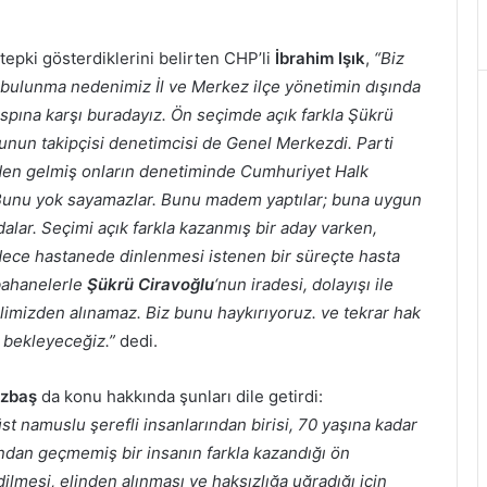
tepki gösterdiklerini belirten CHP’li
İbrahim Işık
,
“Biz
 bulunma nedenimiz İl ve Merkez ilçe yönetimin dışında
spına karşı buradayız. Ön seçimde açık farkla Şükrü
Bunun takipçisi denetimcisi de Genel Merkezdi. Parti
zden gelmiş onların denetiminde Cumhuriyet Halk
 Bunu yok sayamazlar. Bunu madem yaptılar; buna uygun
ar. Seçimi açık farkla kazanmış bir aday varken,
dece hastanede dinlenmesi istenen bir süreçte hasta
bahanelerle
Şükrü Ciravoğlu
‘nun iradesi, dolayışı ile
 Elimizden alınamaz. Biz bunu haykırıyoruz. ve tekrar hak
 bekleyeceğiz.”
dedi.
ezbaş
da konu hakkında şunları dile getirdi:
st namuslu şerefli insanlarından birisi, 70 yaşına kadar
ndan geçmemiş bir insanın farkla kazandığı ön
ilmesi, elinden alınması ve haksızlığa uğradığı için