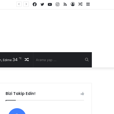
Facebook
Twitter
YouTube
Instagram
RSS
Kayıt
Rastgele
Kenar
Ol
Makale
Bölmesi
℃
34
Rastgele
Arama
, Edirne
Makale
yap
...
Bizi Takip Edin!