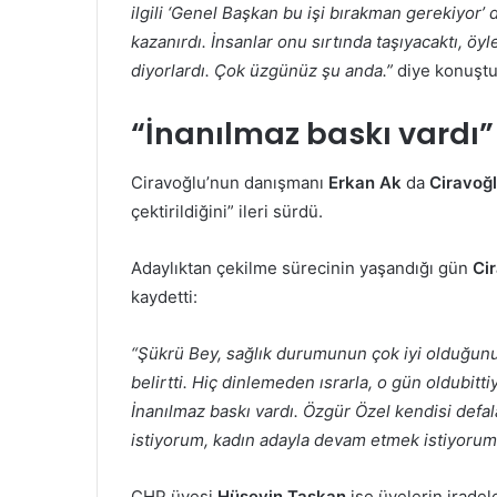
ilgili ‘Genel Başkan bu işi bırakman gerekiyor’
kazanırdı. İnsanlar onu sırtında taşıyacaktı, öyl
diyorlardı. Çok üzgünüz şu anda.”
diye konuştu
“İnanılmaz baskı vardı”
Ciravoğlu’nun danışmanı
Erkan Ak
da
Ciravoğl
çektirildiğini” ileri sürdü.
Adaylıktan çekilme sürecinin yaşandığı gün
Ci
kaydetti:
“Şükrü Bey, sağlık durumunun çok iyi olduğunu, 
belirtti. Hiç dinlemeden ısrarla, o gün oldubittiy
İnanılmaz baskı vardı. Özgür Özel kendisi defal
istiyorum, kadın adayla devam etmek istiyorum’
CHP üyesi
Hüseyin Taşkan
ise üyelerin iradel