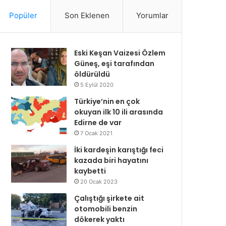
Popüler
Son Eklenen
Yorumlar
Eski Keşan Vaizesi Özlem
Güneş, eşi tarafından
öldürüldü
5 Eylül 2020
Türkiye’nin en çok
okuyan ilk 10 ili arasında
Edirne de var
7 Ocak 2021
İki kardeşin karıştığı feci
kazada biri hayatını
kaybetti
20 Ocak 2023
Çalıştığı şirkete ait
otomobili benzin
dökerek yaktı