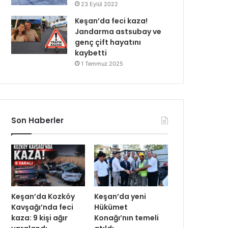
23 Eylül 2022
Keşan’da feci kaza!
Jandarma astsubay ve
genç çift hayatını
kaybetti
1 Temmuz 2025
Son Haberler
Keşan’da Kozköy
Keşan’da yeni
Kavşağı’nda feci
Hükümet
kaza: 9 kişi ağır
Konağı’nın temeli