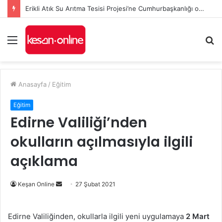
Erikli Atık Su Arıtma Tesisi Projesi’ne Cumhurbaşkanlığı onayı
Menü
A
y
...
Anasayfa
/
Eğitim
Eğitim
Edirne Valiliği’nden
okulların açılmasıyla ilgili
açıklama
Bir
Keşan Online
27 Şubat 2021
e-
posta
Edirne Valiliğinden, okullarla ilgili yeni uygulamaya
2 Mart
göndermek