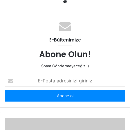
Web
sitesi
E-Bültenimize
Abone Olun!
Spam Göndermeyeceğiz :)
E-
Posta
adresinizi
giriniz