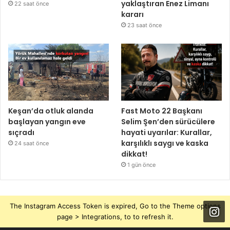
yaklaştıran Enez Limanı
22 saat önce
kararı
23 saat önce
Keşan’da otluk alanda
Fast Moto 22 Başkanı
başlayan yangın eve
Selim Şen’den sürücülere
sıçradı
hayati uyarılar: Kurallar,
karşılıklı saygı ve kaska
24 saat önce
dikkat!
1 gün önce
The Instagram Access Token is expired, Go to the Theme options
page > Integrations, to to refresh it.