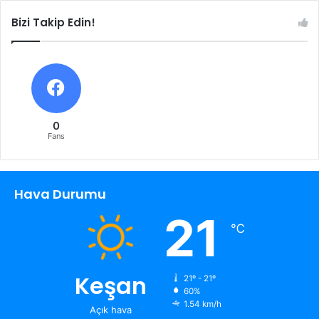
Bizi Takip Edin!
0
Fans
Hava Durumu
21
℃
Keşan
21º - 21º
60%
1.54 km/h
Açık hava