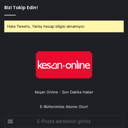
Bizi Takip Edin!
Hata Tweets, Yanlış hesap bilgisi alınamıyor.
Keşan Online - Son Dakika Haber
E-Bültenimize Abone Olun!
E-
Posta