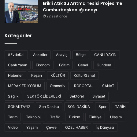
Erikli Atık Su Arıtma Tesisi Projesi’ne
Cumhurbaşkanlığı onayı
22 saat önce
Kategoriler
#EvdeKal
Anketler
Asayiş
Bölge
CANLI YAYIN
Canlı Yayın
Ekonomi
Eğitim
Genel
Gündem
Haberler
Keşan
KÜLTÜR
Kültür/Sanat
MERAK EDİYORUM
Otomotiv
RÖPORTAJ
SANAT
Sağlık
SEKTÖR LİDERLERİ
Sektörel
Siyaset
SOKAKTAYIZ
Son Dakika
SON DAKİKA
Spor
TARİH
Tarım
Teknoloji
Trafik
Turizm
Türkiye
Ulaşım
Video
Yaşam
Çevre
ÖZEL HABER
İş Dünyası