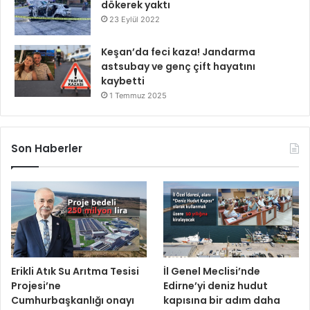
dökerek yaktı
23 Eylül 2022
Keşan’da feci kaza! Jandarma
astsubay ve genç çift hayatını
kaybetti
1 Temmuz 2025
Son Haberler
Erikli Atık Su Arıtma Tesisi
İl Genel Meclisi’nde
Projesi’ne
Edirne’yi deniz hudut
Cumhurbaşkanlığı onayı
kapısına bir adım daha