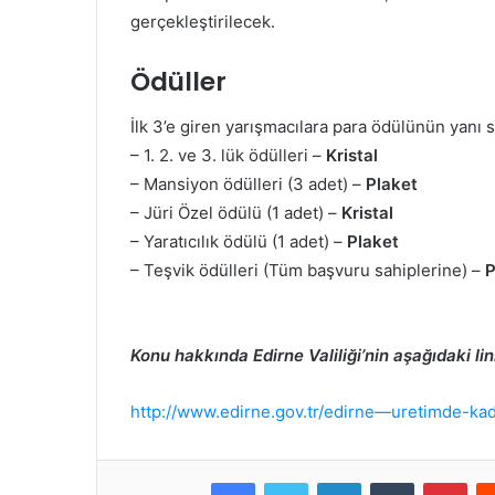
gerçekleştirilecek.
Ödüller
İlk 3’e giren yarışmacılara para ödülünün yanı s
– 1. 2. ve 3. lük ödülleri –
Kristal
– Mansiyon ödülleri (3 adet) –
Plaket
– Jüri Özel ödülü (1 adet) –
Kristal
– Yaratıcılık ödülü (1 adet) –
Plaket
– Teşvik ödülleri (Tüm başvuru sahiplerine) –
P
Konu hakkında Edirne Valiliği’nin aşağıdaki lin
http://www.edirne.gov.tr/edirne—uretimde-kadi
Facebook
Twitter
LinkedIn
Tumblr
Pint