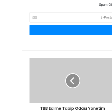
Spam Gö
E-
Posta
adresinizi
giriniz
TBB Edirne Tabip Odası Yönetim