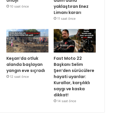
onayı
adım daha
yaklaştıran Enez
10 saat önce
Limanı kararı
11 saat önce
Keşan’da otluk
Fast Moto 22
alanda başlayan
Başkanı Selim
yangın eve sıçradı
Şen’den sürücülere
hayati uyarılar:
12 saat önce
Kurallar, karşılıklı
saygı ve kaska
dikkat!
14 saat önce