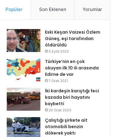
Popüler
Son Eklenen
Yorumlar
Eski Keşan Vaizesi Özlem
Güneş, eşi tarafından
öldürüldü
5 Eylül 2020
Türkiye’nin en çok
okuyan ilk 10 ili arasında
Edirne de var
7 Ocak 2021
İki kardeşin karıştığı feci
kazada biri hayatını
kaybetti
20 Ocak 2023
Çalıştığı şirkete ait
otomobili benzin
dökerek yaktı