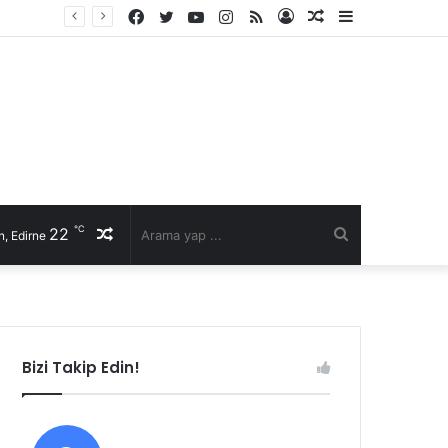
Facebook
Twitter
YouTube
Instagram
RSS
Kayıt
Rastgele
Kenar
Ol
Makale
Bölmesi
℃
22
Rastgele
Arama
, Edirne
Makale
yap
...
Bizi Takip Edin!