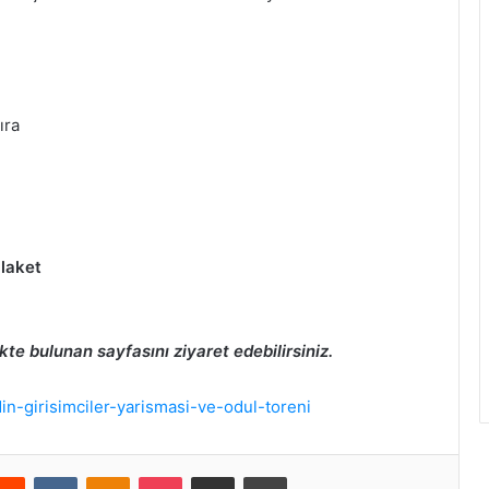
ıra
laket
kte bulunan sayfasını ziyaret edebilirsiniz.
n-girisimciler-yarismasi-ve-odul-toreni
erest
Reddit
VKontakte
Odnoklassniki
Pocket
E-Posta ile paylaş
Yazdır