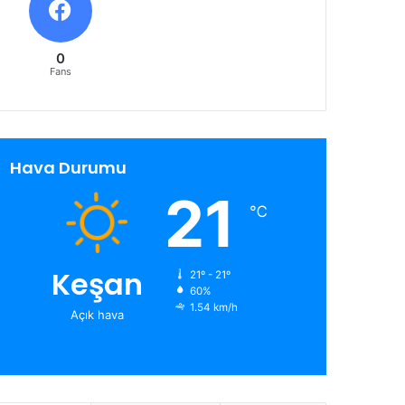
0
Fans
Hava Durumu
21
℃
Keşan
21º - 21º
60%
1.54 km/h
Açık hava