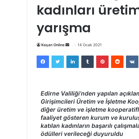
kadınları üreti
yarışma
Bir
Keşan Online
14 Ocak 2021
e-
Facebook
Twitter
LinkedIn
Tumblr
Pinterest
Reddit
posta
göndermek
Edirne Valiliği’nden yapılan açıkla
Girişimcileri Üretim ve İşletme Koop
diğer üretim ve işletme kooperatifle
faaliyet gösteren kurum ve kuruluş
katılan kadınların başarılı çalışm
ödülleri verileceği duyuruldu