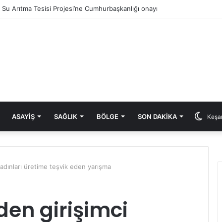
ık Su Arıtma Tesisi Projesi’ne Cumhurbaşkanlığı onayı
ASAYIŞ
SAĞLIK
BÖLGE
SON DAKIKA
Keşan
 kadınları üretime teşvik eden yarışma
nden girişimci