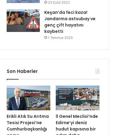
23 Eylül 2022
Keşan’da feci kaza!
Jandarma astsubay ve
genç çift hayatını
kaybetti
1 Temmuz 2025
Son Haberler
Erikli Atık Su Arıtma
İl Genel Meclisi’nde
Tesisi Projesi’ne
Edirne’yi deniz
Cumhurbaşkanlığı
hudut kapısına bir