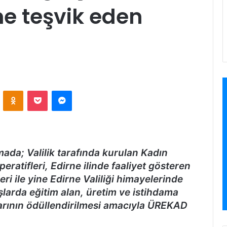
me teşvik eden
VKontakte
Odnoklassniki
Pocket
Messenger
mada; Valilik tarafında kurulan Kadın
eratifleri, Edirne ilinde faaliyet gösteren
ri ile yine Edirne Valiliği himayelerinde
larda eğitim alan, üretim ve istihdama
alarının ödüllendirilmesi amacıyla ÜREKAD