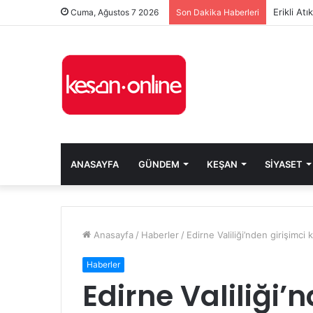
Erikli At
Cuma, Ağustos 7 2026
Son Dakika Haberleri
ANASAYFA
GÜNDEM
KEŞAN
SIYASET
Anasayfa
/
Haberler
/
Edirne Valiliği’nden girişimci
Haberler
Edirne Valiliği’