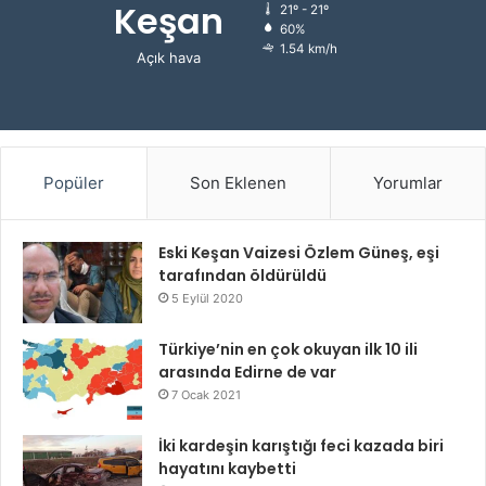
Keşan
21º - 21º
60%
1.54 km/h
Açık hava
Popüler
Son Eklenen
Yorumlar
Eski Keşan Vaizesi Özlem Güneş, eşi
tarafından öldürüldü
5 Eylül 2020
Türkiye’nin en çok okuyan ilk 10 ili
arasında Edirne de var
7 Ocak 2021
İki kardeşin karıştığı feci kazada biri
hayatını kaybetti