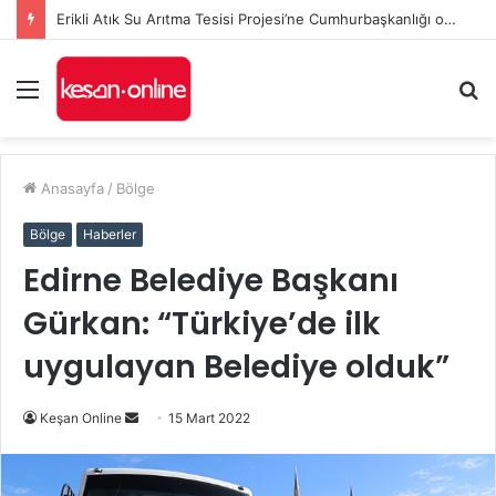
Erikli Atık Su Arıtma Tesisi Projesi’ne Cumhurbaşkanlığı onayı
Menü
A
y
...
Anasayfa
/
Bölge
Bölge
Haberler
Edirne Belediye Başkanı
Gürkan: “Türkiye’de ilk
uygulayan Belediye olduk”
Bir
Keşan Online
15 Mart 2022
e-
posta