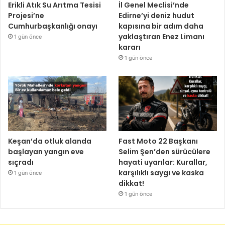
Erikli Atık Su Arıtma Tesisi
İl Genel Meclisi’nde
Projesi’ne
Edirne’yi deniz hudut
Cumhurbaşkanlığı onayı
kapısına bir adım daha
yaklaştıran Enez Limanı
1 gün önce
kararı
1 gün önce
Keşan’da otluk alanda
Fast Moto 22 Başkanı
başlayan yangın eve
Selim Şen’den sürücülere
sıçradı
hayati uyarılar: Kurallar,
karşılıklı saygı ve kaska
1 gün önce
dikkat!
1 gün önce