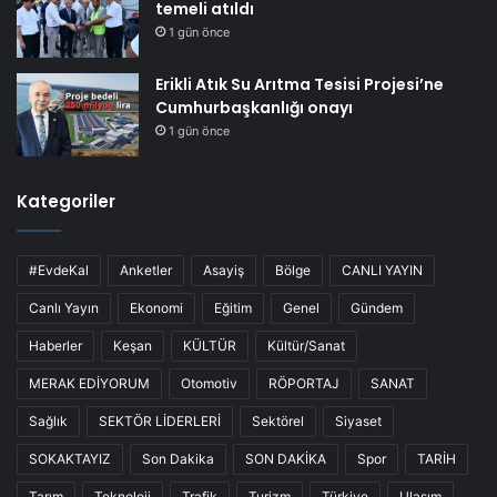
temeli atıldı
1 gün önce
Erikli Atık Su Arıtma Tesisi Projesi’ne
Cumhurbaşkanlığı onayı
1 gün önce
Kategoriler
#EvdeKal
Anketler
Asayiş
Bölge
CANLI YAYIN
Canlı Yayın
Ekonomi
Eğitim
Genel
Gündem
Haberler
Keşan
KÜLTÜR
Kültür/Sanat
MERAK EDİYORUM
Otomotiv
RÖPORTAJ
SANAT
Sağlık
SEKTÖR LİDERLERİ
Sektörel
Siyaset
SOKAKTAYIZ
Son Dakika
SON DAKİKA
Spor
TARİH
Tarım
Teknoloji
Trafik
Turizm
Türkiye
Ulaşım