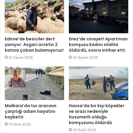
Edirne’de besiciler dert
Enez’de cinayet! Apartman
yanıyor: Asgari ücretin 2
komşusu kadını silahla
katına çoban bulamıyoruz!
öldürdü, sonra intihar etti
21 Kasım 2025
20 Kasım 2025
Malkara’da tur aracının
Havsa’da bir kişi köpekler
çarptığı adam hayatını
ve arazi nedeniyle
kaybetti
husumetli olduğu
komşusunu öldürdü
15 Ekim 2025
30 Eylül 2025