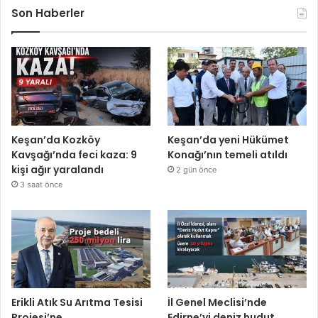
Son Haberler
Keşan’da Kozköy
Keşan’da yeni Hükümet
Kavşağı’nda feci kaza: 9
Konağı’nın temeli atıldı
kişi ağır yaralandı
2 gün önce
3 saat önce
Erikli Atık Su Arıtma Tesisi
İl Genel Meclisi’nde
Projesi’ne
Edirne’yi deniz hudut