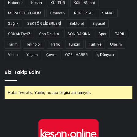
Haberler
Keşan
KÜLTÜR
Kültür/Sanat
MERAK EDİYORUM
Otomotiv
RÖPORTAJ
SANAT
Sağlık
SEKTÖR LİDERLERİ
Sektörel
Siyaset
SOKAKTAYIZ
Son Dakika
SON DAKİKA
Spor
TARİH
Tarım
Teknoloji
Trafik
Turizm
Türkiye
Ulaşım
Video
Yaşam
Çevre
ÖZEL HABER
İş Dünyası
Bizi Takip Edin!
Hata Tweets, Yanlış hesap bilgisi alınamıyor.