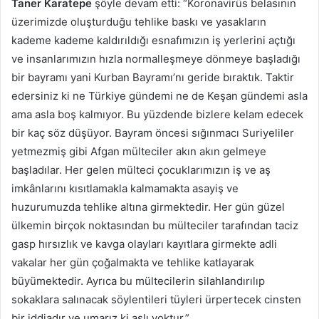
Taner Karatepe
şöyle devam etti: “Koronavirüs belasının
üzerimizde oluşturduğu tehlike baskı ve yasakların
kademe kademe kaldırıldığı esnafımızın iş yerlerini açtığı
ve insanlarımızın hızla normalleşmeye dönmeye başladığı
bir bayramı yani Kurban Bayramı’nı geride bıraktık. Taktir
edersiniz ki ne Türkiye gündemi ne de Keşan gündemi asla
ama asla boş kalmıyor. Bu yüzdende bizlere kelam edecek
bir kaç söz düşüyor. Bayram öncesi sığınmacı Suriyeliler
yetmezmiş gibi Afgan mülteciler akın akın gelmeye
başladılar. Her gelen mülteci çocuklarımızın iş ve aş
imkânlarını kısıtlamakla kalmamakta asayiş ve
huzurumuzda tehlike altına girmektedir. Her gün güzel
ülkemin birçok noktasından bu mülteciler tarafından taciz
gasp hırsızlık ve kavga olayları kayıtlara girmekte adli
vakalar her gün çoğalmakta ve tehlike katlayarak
büyümektedir. Ayrıca bu mültecilerin silahlandırılıp
sokaklara salınacak söylentileri tüyleri ürpertecek cinsten
bir iddiadır ve umarız ki aslı yoktur.”