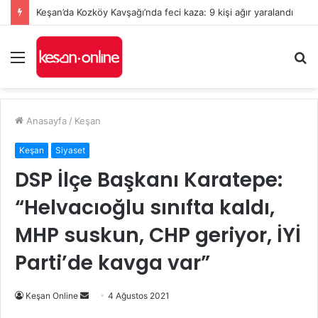
Keşan’da Kozköy Kavşağı’nda feci kaza: 9 kişi ağır yaralandı
Menü
A
y
...
Anasayfa
/
Keşan
Keşan
Siyaset
DSP İlçe Başkanı Karatepe:
“Helvacıoğlu sınıfta kaldı,
MHP suskun, CHP geriyor, İYİ
Parti’de kavga var”
Bir
Keşan Online
4 Ağustos 2021
e-