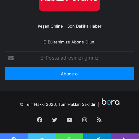
Keşan Online - Son Dakika Haber
E-Bültenimize Abone Olun!
E-
Posta
adresinizi
giriniz
© Telif Hakkı 2026, Tüm Hakları Saklıdır |
Facebook
Twitter
YouTube
Instagram
RSS