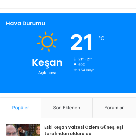
Hava Durumu
21
℃
Keşan
21º - 21º
60%
1.54 km/h
Açık hava
Popüler
Son Eklenen
Yorumlar
Eski Keşan Vaizesi Özlem Güneş, eşi
tarafından öldürüldü