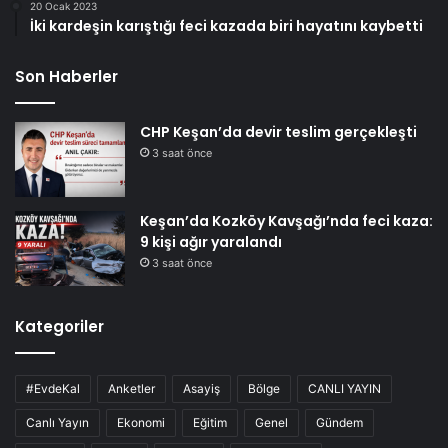
20 Ocak 2023
İki kardeşin karıştığı feci kazada biri hayatını kaybetti
Son Haberler
CHP Keşan’da devir teslim gerçekleşti
3 saat önce
Keşan’da Kozköy Kavşağı’nda feci kaza:
9 kişi ağır yaralandı
3 saat önce
Kategoriler
#EvdeKal
Anketler
Asayiş
Bölge
CANLI YAYIN
Canlı Yayın
Ekonomi
Eğitim
Genel
Gündem