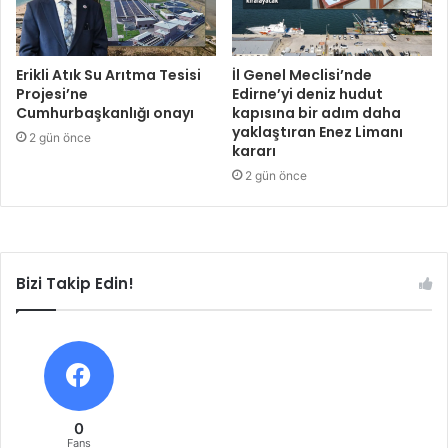
Erikli Atık Su Arıtma Tesisi
İl Genel Meclisi’nde
Projesi’ne
Edirne’yi deniz hudut
Cumhurbaşkanlığı onayı
kapısına bir adım daha
yaklaştıran Enez Limanı
2 gün önce
kararı
2 gün önce
Bizi Takip Edin!
0
Fans