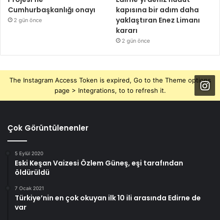
Cumhurbaşkanlığı onayı
kapısına bir adım daha
yaklaştıran Enez Limanı
2 gün önce
kararı
2 gün önce
The Instagram Access Token is expired, Go to the Theme options
page > Integrations, to to refresh it.
Çok Görüntülenenler
5 Eylül 2020
Eski Keşan Vaizesi Özlem Güneş, eşi tarafından
öldürüldü
7 Ocak 2021
Türkiye’nin en çok okuyan ilk 10 ili arasında Edirne de
var