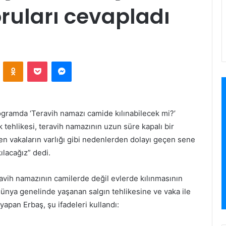
ruları cevapladı
VKontakte
Odnoklassniki
Pocket
Messenger
programda ‘Teravih namazı camide kılınabilecek mi?’
k tehlikesi, teravih namazının uzun süre kapalı bir
en vakaların varlığı gibi nedenlerden dolayı geçen sene
ılacağız” dedi.
avih namazının camilerde değil evlerde kılınmasının
dünya genelinde yaşanan salgın tehlikesine ve vaka ile
yapan Erbaş, şu ifadeleri kullandı: