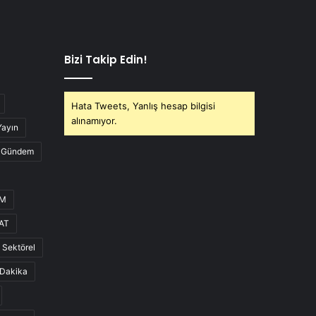
Bizi Takip Edin!
Hata Tweets, Yanlış hesap bilgisi
alınamıyor.
Yayın
Gündem
UM
AT
Sektörel
Dakika