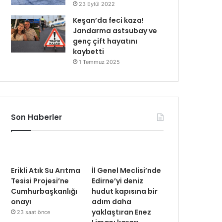
23 Eylül 2022
Keşan’da feci kaza!
Jandarma astsubay ve
genç çift hayatını
kaybetti
1 Temmuz 2025
Son Haberler
Erikli Atık Su Arıtma
İl Genel Meclisi’nde
Tesisi Projesi’ne
Edirne’yi deniz
Cumhurbaşkanlığı
hudut kapısına bir
onayı
adım daha
yaklaştıran Enez
23 saat önce