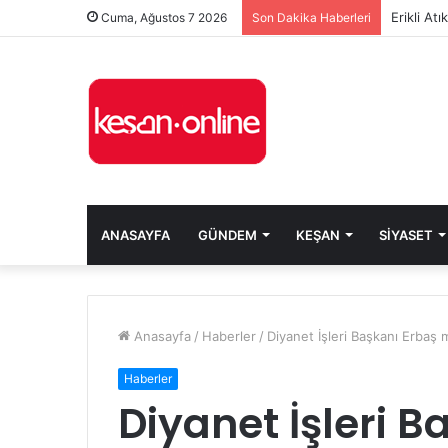
Erikli At
Cuma, Ağustos 7 2026
Son Dakika Haberleri
ANASAYFA
GÜNDEM
KEŞAN
SIYASET
Anasayfa
/
Haberler
/
Diyanet İşleri Başkanı Erbaş 
Haberler
Diyanet İşleri B