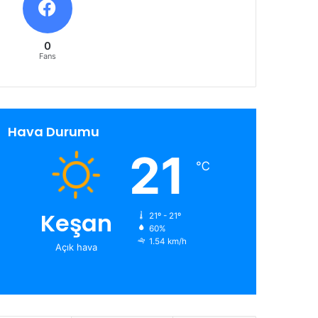
0
Fans
Hava Durumu
21
℃
Keşan
21º - 21º
60%
1.54 km/h
Açık hava