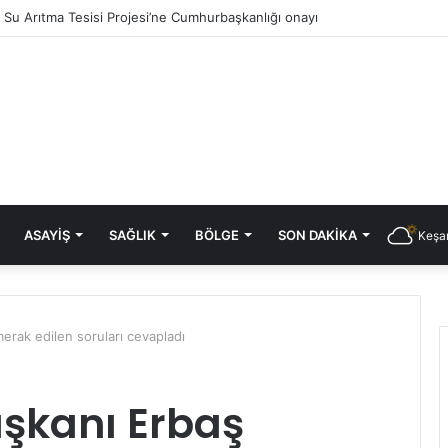
ık Su Arıtma Tesisi Projesi’ne Cumhurbaşkanlığı onayı
ASAYIŞ
SAĞLIK
BÖLGE
SON DAKIKA
Keşan
merak edilen soruları cevapladı
aşkanı Erbaş