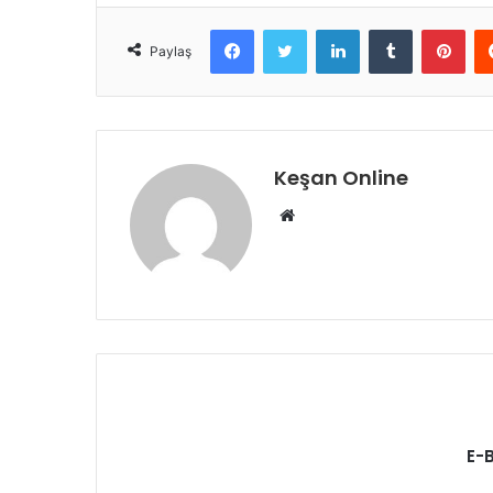
Facebook
Twitter
LinkedIn
Tumblr
Pint
Paylaş
Keşan Online
Web
sitesi
E-