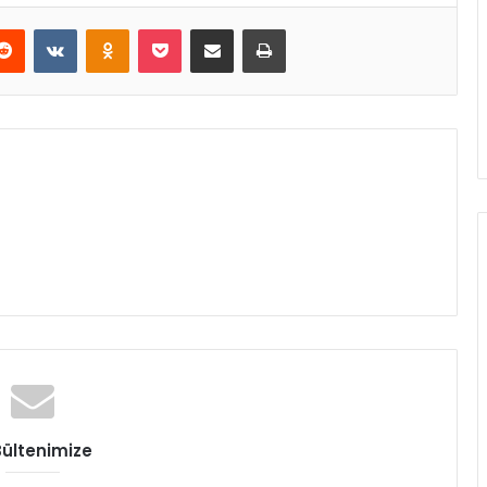
erest
Reddit
VKontakte
Odnoklassniki
Pocket
E-Posta ile paylaş
Yazdır
Bültenimize