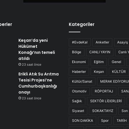
erler
Kategoriler
Keşan’da yeni
#EvdeKal
Anketler
Asayiş
Hükümet
Konağı’nın temeli
Bölge
CANLI YAYIN
Canlı 
atıldı
Ekonomi
Eğitim
Genel
23 saat önce
Haberler
Keşan
KÜLTÜR
Erikli Atık Su Arıtma
Tesisi Projesi’ne
Kültür/Sanat
MERAK EDİYOR
Cumhurbaşkanlığı
Otomotiv
RÖPORTAJ
SAN
onayı
23 saat önce
Sağlık
SEKTÖR LİDERLERİ
Siyaset
SOKAKTAYIZ
Son 
SON DAKİKA
Spor
TARİH