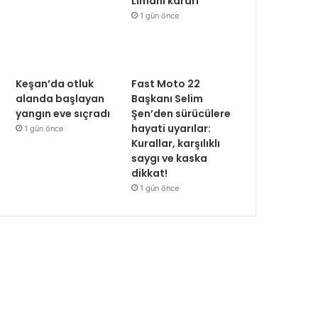
Limanı kararı
1 gün önce
Keşan’da otluk
Fast Moto 22
alanda başlayan
Başkanı Selim
yangın eve sıçradı
Şen’den sürücülere
hayati uyarılar:
1 gün önce
Kurallar, karşılıklı
saygı ve kaska
dikkat!
1 gün önce