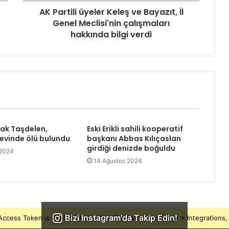
AK Partili üyeler Keleş ve Bayazıt, İl
Genel Meclisi'nin çalışmaları
hakkında bilgi verdi
rak Taşdelen,
Eski Erikli sahili kooperatif
 evinde ölü bulundu
başkanı Abbas Kılıçaslan
girdiği denizde boğuldu
 2024
14 Ağustos 2024
Bizi Instagram'da Takip Edin!
ccess Token is expired, Go to the Theme options page > Integrations, t