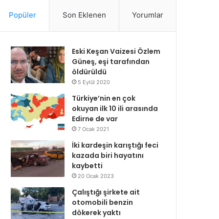
Popüler
Son Eklenen
Yorumlar
Eski Keşan Vaizesi Özlem
Güneş, eşi tarafından
öldürüldü
5 Eylül 2020
Türkiye’nin en çok
okuyan ilk 10 ili arasında
Edirne de var
7 Ocak 2021
İki kardeşin karıştığı feci
kazada biri hayatını
kaybetti
20 Ocak 2023
Çalıştığı şirkete ait
otomobili benzin
dökerek yaktı