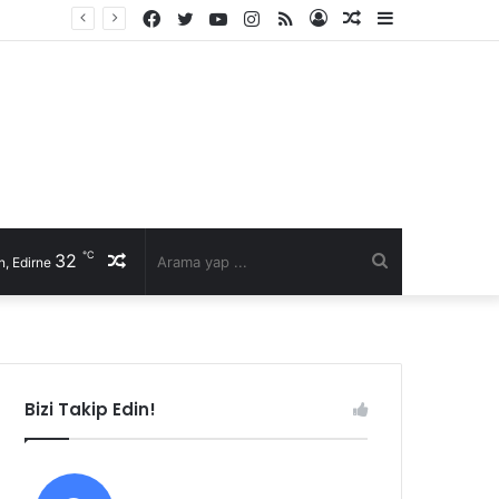
Facebook
Twitter
YouTube
Instagram
RSS
Kayıt
Rastgele
Kenar
Ol
Makale
Bölmesi
℃
32
Rastgele
Arama
, Edirne
Makale
yap
...
Bizi Takip Edin!