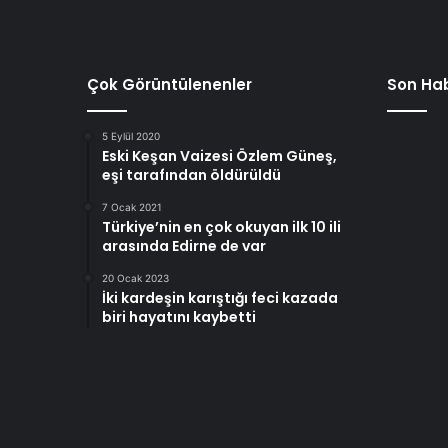
Çok Görüntülenenler
Son Hab
5 Eylül 2020
Eski Keşan Vaizesi Özlem Güneş,
eşi tarafından öldürüldü
7 Ocak 2021
Türkiye’nin en çok okuyan ilk 10 ili
arasında Edirne de var
20 Ocak 2023
İki kardeşin karıştığı feci kazada
biri hayatını kaybetti