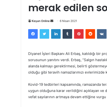
merak edilen so
Bir
Keşan Online
6 Nisan 2021
e-
Facebook
Twitter
LinkedIn
Tumblr
Pinterest
Reddit
posta
göndermek
Diyanet İşleri Başkanı Ali Erbaş, katıldığı bir 
sorusunun yanıtını verdi. Erbaş, “Salgın hastalı
alanda kalmayı gerektirmesi, belirti göstermey
olduğu gibi teravih namazlarımızı evlerimizde k
Kovid-19 tedbirleri kapsamında, ramazanda ter
uygun olduğuna karar verildiğini açıklayan ve 
vefat sayılarının artmaya devam ettiğine vurgu 