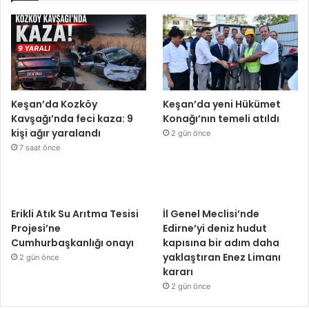
Keşan’da Kozköy
Keşan’da yeni Hükümet
Kavşağı’nda feci kaza: 9
Konağı’nın temeli atıldı
kişi ağır yaralandı
2 gün önce
7 saat önce
Erikli Atık Su Arıtma Tesisi
İl Genel Meclisi’nde
Projesi’ne
Edirne’yi deniz hudut
Cumhurbaşkanlığı onayı
kapısına bir adım daha
yaklaştıran Enez Limanı
2 gün önce
kararı
2 gün önce