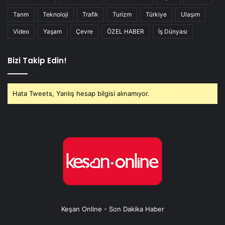
Tarım
Teknoloji
Trafik
Turizm
Türkiye
Ulaşım
Video
Yaşam
Çevre
ÖZEL HABER
İş Dünyası
Bizi Takip Edin!
Hata Tweets, Yanlış hesap bilgisi alınamıyor.
Keşan Online - Son Dakika Haber