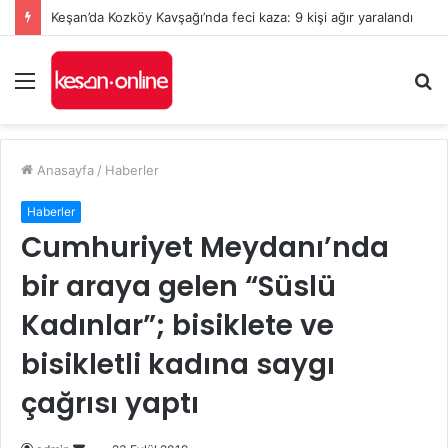
Keşan’da Kozköy Kavşağı’nda feci kaza: 9 kişi ağır yaralandı
Menü
A
y
...
Anasayfa
/
Haberler
Haberler
Cumhuriyet Meydanı’nda
bir araya gelen “Süslü
Kadınlar”; bisiklete ve
bisikletli kadına saygı
çağrısı yaptı