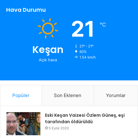
Hava Durumu
21
℃
Keşan
21º - 21º
60%
1.54 km/h
Açık hava
Popüler
Son Eklenen
Yorumlar
Eski Keşan Vaizesi Özlem Güneş, eşi
tarafından öldürüldü
5 Eylül 2020