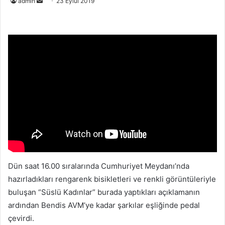
Bir
admin
23 Eylül 2019
e-
posta
göndermek
Dün saat 16.00 sıralarında Cumhuriyet Meydanı’nda
hazırladıkları rengarenk bisikletleri ve renkli görüntüleriyle
buluşan “Süslü Kadınlar” burada yaptıkları açıklamanın
ardından Bendis AVM’ye kadar şarkılar eşliğinde pedal
çevirdi.