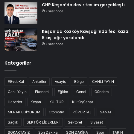
CHP Keşan’da devir teslim gerçekleşti
7 saat önce
Keşan’da Kozköy Kavşağı’nda feci kaza:
9 kişi ağır yaralandı
7 saat önce
Kategoriler
#EvdeKal
Anketler
Asayiş
Bölge
CANLI YAYIN
Canlı Yayın
Ekonomi
Eğitim
Genel
Gündem
Haberler
Keşan
KÜLTÜR
Kültür/Sanat
MERAK EDİYORUM
Otomotiv
RÖPORTAJ
SANAT
Sağlık
SEKTÖR LİDERLERİ
Sektörel
Siyaset
SOKAKTAYIZ
Son Dakika
SON DAKİKA
Spor
TARİH