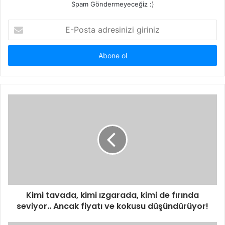
Spam Göndermeyeceğiz :)
E-
Posta
adresinizi
giriniz
Kimi tavada, kimi ızgarada, kimi de fırında
seviyor.. Ancak fiyatı ve kokusu düşündürüyor!