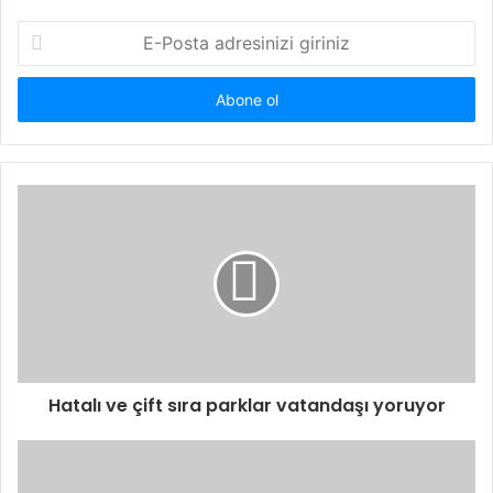
E-
Posta
adresinizi
giriniz
Hatalı ve çift sıra parklar vatandaşı yoruyor