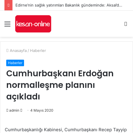
Edirne’nin sağlık yatırımları Bakanlık gündeminde: Aksal’dan Keşan için iki önemli talep
Menü
A
y
...
Anasayfa
/
Haberler
Haberler
Cumhurbaşkanı Erdoğan
normalleşme planını
açıkladı
Bir
admin
4 Mayıs 2020
e-
posta
Cumhurbaşkanlığı Kabinesi, Cumhurbaşkanı Recep Tayyip
göndermek