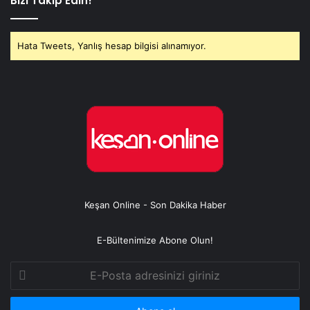
Bizi Takip Edin!
Hata Tweets, Yanlış hesap bilgisi alınamıyor.
Keşan Online - Son Dakika Haber
E-Bültenimize Abone Olun!
E-
Posta
adresinizi