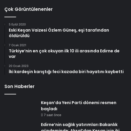
Çok Görüntülenenler
5 Eylül 2020
Eski Keşan Vaizesi Özlem Güneş, eşi tarafından
öldürüldü
7 Ocak 2021
Türkiye’nin en çok okuyan ilk 10 ili arasında Edirne de
var
20 Ocak 2023
İki kardeşin karıştığı feci kazada biri hayatını kaybetti
Son Haberler
Keşan’da Yeni Parti dönemi resmen
başladı
7 saat önce
Edirne’nin sağlık yatırımları Bakanlık
gündeminde: Aksal’dan Keşan için iki