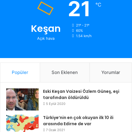
21
℃
Keşan
21º - 21º
60%
1.54 km/h
Açık hava
Popüler
Son Eklenen
Yorumlar
Eski Keşan Vaizesi Özlem Güneş, eşi
tarafından öldürüldü
5 Eylül 2020
Türkiye’nin en çok okuyan ilk 10 ili
arasında Edirne de var
7 Ocak 2021