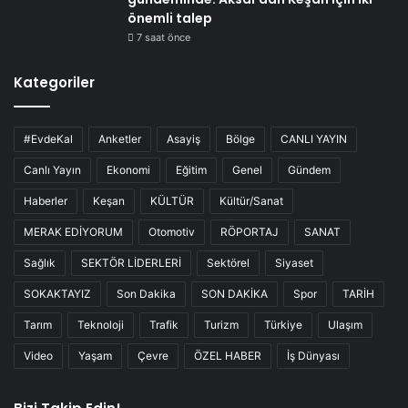
önemli talep
7 saat önce
Kategoriler
#EvdeKal
Anketler
Asayiş
Bölge
CANLI YAYIN
Canlı Yayın
Ekonomi
Eğitim
Genel
Gündem
Haberler
Keşan
KÜLTÜR
Kültür/Sanat
MERAK EDİYORUM
Otomotiv
RÖPORTAJ
SANAT
Sağlık
SEKTÖR LİDERLERİ
Sektörel
Siyaset
SOKAKTAYIZ
Son Dakika
SON DAKİKA
Spor
TARİH
Tarım
Teknoloji
Trafik
Turizm
Türkiye
Ulaşım
Video
Yaşam
Çevre
ÖZEL HABER
İş Dünyası