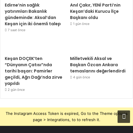
Edirne’nin sağlık
Anıl Çakır, YENİ Parti’nin
yatırımları Bakanlık
Keşan’daki Kurucu İlçe
gündeminde: Aksal’dan
Başkanı oldu
Keşan için iki önemli talep
1 gün önce
7 saat önce
Keşan DOÇEK’ten
Milletvekili Aksal ve
“Dünyanın Çatısı”nda
Başkan Özcan Ankara
tarihi başarı: Pamirler
temaslarını değerlendirdi
geçildi, Ağrı Dağı’nda zirve
4 gün önce
yapıldı
2 gün önce
The Instagram Access Token is expired, Go to the Theme options
page > Integrations, to to refresh it.