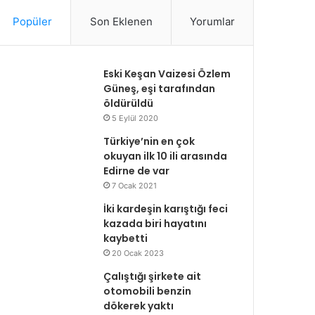
Popüler
Son Eklenen
Yorumlar
Eski Keşan Vaizesi Özlem
Güneş, eşi tarafından
öldürüldü
5 Eylül 2020
Türkiye’nin en çok
okuyan ilk 10 ili arasında
Edirne de var
7 Ocak 2021
İki kardeşin karıştığı feci
kazada biri hayatını
kaybetti
20 Ocak 2023
Çalıştığı şirkete ait
otomobili benzin
dökerek yaktı