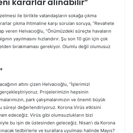
ni kararlar alınabilir”
lmesi ile birlikte vatandaşların sokağa çıkma
ararlar çıkma ihtimaline karşı sorulan soruya, “Revahete
cevap veren Helvacıoğlu, “Önümüzdeki süreçte havaların
lgının yayılmasını hızlandırır. Şu son 10 gün için çok
ri elden bırakmaması gerekiyor. Olumlu değil olumusuz
”
cağının altını çizen Helvacıoğlu, “İşlerimizi
erçekleştiriyoruz. Projelerimizin hepsinin
şmalarımızın, park çalışmalarımızın ve önemli büyük
u süreyi değerlendiriyoruz. Korona Virüs etkisini
evam edeceğiz. Virüs gibi olumsuzlukların bizi
iyle bu işin de üstesinden geleceğiz. Nisan’ı da Korona
nacak tedbirlerle ve kurallara uyulması halinde Mayıs?