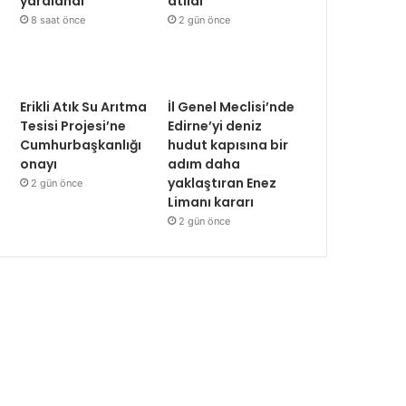
yaralandı
atıldı
8 saat önce
2 gün önce
Erikli Atık Su Arıtma
İl Genel Meclisi’nde
Tesisi Projesi’ne
Edirne’yi deniz
Cumhurbaşkanlığı
hudut kapısına bir
onayı
adım daha
yaklaştıran Enez
2 gün önce
Limanı kararı
2 gün önce