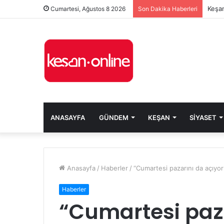
Keşan
Cumartesi, Ağustos 8 2026
Son Dakika Haberleri
ANASAYFA
GÜNDEM
KEŞAN
SIYASET
Anasayfa
/
Haberler
/
“Cumartesi pazarını da açıyo
Haberler
“Cumartesi paza