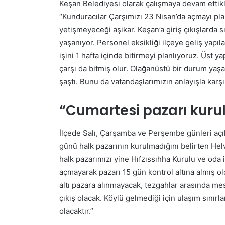
Keşan Belediyesi olarak çalışmaya devam ettikl
“Kunduracılar Çarşımızı 23 Nisan’da açmayı pla
yetişmeyeceği aşikar. Keşan’a giriş çıkışlarda sı
yaşanıyor. Personel eksikliği ilçeye geliş yapıla
işini 1 hafta içinde bitirmeyi planlıyoruz. Üst y
çarşı da bitmiş olur. Olağanüstü bir durum yaş
şaştı. Bunu da vatandaşlarımızın anlayışla karş
“Cumartesi pazarı kuru
İlçede Salı, Çarşamba ve Perşembe günleri açı
günü halk pazarının kurulmadığını belirten Helv
halk pazarımızı yine Hıfzıssıhha Kurulu ve oda 
açmayarak pazarı 15 gün kontrol altına almış ol
altı pazara alınmayacak, tezgahlar arasında me
çıkış olacak. Köylü gelmediği için ulaşım sınırl
olacaktır.”