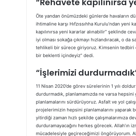
“Rehavete kapılınırsa ye
Öte yandan önümüzdeki günlerde havaların düze
ihtimaline karşı Hıfzıssıhha Kurulu’ndan yeni k
kapılınırsa yeni kararlar alınabilir” şeklinde 
iyi olması sokağa çıkmayı hızlandıracak, o da sa
tehlikeli bir sürece giriyoruz. Kimsenin tedbi
bir beklenti içindeyiz” dedi.
“İşlerimizi durdurmadık
11 Nisan 2020’de görev sürelerinin 1 yılı doldura
durdurmadık, planlamamızda ne varsa hepsini g
planlamalarını sürdürüyoruz. Asfalt ve yol çalı
projelerimizin hepsini planlamalarını yaparak b
yitirdiği zaman hızlı şekilde çalışmalarımıza d
durduramayacağını herkes görecek. Allah’ın izn
mücadelesiyle geçireceğimizi öngörüyorum. Alı