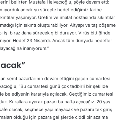
erini belirten Mustafa Helvacıoğlu, şöyle devam etti:
nlıyorduk ancak şu süreçte hedeflediğimiz tarihe
kıntılar yaşanıyor. Üretim ve imalat noktasında sıkıntılar
madığı için sıkıntı oluşturabiliyor. Altyapı ve taş döşeme
apı işi biraz daha sürecek gibi duruyor. Virüs bittiğinde
anıyor. Hedef 23 Nisan’dı. Ancak tüm dünyada hedefler
ılayacağına inanıyorum.”
lacak”
lan semt pazarlarının devam ettiğini geçen cumartesi
acıoğlu, “Bu cumartesi günü çok tedbirli bir şekilde
ile belediyenin kararıyla açılacak. Geçtiğimiz cumartesi
duk. Kurallara uyarak pazarı bu hafta açacağız. 20 yaş
safe olacak, seçmece yapılmayacak ve pazara tek giriş
amaları olduğu için pazara gelişlerde ciddi bir azalma