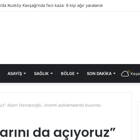
’da Kozköy Kavşağı’nda feci kaza: 9 kişi ağır yaralandı
ASAYIŞ
SAĞLIK
BÖLGE
SON DAKIKA
Keşan
ruz” diyen Helvacıoğlu, önemli açıklamalarda bulundu
rını da açıyoruz”