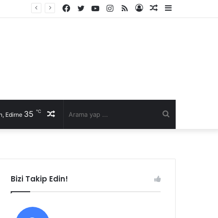
Facebook
Twitter
YouTube
Instagram
RSS
Kayıt
Rastgele
Kenar
Ol
Makale
Bölmesi
℃
35
Rastgele
Arama
, Edirne
Makale
yap
...
Bizi Takip Edin!