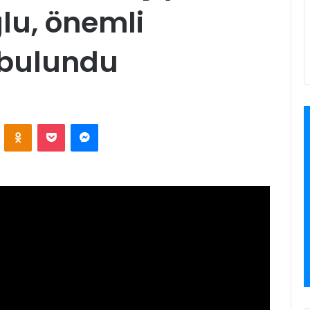
lu, önemli
 bulundu
VKontakte
Odnoklassniki
Pocket
Messenger