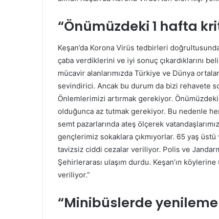
“Önümüzdeki 1 hafta krit
Keşan’da Korona Virüs tedbirleri doğrultusund
çaba verdiklerini ve iyi sonuç çıkardıklarını be
mücavir alanlarımızda Türkiye ve Dünya ortalam
sevindirici. Ancak bu durum da bizi rehavete s
Önlemlerimizi artırmak gerekiyor. Önümüzdeki 1
olduğunca az tutmak gerekiyor. Bu nedenle her
semt pazarlarında ateş ölçerek vatandaşlarımızı 
gençlerimiz sokaklara çıkmıyorlar. 65 yaş üstü
tavizsiz ciddi cezalar veriliyor. Polis ve Jandar
Şehirlerarası ulaşım durdu. Keşan’ın köylerine
veriliyor.”
“Minibüslerde yenileme