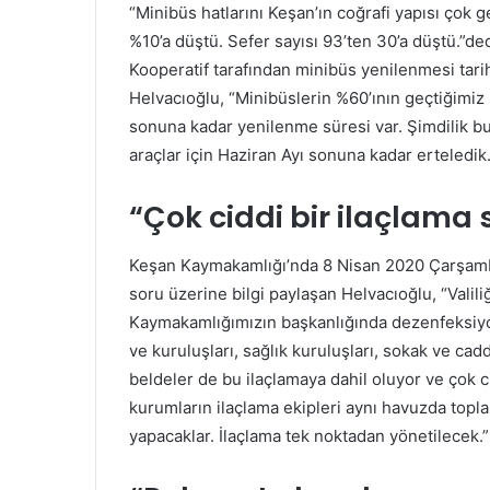
“Minibüs hatlarını Keşan’ın coğrafi yapısı çok g
%10’a düştü. Sefer sayısı 93’ten 30’a düştü.”ded
Kooperatif tarafından minibüs yenilenmesi tarihi
Helvacıoğlu, “Minibüslerin %60’ının geçtiğimiz 
sonuna kadar yenilenme süresi var. Şimdilik b
araçlar için Haziran Ayı sonuna kadar erteledik.
“Çok ciddi bir ilaçlama s
Keşan Kaymakamlığı’nda 8 Nisan 2020 Çarşamba
soru üzerine bilgi paylaşan Helvacıoğlu, “Valil
Kaymakamlığımızın başkanlığında dezenfeksiyon
ve kuruluşları, sağlık kuruluşları, sokak ve cadd
beldeler de bu ilaçlamaya dahil oluyor ve çok cid
kurumların ilaçlama ekipleri aynı havuzda topla
yapacaklar. İlaçlama tek noktadan yönetilecek.