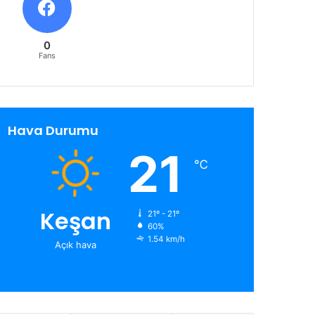
0
Fans
Hava Durumu
21
℃
Keşan
21º - 21º
60%
1.54 km/h
Açık hava