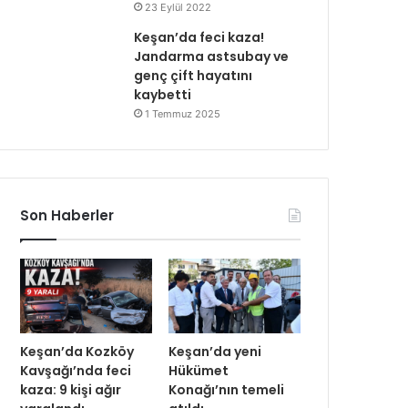
23 Eylül 2022
Keşan’da feci kaza!
Jandarma astsubay ve
genç çift hayatını
kaybetti
1 Temmuz 2025
Son Haberler
Keşan’da Kozköy
Keşan’da yeni
Kavşağı’nda feci
Hükümet
kaza: 9 kişi ağır
Konağı’nın temeli