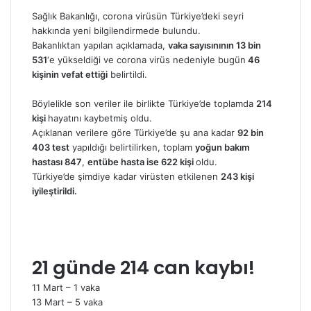
e-
Sağlık Bakanlığı, corona virüsün Türkiye’deki seyri
posta
hakkında yeni bilgilendirmede bulundu.
göndermek
Bakanlıktan yapılan açıklamada,
vaka sayısınının 13 bin
531
‘e yükseldiği ve corona virüs nedeniyle bugün
46
kişinin vefat ettiği
belirtildi.
Böylelikle son veriler ile birlikte Türkiye’de toplamda
214
kişi
hayatını kaybetmiş oldu.
Açıklanan verilere göre Türkiye’de şu ana kadar
92 bin
403 test
yapıldığı belirtilirken, toplam
yoğun bakım
hastası 847
,
entübe hasta ise 622 kişi
oldu.
Türkiye’de şimdiye kadar virüsten etkilenen
243 kişi
iyileştirildi.
21 günde 214 can kaybı
!
11 Mart – 1 vaka
13 Mart – 5 vaka