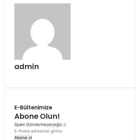
göndermek
admin
Web
sitesi
E-Bültenimize
Abone Olun!
Spam Göndermeyeceğiz :)
E-
Posta