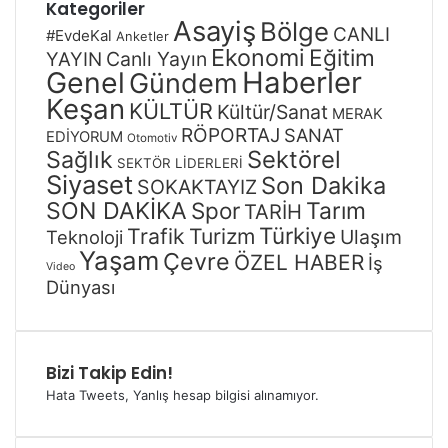
Kategoriler
Asayiş
Bölge
CANLI
#EvdeKal
Anketler
Ekonomi
Eğitim
Canlı Yayın
YAYIN
Genel
Haberler
Gündem
Keşan
KÜLTÜR
Kültür/Sanat
MERAK
RÖPORTAJ
SANAT
EDİYORUM
Otomotiv
Sağlık
Sektörel
SEKTÖR LİDERLERİ
Siyaset
Son Dakika
SOKAKTAYIZ
SON DAKİKA
Spor
Tarım
TARİH
Türkiye
Trafik
Turizm
Ulaşım
Teknoloji
Yaşam
Çevre
ÖZEL HABER
İş
Video
Dünyası
Bizi Takip Edin!
Hata Tweets, Yanlış hesap bilgisi alınamıyor.