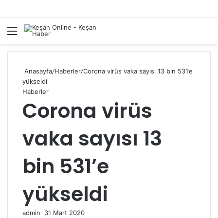
Menü
A
y
...
Anasayfa
/
Haberler
/
Corona virüs vaka sayısı 13 bin 531’e
yükseldi
Haberler
Corona virüs
vaka sayısı 13
bin 531’e
yükseldi
Bir
admin
31 Mart 2020