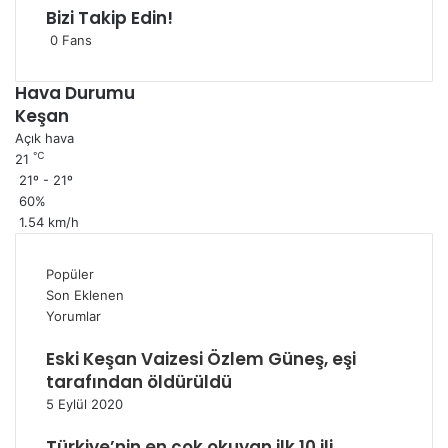
Bizi Takip Edin!
0
Fans
Hava Durumu
Keşan
Açık hava
℃
21
21º - 21º
60%
1.54 km/h
Popüler
Son Eklenen
Yorumlar
Eski Keşan Vaizesi Özlem Güneş, eşi
tarafından öldürüldü
5 Eylül 2020
Türkiye’nin en çok okuyan ilk 10 ili