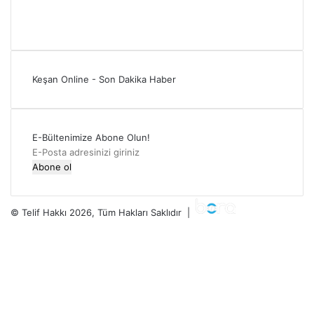
Keşan Online - Son Dakika Haber
E-Bültenimize Abone Olun!
E-
Posta
adresinizi
giriniz
© Telif Hakkı 2026, Tüm Hakları Saklıdır |
Facebook
Twitter
YouTube
Instagram
RSS
Facebook
Twitter
WhatsApp
Telegram
Viber