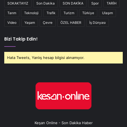
SOKAKTAYIZ
Son Dakika
SON DAKİKA
Spor
TARİH
Tarım
Teknoloji
Trafik
Turizm
Türkiye
Ulaşım
Video
Yaşam
Çevre
ÖZEL HABER
İş Dünyası
Bizi Takip Edin!
Hata Tweets, Yanlış hesap bilgisi alınamıyor.
Keşan Online - Son Dakika Haber