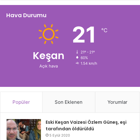
Hava Durumu
21
℃
Keşan
21º - 21º
60%
1.54 km/h
Açık hava
Popüler
Son Eklenen
Yorumlar
Eski Keşan Vaizesi Özlem Güneş, eşi
tarafından öldürüldü
5 Eylül 2020