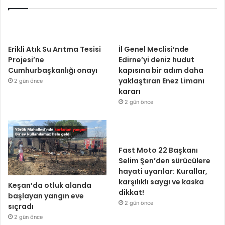
Erikli Atık Su Arıtma Tesisi
İl Genel Meclisi’nde
Projesi’ne
Edirne’yi deniz hudut
Cumhurbaşkanlığı onayı
kapısına bir adım daha
yaklaştıran Enez Limanı
2 gün önce
kararı
2 gün önce
Fast Moto 22 Başkanı
Selim Şen’den sürücülere
hayati uyarılar: Kurallar,
karşılıklı saygı ve kaska
Keşan’da otluk alanda
dikkat!
başlayan yangın eve
2 gün önce
sıçradı
2 gün önce