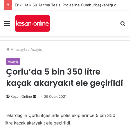
Erikli Atık Su Arıtma Tesisi Projesi’ne Cumhurbaşkanlığı onayı
Menü
A
y
...
Anasayfa
/
Asayiş
Asayiş
Çorlu’da 5 bin 350 litre
kaçak akaryakıt ele geçirildi
Bir
Keşan Online
29 Ocak 2021
e-
posta
Tekirdağ’ın Çorlu ilçesinde polis ekiplerince 5 bin 350
göndermek
litre kaçak akaryakıt ele geçirildi.