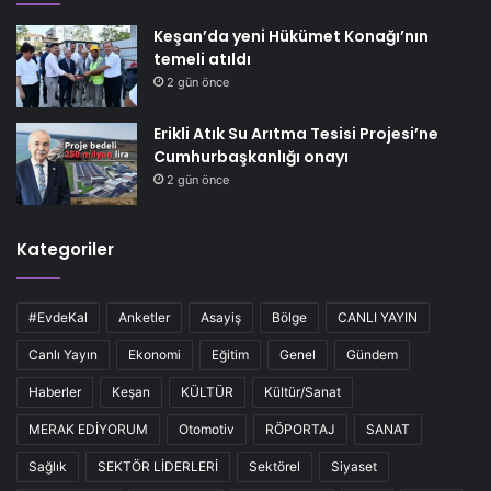
Keşan’da yeni Hükümet Konağı’nın
temeli atıldı
2 gün önce
Erikli Atık Su Arıtma Tesisi Projesi’ne
Cumhurbaşkanlığı onayı
2 gün önce
Kategoriler
#EvdeKal
Anketler
Asayiş
Bölge
CANLI YAYIN
Canlı Yayın
Ekonomi
Eğitim
Genel
Gündem
Haberler
Keşan
KÜLTÜR
Kültür/Sanat
MERAK EDİYORUM
Otomotiv
RÖPORTAJ
SANAT
Sağlık
SEKTÖR LİDERLERİ
Sektörel
Siyaset