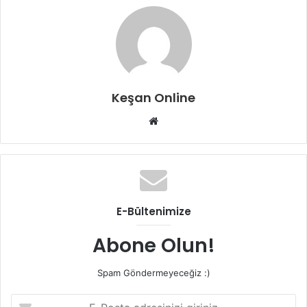
Keşan Online
Web
sitesi
E-Bültenimize
Abone Olun!
Spam Göndermeyeceğiz :)
E-