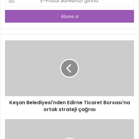
Posta
adresinizi
giriniz
Keşan Belediyesi'nden Edirne Ticaret Borsası'na
ortak strateji çağrısı