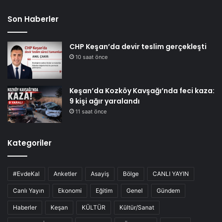
Son Haberler
CHP Keşan’da devir teslim gerçekleşti
10 saat önce
Keşan’da Kozköy Kavşağı’nda feci kaza:
9 kişi ağır yaralandı
11 saat önce
Kategoriler
#EvdeKal
Anketler
Asayiş
Bölge
CANLI YAYIN
Canlı Yayın
Ekonomi
Eğitim
Genel
Gündem
Haberler
Keşan
KÜLTÜR
Kültür/Sanat