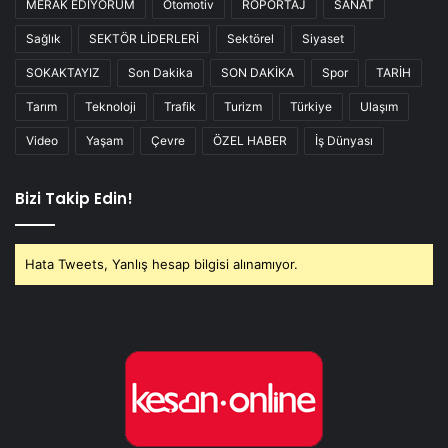
MERAK EDİYORUM
Otomotiv
RÖPORTAJ
SANAT
Sağlık
SEKTÖR LİDERLERİ
Sektörel
Siyaset
SOKAKTAYIZ
Son Dakika
SON DAKİKA
Spor
TARİH
Tarım
Teknoloji
Trafik
Turizm
Türkiye
Ulaşım
Video
Yaşam
Çevre
ÖZEL HABER
İş Dünyası
Bizi Takip Edin!
Hata Tweets, Yanlış hesap bilgisi alınamıyor.