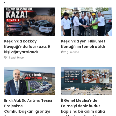
Keşan’da Kozköy
Keşan’da yeni Hükümet
Kavşağı’nda feci kaza: 9
Konağı’nın temeli atıldı
kişi ağır yaralandı
2 gün önce
11 saat önce
Erikli Atık Su Arıtma Tesisi
İl Genel Meclisi’nde
Projesi’ne
Edirne’yi deniz hudut
Cumhurbaşkanlığı onayı
kapısına bir adım daha