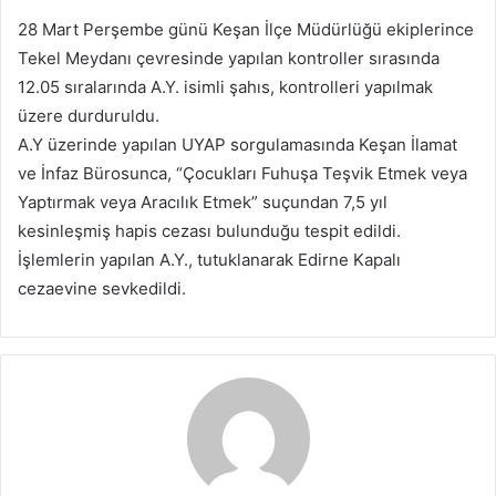
p
28 Mart Perşembe günü Keşan İlçe Müdürlüğü ekiplerince
o
Tekel Meydanı çevresinde yapılan kontroller sırasında
s
12.05 sıralarında A.Y. isimli şahıs, kontrolleri yapılmak
t
a
üzere durduruldu.
g
A.Y üzerinde yapılan UYAP sorgulamasında Keşan İlamat
ö
ve İnfaz Bürosunca, “Çocukları Fuhuşa Teşvik Etmek veya
n
Yaptırmak veya Aracılık Etmek” suçundan 7,5 yıl
d
kesinleşmiş hapis cezası bulunduğu tespit edildi.
e
İşlemlerin yapılan A.Y., tutuklanarak Edirne Kapalı
r
cezaevine sevkedildi.
m
e
k