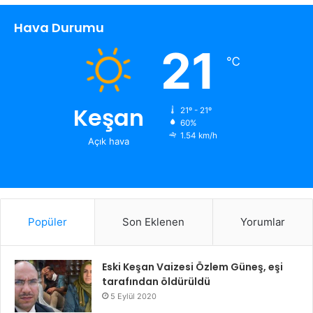
Hava Durumu
21
℃
Keşan
21º - 21º
60%
1.54 km/h
Açık hava
Popüler
Son Eklenen
Yorumlar
Eski Keşan Vaizesi Özlem Güneş, eşi
tarafından öldürüldü
5 Eylül 2020