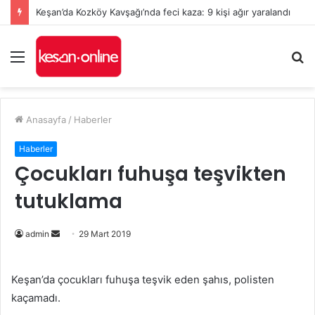
Keşan’da Kozköy Kavşağı’nda feci kaza: 9 kişi ağır yaralandı
Menü
A
y
...
Anasayfa
/
Haberler
Haberler
Çocukları fuhuşa teşvikten
tutuklama
admin
B
29 Mart 2019
i
r
Keşan’da çocukları fuhuşa teşvik eden şahıs, polisten
e
kaçamadı.
-