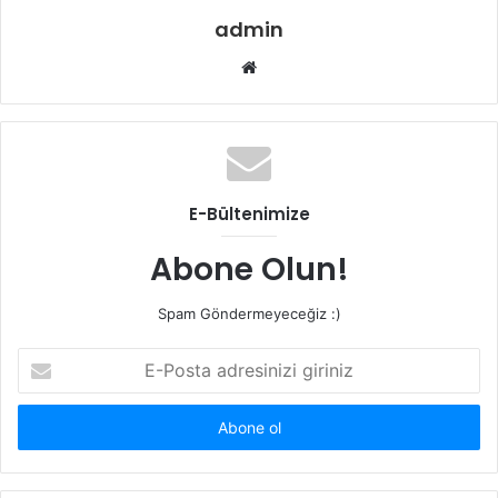
admin
W
e
b
s
i
t
E-Bültenimize
e
s
Abone Olun!
i
Spam Göndermeyeceğiz :)
E
-
P
o
s
t