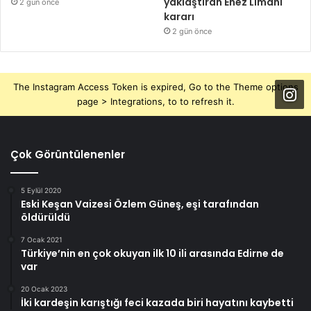
yaklaştıran Enez Limanı
2 gün önce
kararı
2 gün önce
The Instagram Access Token is expired, Go to the Theme options
page > Integrations, to to refresh it.
Çok Görüntülenenler
5 Eylül 2020
Eski Keşan Vaizesi Özlem Güneş, eşi tarafından
öldürüldü
7 Ocak 2021
Türkiye’nin en çok okuyan ilk 10 ili arasında Edirne de
var
20 Ocak 2023
İki kardeşin karıştığı feci kazada biri hayatını kaybetti