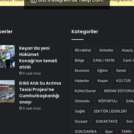
erler
Kategoriler
Keşan’da yeni
#EvdeKal
Anketler
Asayiş
Hükümet
Konağı’nın temeli
Bölge
CANLI YAYIN
Canlı 
atıldı
Ekonomi
Eğitim
Genel
9 saat önce
Haberler
Keşan
KÜLTÜR
Erikli Atık Su Arıtma
Tesisi Projesi’ne
Kültür/Sanat
MERAK EDİYOR
Cumhurbaşkanlığı
Otomotiv
RÖPORTAJ
SAN
onayı
9 saat önce
Sağlık
SEKTÖR LİDERLERİ
Siyaset
SOKAKTAYIZ
Son 
SON DAKİKA
Spor
TARİH