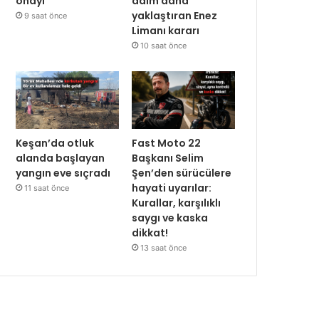
onayı
adım daha
yaklaştıran Enez
9 saat önce
Limanı kararı
10 saat önce
Keşan’da otluk
Fast Moto 22
alanda başlayan
Başkanı Selim
yangın eve sıçradı
Şen’den sürücülere
hayati uyarılar:
11 saat önce
Kurallar, karşılıklı
saygı ve kaska
dikkat!
13 saat önce