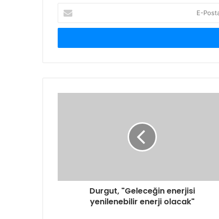
E-
Posta
adresinizi
giriniz
Durgut, "Geleceğin enerjisi
yenilenebilir enerji olacak"