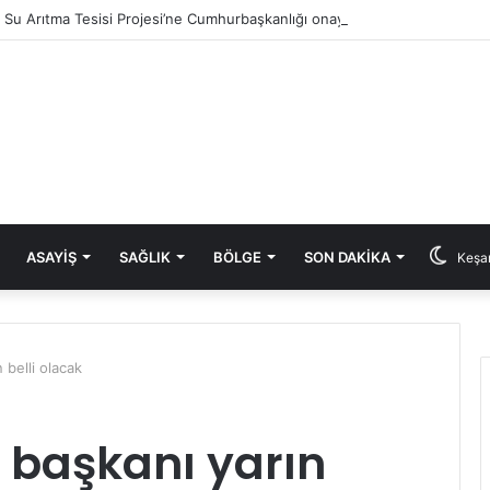
ık Su Arıtma Tesisi Projesi’ne Cumhurbaşkanlığı onayı
ASAYIŞ
SAĞLIK
BÖLGE
SON DAKIKA
Keşan
 belli olacak
e başkanı yarın