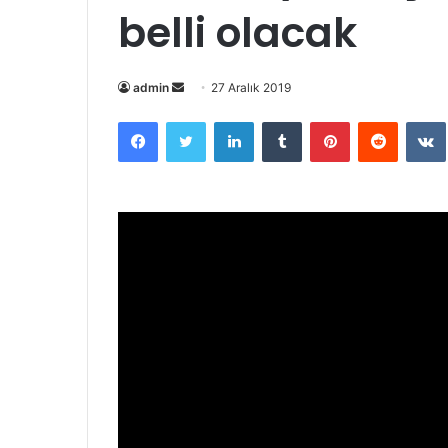
belli olacak
Bir
admin
27 Aralık 2019
e-
Facebook
Twitter
LinkedIn
Tumblr
Pinterest
Reddit
posta
göndermek