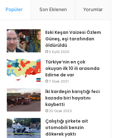
Popüler
Son Eklenen
Yorumlar
Eski Keşan Vaizesi Özlem
Güneş, eşi tarafından
öldürüldü
5 Eylül 2020
Türkiye’nin en çok
okuyan ilk 10 ili arasında
Edirne de var
7 Ocak 2021
İki kardeşin karıştığı feci
kazada biri hayatını
kaybetti
20 Ocak 2023
Çalıştığı şirkete ait
otomobili benzin
dökerek yaktı