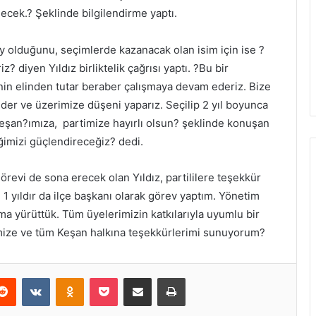
ecek.? Şeklinde bilgilendirme yaptı.
ay olduğunu, seçimlerde kazanacak olan isim için ise ?
 diyen Yıldız birliktelik çağrısı yaptı. ?Bu bir
inin elinden tutar beraber çalışmaya devam ederiz. Bize
eder ve üzerimize düşeni yaparız. Seçilip 2 yıl boyunca
Keşan?ımıza, partimize hayırlı olsun? şeklinde konuşan
iğimizi güçlendireceğiz? dedi.
örevi de sona erecek olan Yıldız, partililere teşekkür
 1 yıldır da ilçe başkanı olarak görev yaptım. Yönetim
ma yürüttük. Tüm üyelerimizin katkılarıyla uyumlu bir
rimize ve tüm Keşan halkına teşekkürlerimi sunuyorum?
erest
Reddit
VKontakte
Odnoklassniki
Pocket
E-Posta ile paylaş
Yazdır