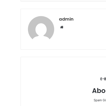
admin
Web
sitesi
E-
Abo
Spam Gö