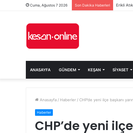
Erikli At
Cuma, Ağustos 7 2026
Son Dakika Haberleri
ANASAYFA
GÜNDEM
KEŞAN
SIYASET
Anasayfa
/
Haberler
/
CHP’de yeni ilçe başkanı yarın
Haberler
CHP’de yeni ilç