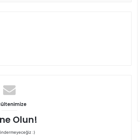
Bültenimize
ne Olun!
ndermeyeceğiz :)