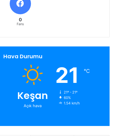
0
Fans
Hava Durumu
21
℃
Keşan
21º - 21º
60%
1.54 km/h
Açık hava