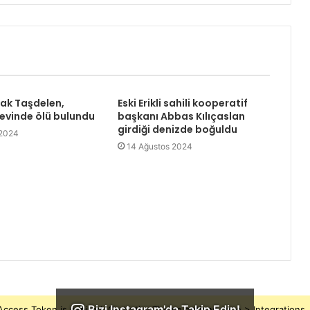
rak Taşdelen,
Eski Erikli sahili kooperatif
 evinde ölü bulundu
başkanı Abbas Kılıçaslan
girdiği denizde boğuldu
 2024
14 Ağustos 2024
Bizi Instagram'da Takip Edin!
ccess Token is expired, Go to the Theme options page > Integrations, t