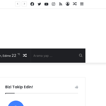
Facebook
Twitter
YouTube
Instagram
RSS
Kayıt
Rastgele
Kenar
Ol
Makale
Bölmesi
℃
22
Rastgele
Arama
, Edirne
Makale
yap
...
Bizi Takip Edin!