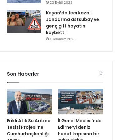
23 Eylül 2022
Keşan’da feci kaza!
Jandarma astsubay ve
genç çift hayatını
kaybetti
1 Temmuz 2025
Son Haberler
Erikli Atık Su Arıtma
İl Genel Meclisi’nde
Tesisi Projesi’ne
Edirne’yi deniz
Cumhurbaşkanlığı
hudut kapısına bir