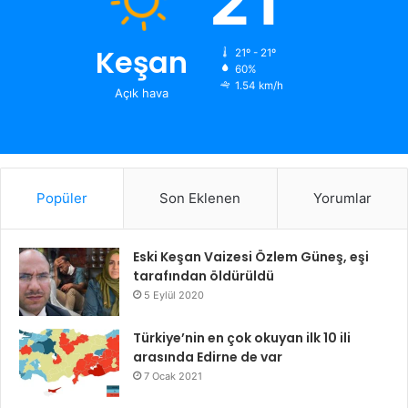
21
Keşan
21º - 21º
60%
1.54 km/h
Açık hava
Popüler
Son Eklenen
Yorumlar
Eski Keşan Vaizesi Özlem Güneş, eşi
tarafından öldürüldü
5 Eylül 2020
Türkiye’nin en çok okuyan ilk 10 ili
arasında Edirne de var
7 Ocak 2021