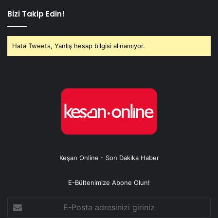
Bizi Takip Edin!
Hata Tweets, Yanlış hesap bilgisi alınamıyor.
Keşan Online - Son Dakika Haber
E-Bültenimize Abone Olun!
E-
Posta