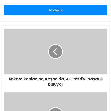
adresinizi
giriniz
Ankete katılanlar, Keşan'da, AK Parti'yi başarılı
buluyor