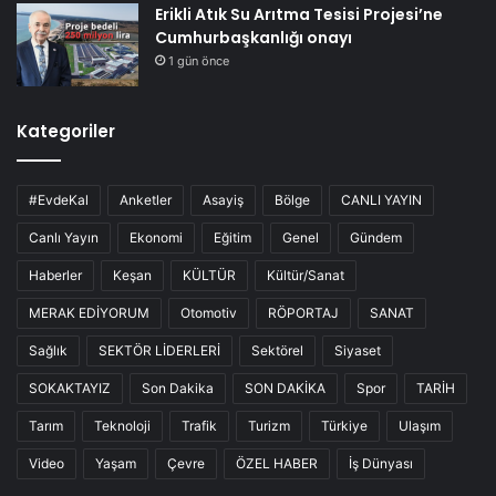
Erikli Atık Su Arıtma Tesisi Projesi’ne
Cumhurbaşkanlığı onayı
1 gün önce
Kategoriler
#EvdeKal
Anketler
Asayiş
Bölge
CANLI YAYIN
Canlı Yayın
Ekonomi
Eğitim
Genel
Gündem
Haberler
Keşan
KÜLTÜR
Kültür/Sanat
MERAK EDİYORUM
Otomotiv
RÖPORTAJ
SANAT
Sağlık
SEKTÖR LİDERLERİ
Sektörel
Siyaset
SOKAKTAYIZ
Son Dakika
SON DAKİKA
Spor
TARİH
Tarım
Teknoloji
Trafik
Turizm
Türkiye
Ulaşım
Video
Yaşam
Çevre
ÖZEL HABER
İş Dünyası