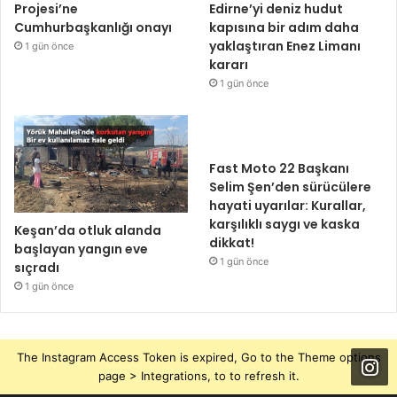
Projesi’ne
Edirne’yi deniz hudut
Cumhurbaşkanlığı onayı
kapısına bir adım daha
yaklaştıran Enez Limanı
1 gün önce
kararı
1 gün önce
Fast Moto 22 Başkanı
Selim Şen’den sürücülere
hayati uyarılar: Kurallar,
karşılıklı saygı ve kaska
Keşan’da otluk alanda
dikkat!
başlayan yangın eve
1 gün önce
sıçradı
1 gün önce
The Instagram Access Token is expired, Go to the Theme options
page > Integrations, to to refresh it.