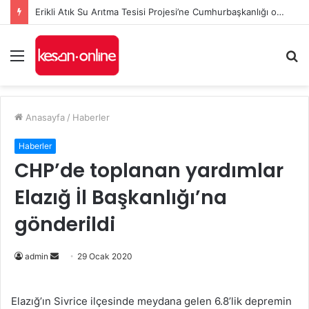
Erikli Atık Su Arıtma Tesisi Projesi’ne Cumhurbaşkanlığı onayı
Menü
A
y
...
Anasayfa
/
Haberler
Haberler
CHP’de toplanan yardımlar
Elazığ İl Başkanlığı’na
gönderildi
Bir
admin
29 Ocak 2020
e-
posta
Elazığ’ın Sivrice ilçesinde meydana gelen 6.8’lik depremin
göndermek