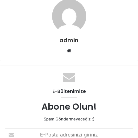
admin
Web
sitesi
E-Bültenimize
Abone Olun!
Spam Göndermeyeceğiz :)
E-
Posta