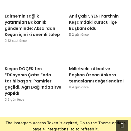
Edirne’nin sağlık
Anıl Çakır, YENİ Parti’nin
yatırımları Bakanlık
Keşan’daki Kurucu İlçe
gündeminde: Aksal’dan
Başkanı oldu
Keşan için iki önemli talep
2 gün önce
12 saat önce
Keşan DOÇEK’ten
Milletvekili Aksal ve
“Dünyanın Çatısı”nda
Başkan Özcan Ankara
tarihi başarı: Pamirler
temaslarını değerlendirdi
geçildi, Ağrı Dağı’nda zirve
4 gün önce
yapıldı
2 gün önce
The Instagram Access Token is expired, Go to the Theme options
page > Integrations, to to refresh it.