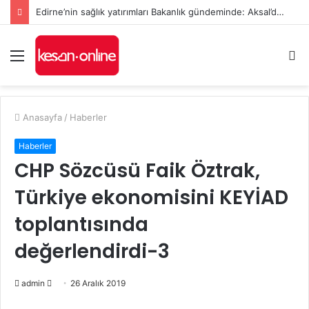
Edirne’nin sağlık yatırımları Bakanlık gündeminde: Aksal’dan Keşan için iki önemli talep
Menü
A
y
...
Anasayfa
/
Haberler
Haberler
CHP Sözcüsü Faik Öztrak,
Türkiye ekonomisini KEYİAD
toplantısında
değerlendirdi-3
Bir
admin
26 Aralık 2019
e-