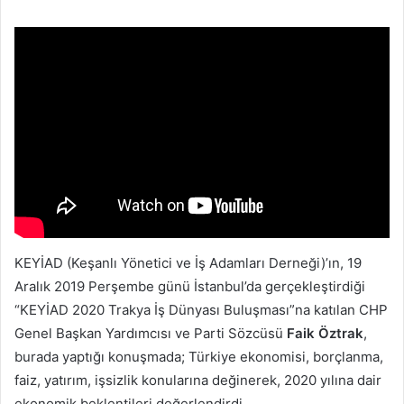
posta
göndermek
KEYİAD (Keşanlı Yönetici ve İş Adamları Derneği)’ın, 19
Aralık 2019 Perşembe günü İstanbul’da gerçekleştirdiği
“KEYİAD 2020 Trakya İş Dünyası Buluşması”na katılan CHP
Genel Başkan Yardımcısı ve Parti Sözcüsü
Faik Öztrak
,
burada yaptığı konuşmada; Türkiye ekonomisi, borçlanma,
faiz, yatırım, işsizlik konularına değinerek, 2020 yılına dair
ekonomik beklentileri değerlendirdi.