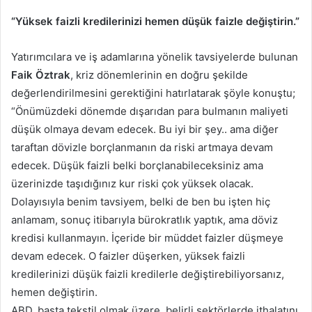
“Yüksek faizli kredilerinizi hemen düşük faizle değiştirin.”
Yatırımcılara ve iş adamlarına yönelik tavsiyelerde bulunan
Faik Öztrak
, kriz dönemlerinin en doğru şekilde
değerlendirilmesini gerektiğini hatırlatarak şöyle konuştu;
“Önümüzdeki dönemde dışarıdan para bulmanın maliyeti
düşük olmaya devam edecek. Bu iyi bir şey.. ama diğer
taraftan dövizle borçlanmanın da riski artmaya devam
edecek. Düşük faizli belki borçlanabileceksiniz ama
üzerinizde taşıdığınız kur riski çok yüksek olacak.
Dolayısıyla benim tavsiyem, belki de ben bu işten hiç
anlamam, sonuç itibarıyla bürokratlık yaptık, ama döviz
kredisi kullanmayın. İçeride bir müddet faizler düşmeye
devam edecek. O faizler düşerken, yüksek faizli
kredilerinizi düşük faizli kredilerle değiştirebiliyorsanız,
hemen değiştirin.
ABD, başta tekstil olmak üzere, belirli sektörlerde ithalatını