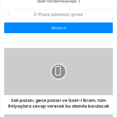
Spam Göndermeyeceğiz :)
E-
Posta
adresinizi
giriniz
Salı pazarı, gece pazarı ve İzzet-i İkram, tüm
ihtiyaçlara cevap verecek bu alanda kurulacak