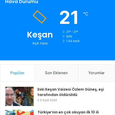
Hava Durumu
21
℃
Keşan
21º - 21º
60%
1.54 km/h
Açık hava
Popüler
Son Eklenen
Yorumlar
Eski Keşan Vaizesi Özlem Güneş, eşi
tarafından öldürüldü
5 Eylül 2020
Türkiye’nin en çok okuyan ilk 10 ili