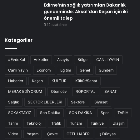
Edirne’nin sağlık yatırımları Bakanlık
gündeminde: Aksal’dan Keşan için iki
önemli talep
12 saat önce
Kategoriler
#EvdeKal
Anketler
Asayiş
Bölge
CANLI YAYIN
Canlı Yayın
Ekonomi
Eğitim
Genel
Gündem
Haberler
Keşan
KÜLTÜR
Kültür/Sanat
MERAK EDİYORUM
Otomotiv
RÖPORTAJ
SANAT
Sağlık
SEKTÖR LİDERLERİ
Sektörel
Siyaset
SOKAKTAYIZ
Son Dakika
SON DAKİKA
Spor
TARİH
Tarım
Teknoloji
Trafik
Turizm
Türkiye
Ulaşım
Video
Yaşam
Çevre
ÖZEL HABER
İş Dünyası