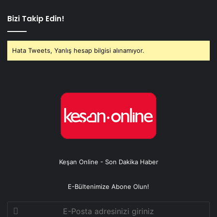
Bizi Takip Edin!
Hata Tweets, Yanlış hesap bilgisi alınamıyor.
Keşan Online - Son Dakika Haber
E-Bültenimize Abone Olun!
E-
Posta