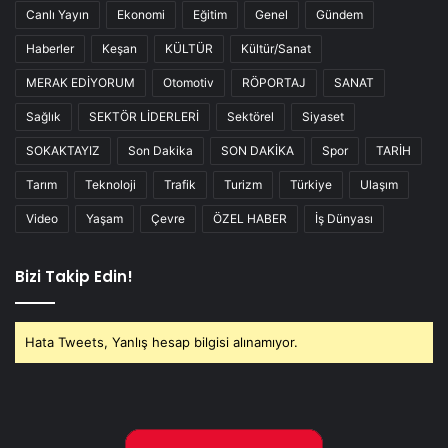
Canlı Yayın
Ekonomi
Eğitim
Genel
Gündem
Haberler
Keşan
KÜLTÜR
Kültür/Sanat
MERAK EDİYORUM
Otomotiv
RÖPORTAJ
SANAT
Sağlık
SEKTÖR LİDERLERİ
Sektörel
Siyaset
SOKAKTAYIZ
Son Dakika
SON DAKİKA
Spor
TARİH
Tarım
Teknoloji
Trafik
Turizm
Türkiye
Ulaşım
Video
Yaşam
Çevre
ÖZEL HABER
İş Dünyası
Bizi Takip Edin!
Hata Tweets, Yanlış hesap bilgisi alınamıyor.