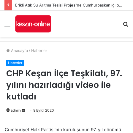
Erikli Atık Su Arıtma Tesisi Projesi’ne Cumhurbaşkanlığı onayı
Menü
A
y
...
Anasayfa
/
Haberler
Haberler
CHP Keşan İlçe Teşkilatı, 97.
yılını hazırladığı video ile
kutladı
Bir
admin
9 Eylül 2020
e-
posta
Cumhuriyet Halk Partisi’nin kuruluşunun 97. yıl dönümü
göndermek