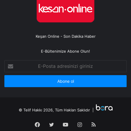
Keşan Online - Son Dakika Haber
E-Bültenimize Abone Olun!
E-
Posta
adresinizi
giriniz
© Telif Hakkı 2026, Tüm Hakları Saklıdır |
Facebook
Twitter
YouTube
Instagram
RSS