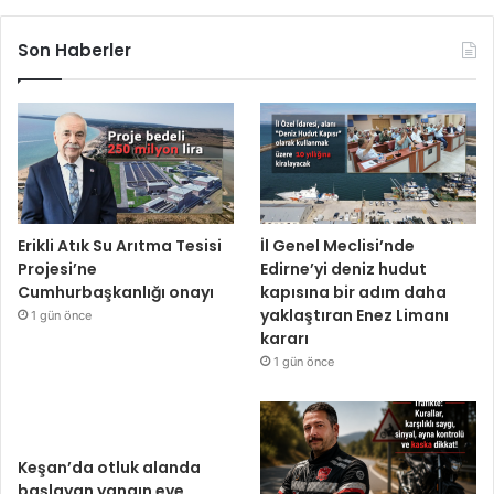
Son Haberler
Erikli Atık Su Arıtma Tesisi
İl Genel Meclisi’nde
Projesi’ne
Edirne’yi deniz hudut
Cumhurbaşkanlığı onayı
kapısına bir adım daha
yaklaştıran Enez Limanı
1 gün önce
kararı
1 gün önce
Keşan’da otluk alanda
başlayan yangın eve