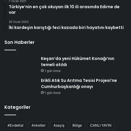
7 Ocak 2021
Türkiye’nin en çok okuyan ilk 10 ili arasında Edirne de
var
20 Ocak 2023
İki kardeşin karıştığı feci kazada biri hayatını kaybetti
Son Haberler
Keşan’da yeni Hükümet Konağı’nın
temeli atıldı
1 gün önce
Erikli Atık Su Arıtma Tesisi Projesi’ne
Cumhurbaşkanlığı onayı
1 gün önce
Kategoriler
#EvdeKal
Anketler
Asayiş
Bölge
CANLI YAYIN