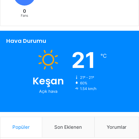
0
Fans
Hava Durumu
21
℃
Keşan
21º - 21º
60%
1.54 km/h
Açık hava
Popüler
Son Eklenen
Yorumlar