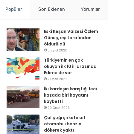
Popüler
Son Eklenen
Yorumlar
Eski Keşan Vaizesi Özlem
Güneş, eşi tarafından
öldürüldü
5 Eylül 2020
Türkiye’nin en çok
okuyan ilk 10 ili arasında
Edirne de var
7 Ocak 2021
İki kardeşin karıştığı feci
kazada biri hayatını
kaybetti
20 Ocak 2023
Çalıştığı şirkete ait
otomobili benzin
dökerek yaktı