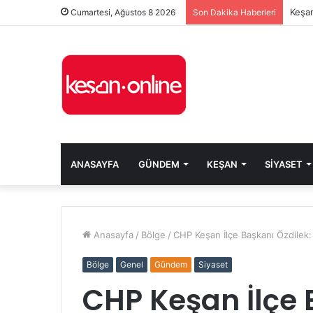
Keşan
Cumartesi, Ağustos 8 2026
Son Dakika Haberleri
ANASAYFA
GÜNDEM
KEŞAN
SIYASET
Anasayfa
/
Bölge
/
CHP Keşan İlçe Başkanı Özdilek:
Bölge
Genel
Gündem
Siyaset
CHP Keşan İlçe 