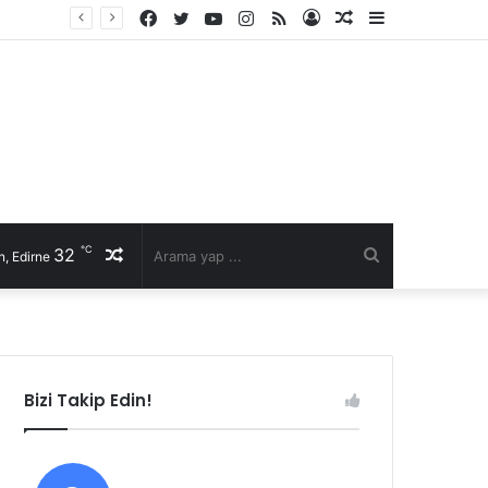
Facebook
Twitter
YouTube
Instagram
RSS
Kayıt
Rastgele
Kenar
Ol
Makale
Bölmesi
℃
32
Rastgele
Arama
, Edirne
Makale
yap
...
Bizi Takip Edin!