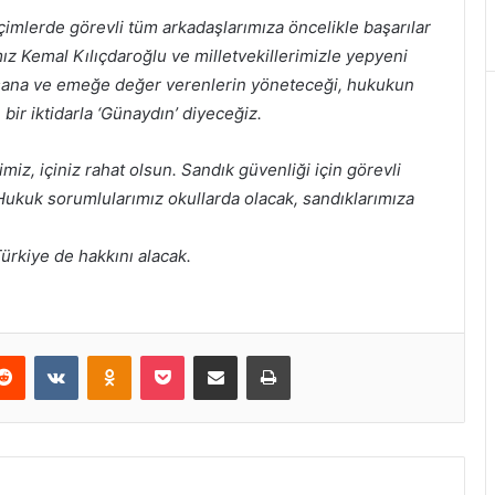
imlerde görevli tüm arkadaşlarımıza öncelikle başarılar
z Kemal Kılıçdaroğlu ve milletvekillerimizle yepyeni
 insana ve emeğe değer verenlerin yöneteceği, hukukun
ir iktidarla ‘Günaydın’ diyeceğiz.
miz, içiniz rahat olsun. Sandık güvenliği için görevli
 Hukuk sorumlularımız okullarda olacak, sandıklarımıza
ürkiye de hakkını alacak.
erest
Reddit
VKontakte
Odnoklassniki
Pocket
E-Posta ile paylaş
Yazdır