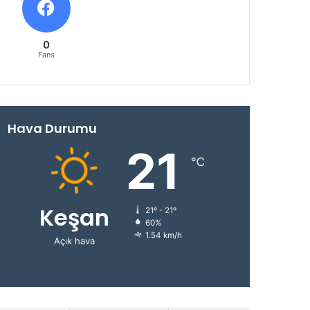
0
Fans
Hava Durumu
21
℃
Keşan
21º - 21º
60%
1.54 km/h
Açık hava