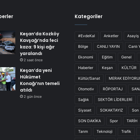
erler
Kategoriler
Keşan’da Kozköy
#EvdeKal
Anketler
Asayiş
Kavşağı’nda feci
kaza: 9 kişi ağır
Bölge
CANLI YAYIN
Canlı 
yaralandı
Ekonomi
Eğitim
Genel
2 saat önce
Haberler
Keşan
KÜLTÜR
Keşan’da yeni
Hükümet
Kültür/Sanat
MERAK EDİYOR
Konağı’nın temeli
Otomotiv
RÖPORTAJ
SAN
atıldı
2 gün önce
Sağlık
SEKTÖR LİDERLERİ
Siyaset
SOKAKTAYIZ
Son 
SON DAKİKA
Spor
TARİH
Tarım
Teknoloji
Trafik