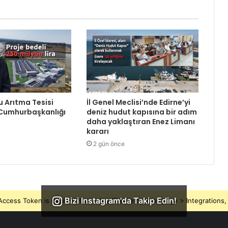
Su Arıtma Tesisi
İl Genel Meclisi’nde Edirne’yi
 Cumhurbaşkanlığı
deniz hudut kapısına bir adım
daha yaklaştıran Enez Limanı
kararı
2 gün önce
Bizi Instagram'da Takip Edin!
ccess Token is expired, Go to the Theme options page > Integrations, t