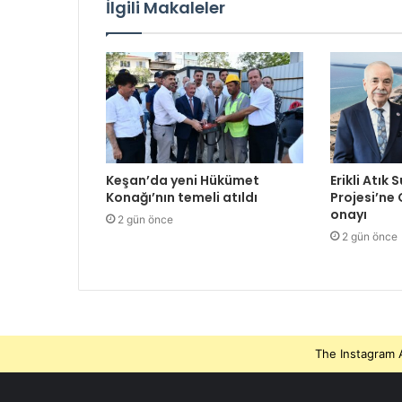
İlgili Makaleler
Keşan’da yeni Hükümet
Erikli Atık 
Konağı’nın temeli atıldı
Projesi’ne
onayı
2 gün önce
2 gün önce
The Instagram A