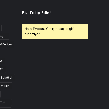
Bizi Takip Edin!
Hata Tweets, Yanlış hesap bilgisi
alınamıyor.
Yayın
Gündem
UM
AT
Sektörel
Dakika
Turizm