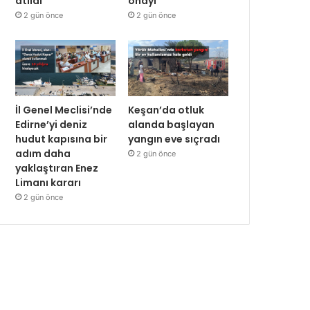
atıldı
onayı
2 gün önce
2 gün önce
İl Genel Meclisi’nde
Keşan’da otluk
Edirne’yi deniz
alanda başlayan
hudut kapısına bir
yangın eve sıçradı
adım daha
2 gün önce
yaklaştıran Enez
Limanı kararı
2 gün önce