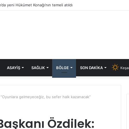
’da yeni Hükümet Konağı’nın temeli atıldı
ASAYIŞ
SAĞLIK
BÖLGE
SON DAKIKA
Keşan
 “Oyunlara gelmeyeceğiz, bu sefer halk kazanacak”
Başkanı Özdilek: