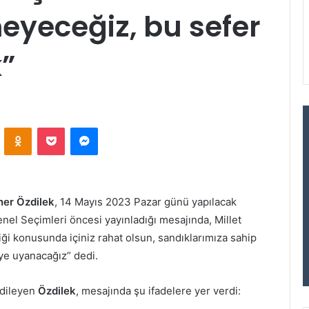
eyeceğiz, bu sefer
”
VKontakte
Odnoklassniki
Pocket
Messenger
er Özdilek
, 14 Mayıs 2023 Pazar günü yapılacak
el Seçimleri öncesi yayınladığı mesajında, Millet
ği konusunda içiniz rahat olsun, sandıklarımıza sahip
’ye uyanacağız” dedi.
 dileyen
Özdilek
, mesajında şu ifadelere yer verdi: