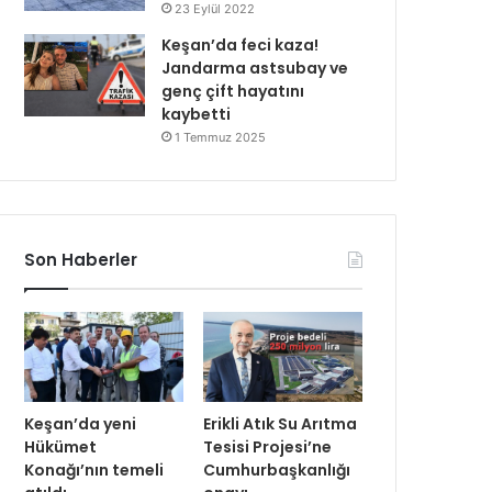
23 Eylül 2022
Keşan’da feci kaza!
Jandarma astsubay ve
genç çift hayatını
kaybetti
1 Temmuz 2025
Son Haberler
Keşan’da yeni
Erikli Atık Su Arıtma
Hükümet
Tesisi Projesi’ne
Konağı’nın temeli
Cumhurbaşkanlığı