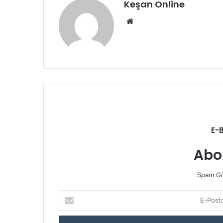
Keşan Online
Web
sitesi
E-
Abo
Spam Gö
E-
Posta
adresinizi