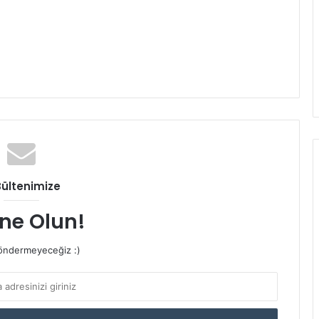
Bültenimize
ne Olun!
ndermeyeceğiz :)