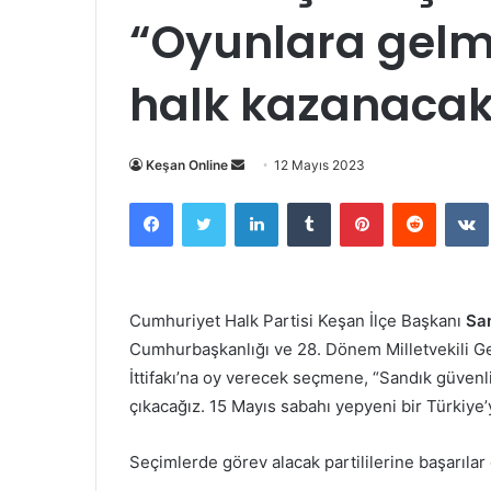
“Oyunlara gelm
halk kazanacak
Bir
Keşan Online
12 Mayıs 2023
e-
Facebook
Twitter
LinkedIn
Tumblr
Pinterest
Reddit
posta
göndermek
Cumhuriyet Halk Partisi Keşan İlçe Başkanı
San
Cumhurbaşkanlığı ve 28. Dönem Milletvekili Gen
İttifakı’na oy verecek seçmene, “Sandık güvenli
çıkacağız. 15 Mayıs sabahı yepyeni bir Türkiye
Seçimlerde görev alacak partililerine başarılar