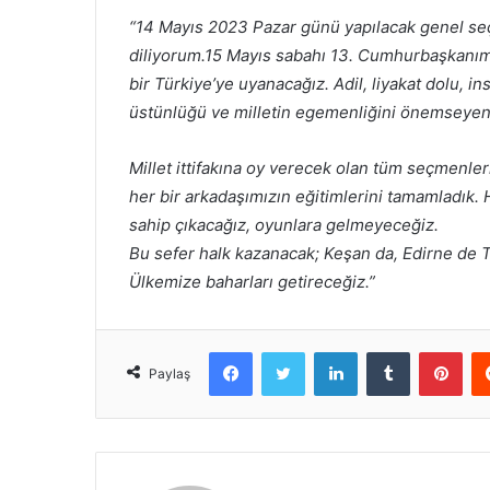
“14 Mayıs 2023 Pazar günü yapılacak genel seç
diliyorum.15 Mayıs sabahı 13. Cumhurbaşkanımı
bir Türkiye’ye uyanacağız. Adil, liyakat dolu,
üstünlüğü ve milletin egemenliğini önemseyen b
Millet ittifakına oy verecek olan tüm seçmenleri
her bir arkadaşımızın eğitimlerini tamamladık.
sahip çıkacağız, oyunlara gelmeyeceğiz.
Bu sefer halk kazanacak; Keşan da, Edirne de T
Ülkemize baharları getireceğiz.”
Facebook
Twitter
LinkedIn
Tumblr
Pint
Paylaş