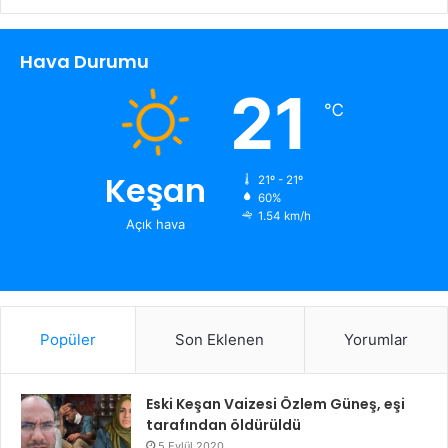
Hava Durumu
21
℃
Keşan
21º - 21º
60%
1.54 km/h
Açık hava
Popüler
Son Eklenen
Yorumlar
Eski Keşan Vaizesi Özlem Güneş, eşi
tarafından öldürüldü
5 Eylül 2020