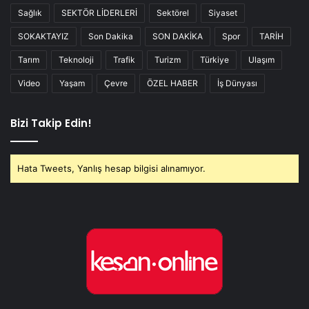
Sağlık
SEKTÖR LİDERLERİ
Sektörel
Siyaset
SOKAKTAYIZ
Son Dakika
SON DAKİKA
Spor
TARİH
Tarım
Teknoloji
Trafik
Turizm
Türkiye
Ulaşım
Video
Yaşam
Çevre
ÖZEL HABER
İş Dünyası
Bizi Takip Edin!
Hata Tweets, Yanlış hesap bilgisi alınamıyor.