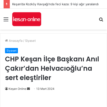
Keşan’da Kozköy Kavşağı’nda feci kaza: 9 kişi ağır yaralandı
Menü
A
y
...
Anasayfa
/
Siyaset
Siyaset
CHP Keşan İlçe Başkanı Anıl
Çakır’dan Helvacıoğlu’na
sert eleştiriler
Bir
Keşan Online
13 Mart 2024
e-
posta
göndermek