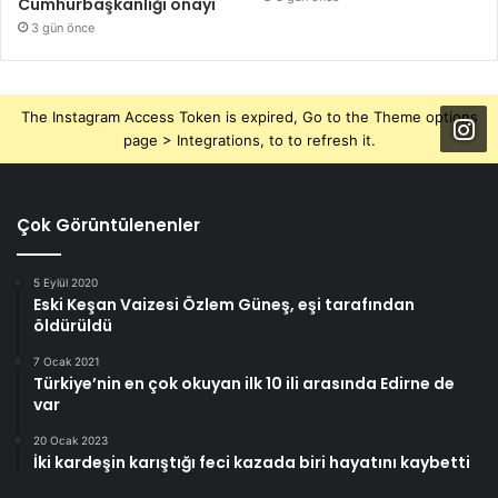
Cumhurbaşkanlığı onayı
3 gün önce
The Instagram Access Token is expired, Go to the Theme options
page > Integrations, to to refresh it.
Çok Görüntülenenler
5 Eylül 2020
Eski Keşan Vaizesi Özlem Güneş, eşi tarafından
öldürüldü
7 Ocak 2021
Türkiye’nin en çok okuyan ilk 10 ili arasında Edirne de
var
20 Ocak 2023
İki kardeşin karıştığı feci kazada biri hayatını kaybetti