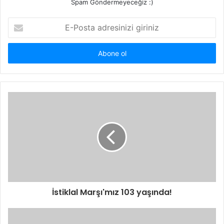
Spam Göndermeyeceğiz :)
E-
Posta
adresinizi
giriniz
İstiklal Marşı'mız 103 yaşında!