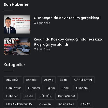
Son Haberler
CHP Keşan’da devir teslim gerçekleşti
1 gün önce
Keşan’da Kozköy Kavşağı’nda feci kaza:
9 kişi ağır yaralandı
1 gün önce
Kategoriler
#EvdeKal
Anketler
Asayiş
Bölge
CANLI YAYIN
Canlı Yayın
Ekonomi
Eğitim
Genel
Gündem
Haberler
Keşan
KÜLTÜR
Kültür/Sanat
MERAK EDİYORUM
Otomotiv
RÖPORTAJ
SANAT