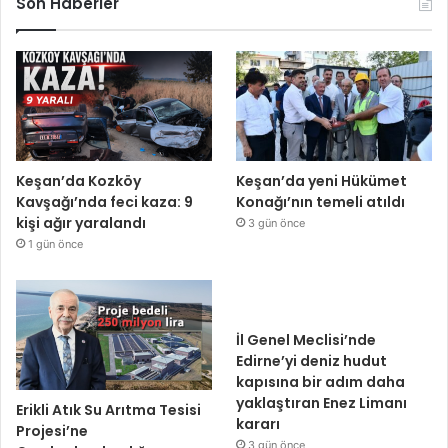
Son Haberler
Keşan’da Kozköy
Keşan’da yeni Hükümet
Kavşağı’nda feci kaza: 9
Konağı’nın temeli atıldı
kişi ağır yaralandı
3 gün önce
1 gün önce
İl Genel Meclisi’nde
Edirne’yi deniz hudut
kapısına bir adım daha
yaklaştıran Enez Limanı
Erikli Atık Su Arıtma Tesisi
kararı
Projesi’ne
3 gün önce