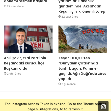
dönemi resmen başladı
yatırımları Bakanlık
gündeminde: Aksal’dan
22 saat önce
Keşan için iki önemli talep
22 saat önce
Anıl Çakır, YENİ Parti’nin
Keşan DOÇEK’ten
Keşan’daki Kurucu İlçe
“Dünyanın Çatısı”nda
Başkanı oldu
tarihi başarı: Pamirler
geçildi, Ağrı Dağı’nda zirve
2 gün önce
yapıldı
2 gün önce
The Instagram Access Token is expired, Go to the Theme options
page > Integrations, to to refresh it.