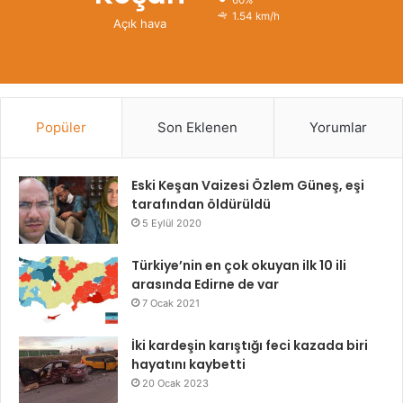
60%
1.54 km/h
Açık hava
Popüler
Son Eklenen
Yorumlar
Eski Keşan Vaizesi Özlem Güneş, eşi
tarafından öldürüldü
5 Eylül 2020
Türkiye’nin en çok okuyan ilk 10 ili
arasında Edirne de var
7 Ocak 2021
İki kardeşin karıştığı feci kazada biri
hayatını kaybetti
20 Ocak 2023