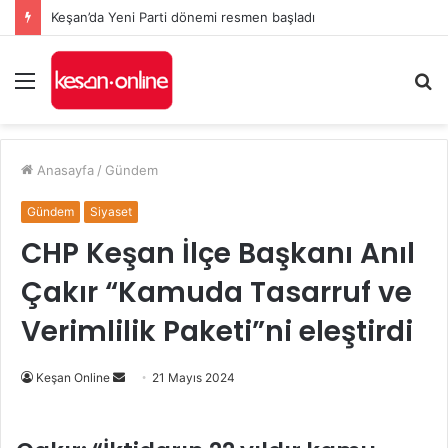
Keşan’da Yeni Parti dönemi resmen başladı
Menü
A
y
...
Anasayfa
/
Gündem
Gündem
Siyaset
CHP Keşan İlçe Başkanı Anıl
Çakır “Kamuda Tasarruf ve
Verimlilik Paketi”ni eleştirdi
Bir
Keşan Online
21 Mayıs 2024
e-
posta