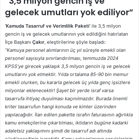
“
3,5 milyon gencin iş ve
gelecek umutları yok ediliyor
“
‘Kamuda Tasarruf ve Verimlilik Paketi’
ile 3,5 milyon
gencin iş ve gelecek umutlarının yok edildiğini hatırlatan
İlçe Başkanı
Çakır
, eleştirilerine şöyle başladı:
“Kamuya personel alımlarının üç yıl süreyle emekli olan
personel sayısıyla sınırlandırılması, temmuzda 2024
KPSS’ye girecek yaklaşık 3,5 milyon gencin iş ve gelecek
umutlarını yok etmektir. Yılda ortalama 85-90 bin memur
emekli olurken, bu kararla gelecek üç yılda genç işsizlere
milyonlar eklenecektir! Şayet bir yerde israf varsa
tasarrufa ihtiyaç duyulması kaçınılmazdır. Burada önemli
kriter tasarrufun hangi konuda ve kimler üzerinden
yapılacağıdır. İlan edilen pakette israfın faturasının ağırlıkla
kamu emekçilerine çıkartılması, iktidarın bugüne kadarki
adaletsiz yaklaşımını şimdi de tasarruf adı altında
sürdüreceğinin işaretidir. Kamu çalışanlarının servislerinin