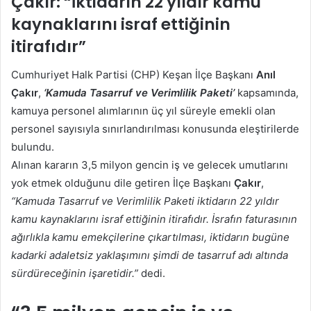
Çakır:
“İktidarın 22 yıldır kamu
göndermek
kaynaklarını israf ettiğinin
itirafıdır”
Cumhuriyet Halk Partisi (CHP) Keşan İlçe Başkanı
Anıl
Çakır
,
‘Kamuda Tasarruf ve Verimlilik Paketi’
kapsamında,
kamuya personel alımlarının üç yıl süreyle emekli olan
personel sayısıyla sınırlandırılması konusunda eleştirilerde
bulundu.
Alınan kararın 3,5 milyon gencin iş ve gelecek umutlarını
yok etmek olduğunu dile getiren İlçe Başkanı
Çakır
,
“Kamuda Tasarruf ve Verimlilik Paketi iktidarın 22 yıldır
kamu kaynaklarını israf ettiğinin itirafıdır. İsrafın faturasının
ağırlıkla kamu emekçilerine çıkartılması, iktidarın bugüne
kadarki adaletsiz yaklaşımını şimdi de tasarruf adı altında
sürdüreceğinin işaretidir.”
dedi.