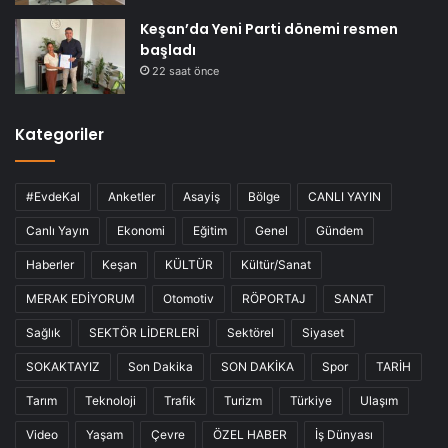
Keşan’da Yeni Parti dönemi resmen
başladı
22 saat önce
Kategoriler
#EvdeKal
Anketler
Asayiş
Bölge
CANLI YAYIN
Canlı Yayın
Ekonomi
Eğitim
Genel
Gündem
Haberler
Keşan
KÜLTÜR
Kültür/Sanat
MERAK EDİYORUM
Otomotiv
RÖPORTAJ
SANAT
Sağlık
SEKTÖR LİDERLERİ
Sektörel
Siyaset
SOKAKTAYIZ
Son Dakika
SON DAKİKA
Spor
TARİH
Tarım
Teknoloji
Trafik
Turizm
Türkiye
Ulaşım
Video
Yaşam
Çevre
ÖZEL HABER
İş Dünyası