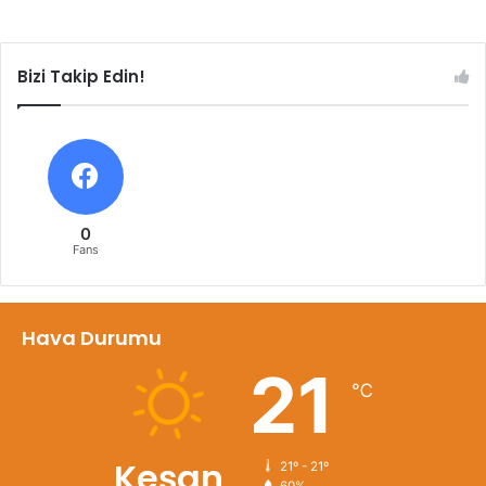
Bizi Takip Edin!
0
Fans
Hava Durumu
21
℃
Keşan
21º - 21º