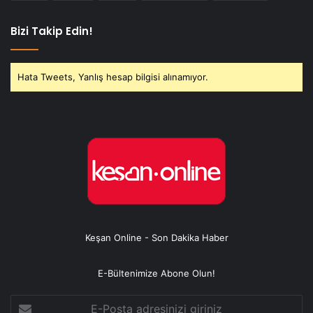
Bizi Takip Edin!
Hata Tweets, Yanlış hesap bilgisi alınamıyor.
Keşan Online - Son Dakika Haber
E-Bültenimize Abone Olun!
E-