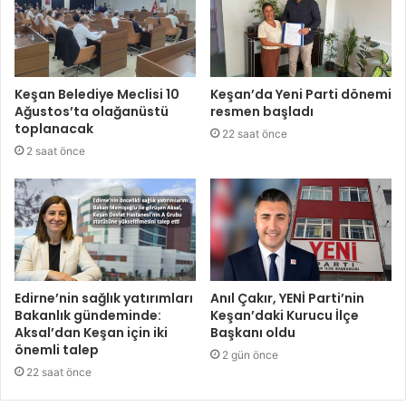
Keşan Belediye Meclisi 10
Keşan’da Yeni Parti dönemi
Ağustos’ta olağanüstü
resmen başladı
toplanacak
22 saat önce
2 saat önce
Edirne’nin sağlık yatırımları
Anıl Çakır, YENİ Parti’nin
Bakanlık gündeminde:
Keşan’daki Kurucu İlçe
Aksal’dan Keşan için iki
Başkanı oldu
önemli talep
2 gün önce
22 saat önce