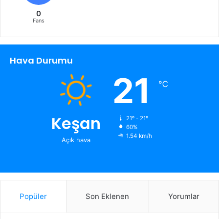
0
Fans
Hava Durumu
21
℃
Keşan
21º - 21º
60%
1.54 km/h
Açık hava
Popüler
Son Eklenen
Yorumlar