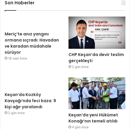
Son Haberler
Meriç’te anız yangını
ormana sıçradı: Havadan
ve karadan müdahale
sürüyor
CHP Keşan’da devir teslim
18 saat önce
gerçekleşti
2 gün önce
Keşan’da Kozköy
Kavşağı’nda feci kaza: 9
kişi ağır yaralandı
2 gün önce
Keşan’da yeni Hükümet
Konağı’nın temeli atıldı
4 gün önce