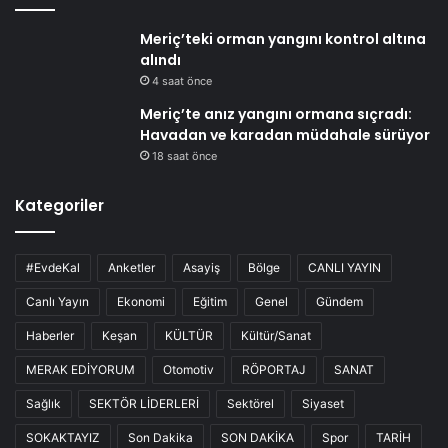
Meriç’teki orman yangını kontrol altına
alındı
4 saat önce
Meriç’te anız yangını ormana sıçradı:
Havadan ve karadan müdahale sürüyor
18 saat önce
Kategoriler
#EvdeKal
Anketler
Asayiş
Bölge
CANLI YAYIN
Canlı Yayın
Ekonomi
Eğitim
Genel
Gündem
Haberler
Keşan
KÜLTÜR
Kültür/Sanat
MERAK EDİYORUM
Otomotiv
RÖPORTAJ
SANAT
Sağlık
SEKTÖR LİDERLERİ
Sektörel
Siyaset
SOKAKTAYIZ
Son Dakika
SON DAKİKA
Spor
TARİH