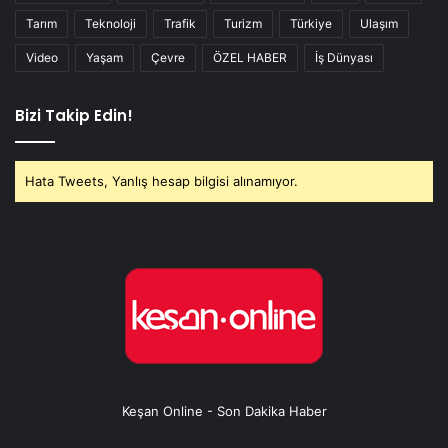
Tarım
Teknoloji
Trafik
Turizm
Türkiye
Ulaşım
Video
Yaşam
Çevre
ÖZEL HABER
İş Dünyası
Bizi Takip Edin!
Hata Tweets, Yanlış hesap bilgisi alınamıyor.
Keşan Online - Son Dakika Haber