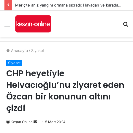
Meriç’te anız yangını ormana sıçradı: Havadan ve karadan müdahale sürüyor
Menü
A
y
...
Anasayfa
/
Siyaset
Siyaset
CHP heyetiyle
Helvacıoğlu’nu ziyaret eden
Özcan bir konunun altını
çizdi
Bir
Keşan Online
5 Mart 2024
e-