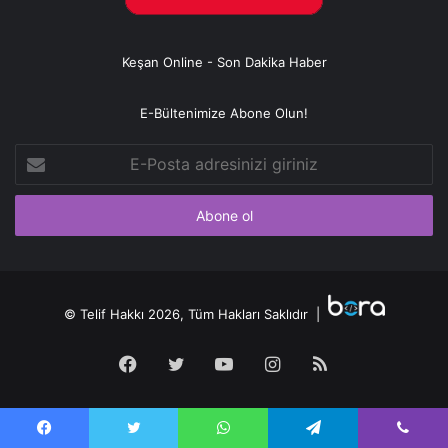
Keşan Online - Son Dakika Haber
E-Bültenimize Abone Olun!
E-
Posta
adresinizi
giriniz
© Telif Hakkı 2026, Tüm Hakları Saklıdır |
Facebook
Twitter
YouTube
Instagram
RSS
Facebook
Twitter
WhatsApp
Telegram
Viber