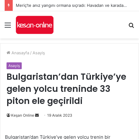
Meriç’te anız yangını ormana sıçradı: Havadan ve karadan müdahale sürüyor
Menü
A
y
...
Anasayfa
/
Asayiş
Asayiş
Bulgaristan’dan Türkiye’ye
gelen yolcu treninde 33
piton ele geçirildi
Bir
Keşan Online
19 Aralık 2023
e-
posta
Bulgaristan’dan Türkiye’ye gelen yolcu trenin bir
göndermek