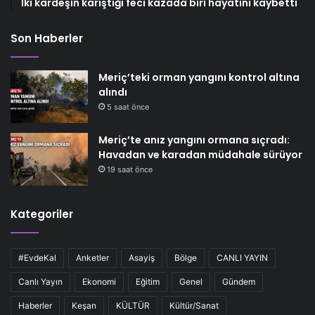
İki kardeşin karıştığı feci kazada biri hayatını kaybetti
Son Haberler
Meriç’teki orman yangını kontrol altına
alındı
5 saat önce
Meriç’te anız yangını ormana sıçradı:
Havadan ve karadan müdahale sürüyor
19 saat önce
Kategoriler
#EvdeKal
Anketler
Asayiş
Bölge
CANLI YAYIN
Canlı Yayın
Ekonomi
Eğitim
Genel
Gündem
Haberler
Keşan
KÜLTÜR
Kültür/Sanat