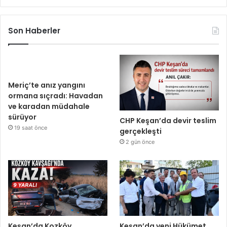
Son Haberler
Meriç’te anız yangını
ormana sıçradı: Havadan
ve karadan müdahale
sürüyor
CHP Keşan’da devir teslim
19 saat önce
gerçekleşti
2 gün önce
Keşan’da Kozköy
Keşan’da yeni Hükümet