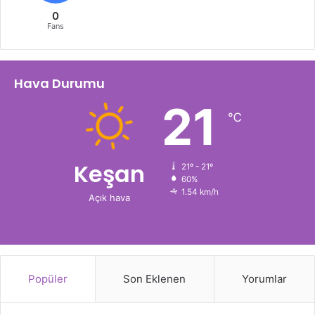
0
Fans
Hava Durumu
21
℃
Keşan
21º - 21º
60%
1.54 km/h
Açık hava
Popüler
Son Eklenen
Yorumlar