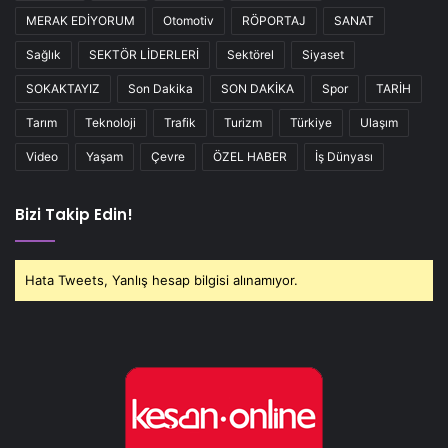
MERAK EDİYORUM
Otomotiv
RÖPORTAJ
SANAT
Sağlık
SEKTÖR LİDERLERİ
Sektörel
Siyaset
SOKAKTAYIZ
Son Dakika
SON DAKİKA
Spor
TARİH
Tarım
Teknoloji
Trafik
Turizm
Türkiye
Ulaşım
Video
Yaşam
Çevre
ÖZEL HABER
İş Dünyası
Bizi Takip Edin!
Hata Tweets, Yanlış hesap bilgisi alınamıyor.