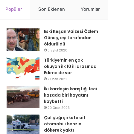
Popüler
Son Eklenen
Yorumlar
Eski Keşan Vaizesi Özlem
Güneş, eşi tarafından
öldürüldü
5 Eylül 2020
Türkiye’nin en çok
okuyan ilk 10 ili arasında
Edirne de var
7 Ocak 2021
İki kardeşin karıştığı feci
kazada biri hayatını
kaybetti
20 Ocak 2023
Çalıştığı şirkete ait
otomobili benzin
dökerek yaktı