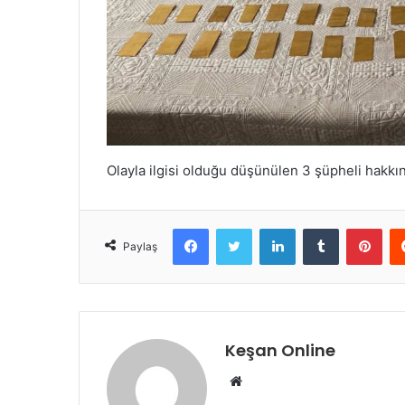
Olayla ilgisi olduğu düşünülen 3 şüpheli hakkın
Facebook
Twitter
LinkedIn
Tumblr
Pint
Paylaş
Keşan Online
Web
sitesi