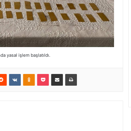
da yasal işlem başlatıldı.
erest
Reddit
VKontakte
Odnoklassniki
Pocket
E-Posta ile paylaş
Yazdır