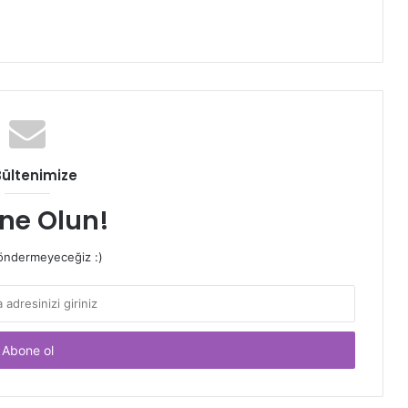
Bültenimize
ne Olun!
ndermeyeceğiz :)