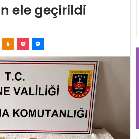
n ele geçirildi
VKontakte
Odnoklassniki
Pocket
Messenger