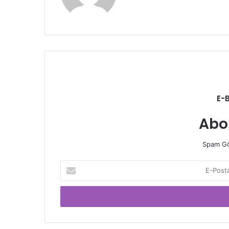
E-
Abo
Spam Gö
E-
Posta
adresinizi
giriniz