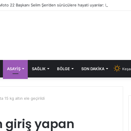
ASAYIŞ
SAĞLIK
BÖLGE
SON DAKIKA
Keşan
a 15 kg altın ele geçirildi
 giriş yapan