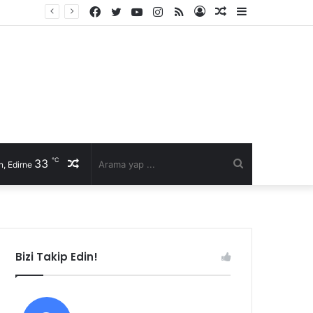
Facebook
Twitter
YouTube
Instagram
RSS
Kayıt
Rastgele
Kenar
Fast Moto 22 Başkanı Selim Şen’den sürücülere hayati uyarılar: Kurallar, karşılıklı saygı ve kaska dikkat!
Ol
Makale
Bölmesi
℃
33
Rastgele
Arama
, Edirne
Makale
yap
...
Bizi Takip Edin!