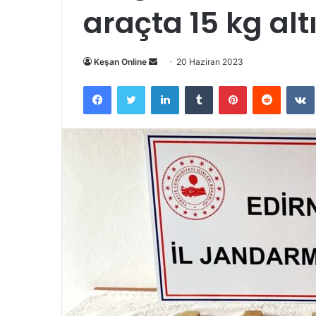
araçta 15 kg altı
Bir
Keşan Online
20 Haziran 2023
e-
Facebook
Twitter
LinkedIn
Tumblr
Pinterest
Reddit
posta
göndermek