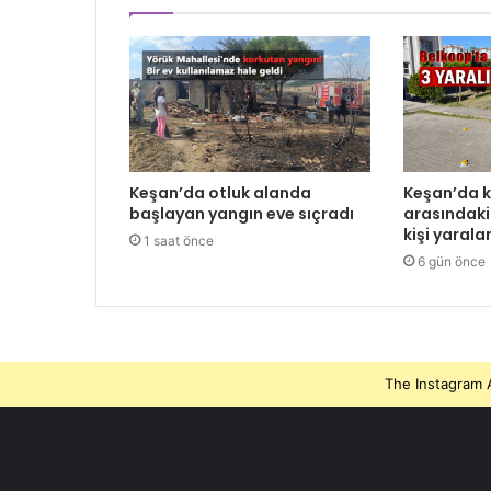
Keşan’da otluk alanda
Keşan’da 
başlayan yangın eve sıçradı
arasındaki
kişi yarala
1 saat önce
6 gün önce
The Instagram A