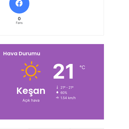
0
Fans
Hava Durumu
21
℃
Keşan
21º - 21º
60%
1.54 km/h
Açık hava