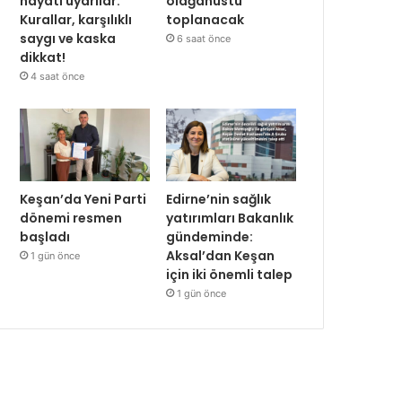
hayati uyarılar:
olağanüstü
Kurallar, karşılıklı
toplanacak
saygı ve kaska
6 saat önce
dikkat!
4 saat önce
Keşan’da Yeni Parti
Edirne’nin sağlık
dönemi resmen
yatırımları Bakanlık
başladı
gündeminde:
Aksal’dan Keşan
1 gün önce
için iki önemli talep
1 gün önce