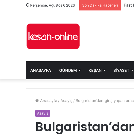
Perşembe, Ağustos 6 2026
Son Dakika Haberleri
ANASAYFA
GÜNDEM
KEŞAN
SIYASET
Anasayfa
/
Asayiş
/
Bulgaristan’dan giriş yapan araçt
Asayiş
Bulgaristan’dan