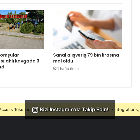
komşular
Sanal alışveriş 79 bin lirasına
 silahlı kavgada 3
mal oldu
ndı
1 hafta önce
Bizi Instagram'da Takip Edin!
ccess Token is expired, Go to the Theme options page > Integrations, t