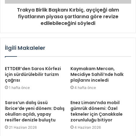
Trakya Birlik Başkanı Kırbiç, ayçiçeği alım
fiyatlarının piyasa şartlarına göre revize
edilebileceğini söyledi
İlgili Makaleler
ETTDER’den Saros Körfezi
Kaymakam Mercan,
için sürdürülebilir turizm
Mecidiye Sahili’nde halk
çağrısı
plajlarını inceledi
1 hafta önce
4 hafta önce
Saros’un dalış üssü
Enez Limanı’nda mobil
İbrice’de yeni dönem: Dalış
gümrük dönemi: Özel
okulları açıldı, yapay
tekneler için Çanakkale
resifler denizle buluştu
zorunluluğu bitiyor
21 Haziran 2026
4 Haziran 2026