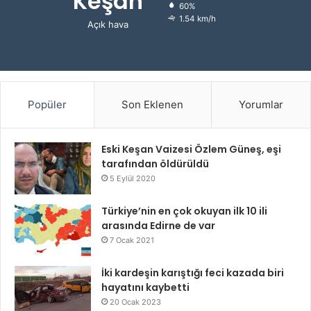
Keşan
60%
1.54 km/h
Açık hava
Popüler
Son Eklenen
Yorumlar
Eski Keşan Vaizesi Özlem Güneş, eşi
tarafından öldürüldü
5 Eylül 2020
Türkiye’nin en çok okuyan ilk 10 ili
arasında Edirne de var
7 Ocak 2021
İki kardeşin karıştığı feci kazada biri
hayatını kaybetti
20 Ocak 2023