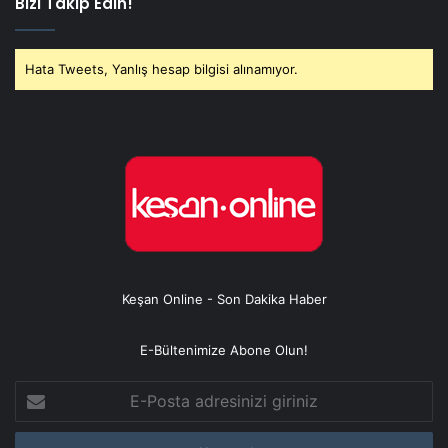
Bizi Takip Edin!
Hata Tweets, Yanlış hesap bilgisi alınamıyor.
Keşan Online - Son Dakika Haber
E-Bültenimize Abone Olun!
E-
Posta
adresinizi