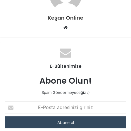
Keşan Online
Web
sitesi
E-Bültenimize
Abone Olun!
Spam Göndermeyeceğiz :)
E-
Posta
adresinizi
giriniz