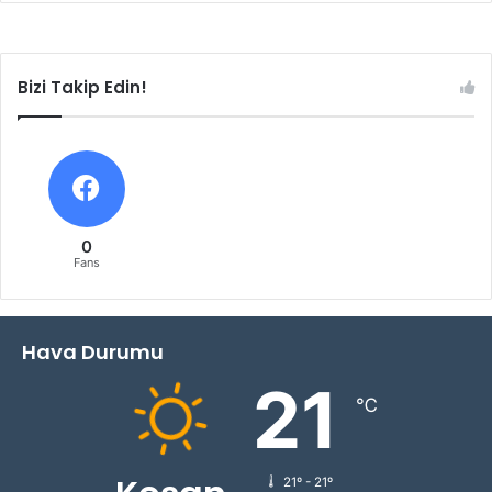
Bizi Takip Edin!
0
Fans
Hava Durumu
21
℃
21º - 21º