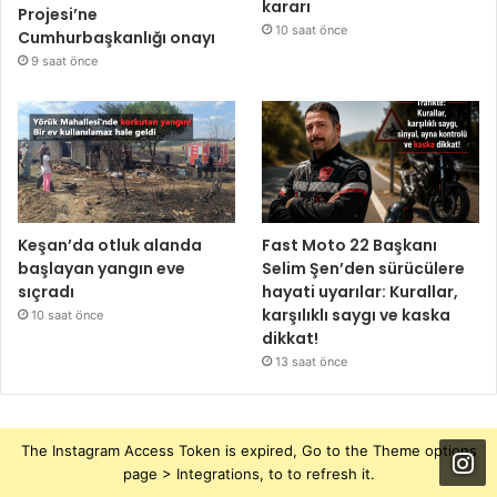
kararı
Projesi’ne
10 saat önce
Cumhurbaşkanlığı onayı
9 saat önce
Keşan’da otluk alanda
Fast Moto 22 Başkanı
başlayan yangın eve
Selim Şen’den sürücülere
sıçradı
hayati uyarılar: Kurallar,
karşılıklı saygı ve kaska
10 saat önce
dikkat!
13 saat önce
The Instagram Access Token is expired, Go to the Theme options
page > Integrations, to to refresh it.