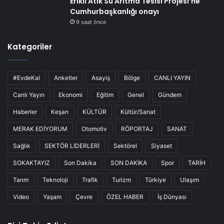
Erikli Atık Su Arıtma Tesisi Projesi’ne
Cumhurbaşkanlığı onayı
9 saat önce
Kategoriler
#EvdeKal
Anketler
Asayiş
Bölge
CANLI YAYIN
Canlı Yayın
Ekonomi
Eğitim
Genel
Gündem
Haberler
Keşan
KÜLTÜR
Kültür/Sanat
MERAK EDİYORUM
Otomotiv
RÖPORTAJ
SANAT
Sağlık
SEKTÖR LİDERLERİ
Sektörel
Siyaset
SOKAKTAYIZ
Son Dakika
SON DAKİKA
Spor
TARİH
Tarım
Teknoloji
Trafik
Turizm
Türkiye
Ulaşım
Video
Yaşam
Çevre
ÖZEL HABER
İş Dünyası