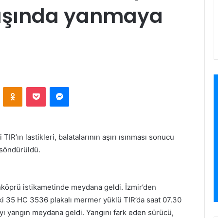
ıkışında yanmaya
VKontakte
Odnoklassniki
Pocket
Messenger
IR’ın lastikleri, balatalarının aşırı ısınması sonucu
 söndürüldü.
nköprü istikametinde meydana geldi. İzmir’den
ki 35 HC 3536 plakalı mermer yüklü TIR’da saat 07.30
layı yangın meydana geldi. Yangını fark eden sürücü,