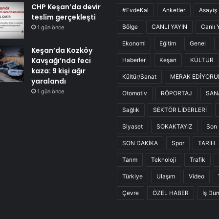
CHP Keşan’da devir
#EvdeKal
Anketler
Asayiş
teslim gerçekleşti
Bölge
CANLI YAYIN
Canlı 
1 gün önce
Ekonomi
Eğitim
Genel
Keşan’da Kozköy
Kavşağı’nda feci
Haberler
Keşan
KÜLTÜR
kaza: 9 kişi ağır
Kültür/Sanat
MERAK EDİYOR
yaralandı
1 gün önce
Otomotiv
RÖPORTAJ
SAN
Sağlık
SEKTÖR LİDERLERİ
Siyaset
SOKAKTAYIZ
Son 
SON DAKİKA
Spor
TARİH
Tarım
Teknoloji
Trafik
Türkiye
Ulaşım
Video
Çevre
ÖZEL HABER
İş Dü