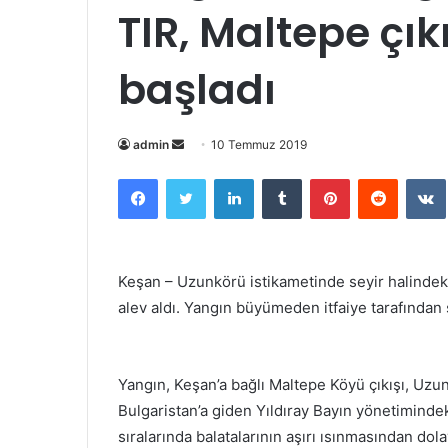
TIR, Maltepe ç
başladı
Bir
admin
10 Temmuz 2019
e-
Facebook
Twitter
LinkedIn
Tumblr
Pinterest
Reddit
posta
göndermek
Keşan – Uzunkörü istikametinde seyir halindeki T
alev aldı. Yangın büyümeden itfaiye tarafından
Yangın, Keşan’a bağlı Maltepe Köyü çıkışı, Uzu
Bulgaristan’a giden Yıldıray Bayın yönetiminde
sıralarında balatalarının aşırı ısınmasından do