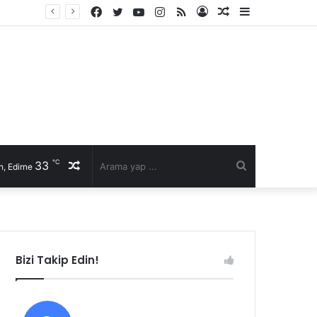
Facebook
Twitter
YouTube
Instagram
RSS
Kayıt
Rastgele
Kenar
Ol
Makale
Bölmesi
℃
33
Rastgele
Arama
, Edirne
Makale
yap
...
Bizi Takip Edin!