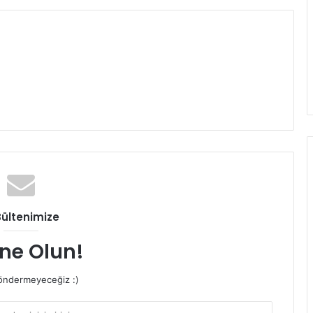
Bültenimize
ne Olun!
ndermeyeceğiz :)