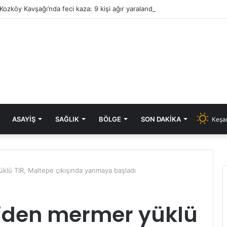
Kozköy Kavşağı’nda feci kaza: 9 kişi ağır yaralandı
ASAYIŞ
SAĞLIK
BÖLGE
SON DAKIKA
Keşan
üklü TIR, Maltepe çıkışında yanmaya başladı
giden mermer yüklü