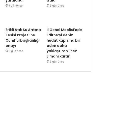
yaralandı
atıldı
1 gün önce
3 gün önce
Erikli Atık Su Arıtma
İl Genel Meclisi’nde
Tesisi Projesi’ne
Edirne’yi deniz
Cumhurbaşkanlığı
hudut kapısına bir
onayı
adım daha
yaklaştıran Enez
3 gün önce
Limanı kararı
3 gün önce