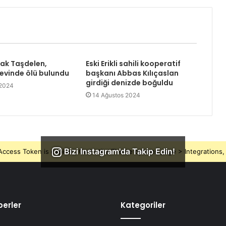
rak Taşdelen,
Eski Erikli sahili kooperatif
 evinde ölü bulundu
başkanı Abbas Kılıçaslan
girdiği denizde boğuldu
 2024
14 Ağustos 2024
Bizi Instagram'da Takip Edin!
ccess Token is expired, Go to the Theme options page > Integrations, t
erler
Kategoriler