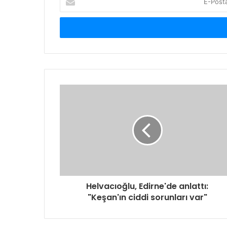
Posta
adresinizi
giriniz
Helvacıoğlu, Edirne'de anlattı:
"Keşan'ın ciddi sorunları var"