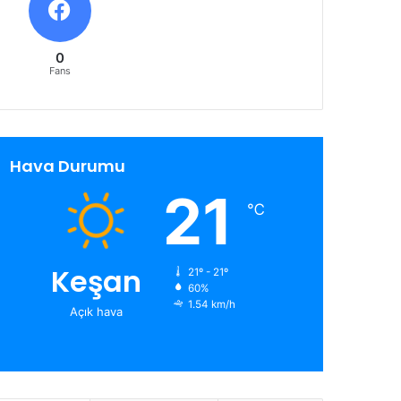
0
Fans
Hava Durumu
21
℃
Keşan
21º - 21º
60%
1.54 km/h
Açık hava