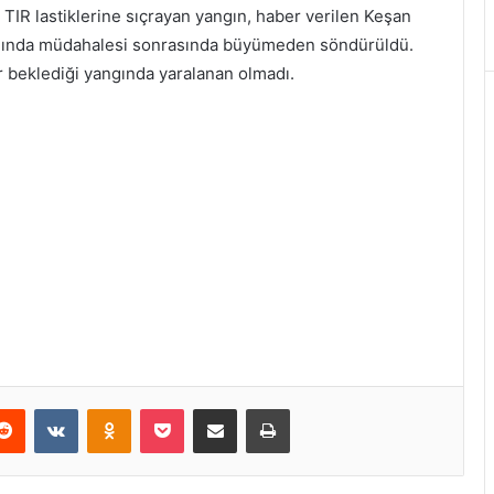
 TIR lastiklerine sıçrayan yangın, haber verilen Keşan
anında müdahalesi sonrasında büyümeden söndürüldü.
ır beklediği yangında yaralanan olmadı.
erest
Reddit
VKontakte
Odnoklassniki
Pocket
E-Posta ile paylaş
Yazdır