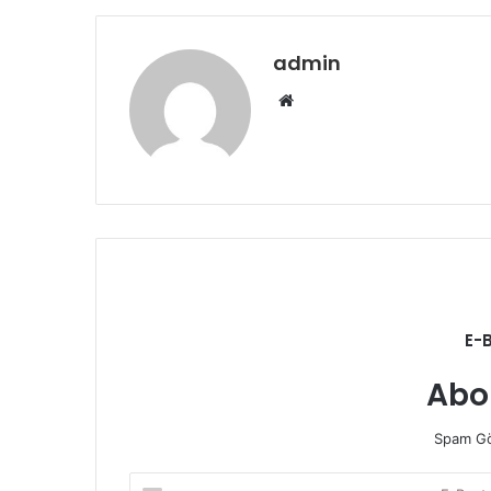
admin
Web
sitesi
E-
Abo
Spam Gö
E-