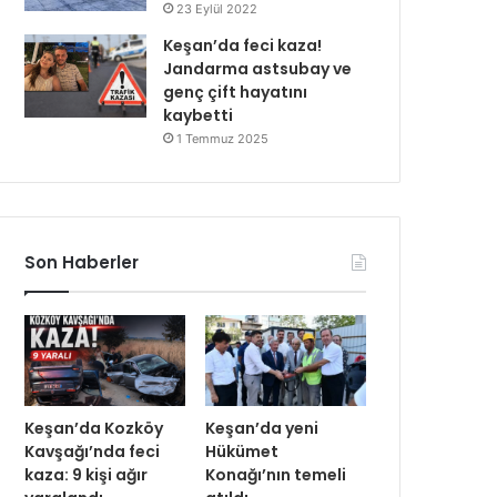
23 Eylül 2022
Keşan’da feci kaza!
Jandarma astsubay ve
genç çift hayatını
kaybetti
1 Temmuz 2025
Son Haberler
Keşan’da Kozköy
Keşan’da yeni
Kavşağı’nda feci
Hükümet
kaza: 9 kişi ağır
Konağı’nın temeli