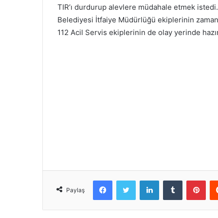
TIR’ı durdurup alevlere müdahale etmek istedi.
Belediyesi İtfaiye Müdürlüğü ekiplerinin zam
112 Acil Servis ekiplerinin de olay yerinde haz
Facebook
Twitter
LinkedIn
Tumblr
Pint
Paylaş