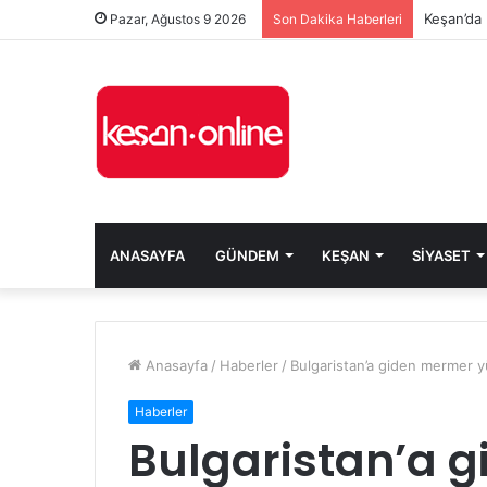
Keşan’da 
Pazar, Ağustos 9 2026
Son Dakika Haberleri
ANASAYFA
GÜNDEM
KEŞAN
SIYASET
Anasayfa
/
Haberler
/
Bulgaristan’a giden mermer y
Haberler
Bulgaristan’a 