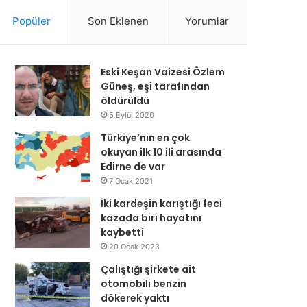
Popüler
Son Eklenen
Yorumlar
Eski Keşan Vaizesi Özlem
Güneş, eşi tarafından
öldürüldü
5 Eylül 2020
Türkiye’nin en çok
okuyan ilk 10 ili arasında
Edirne de var
7 Ocak 2021
İki kardeşin karıştığı feci
kazada biri hayatını
kaybetti
20 Ocak 2023
Çalıştığı şirkete ait
otomobili benzin
dökerek yaktı