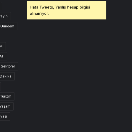
Hata Tweets, Yanlış hesap bilgisi
alınamıyor.
Yayın
Gündem
UM
AT
Sektörel
Dakika
Turizm
Yaşam
nyası