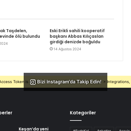
rak Taşdelen,
Eski Erikli sahili kooperatif
 evinde ölü bulundu
başkanı Abbas Kılıçaslan
girdiği denizde boğuldu
 2024
14 Ağustos 2024
Bizi Instagram'da Takip Edin!
ccess Token is expired, Go to the Theme options page > Integrations, t
erler
Kategoriler
Keşan’da yeni
#EvdeKal
Anketler
Asayiş