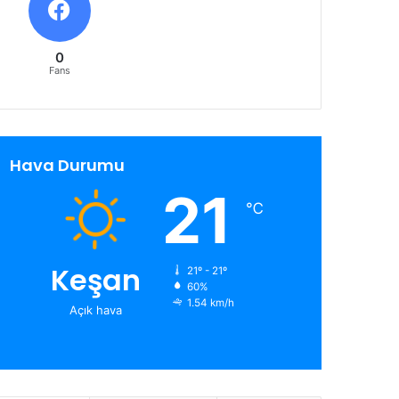
0
Fans
Hava Durumu
21
℃
Keşan
21º - 21º
60%
1.54 km/h
Açık hava