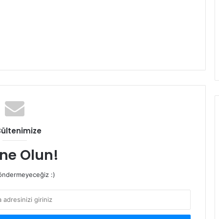
Bültenimize
ne Olun!
ndermeyeceğiz :)