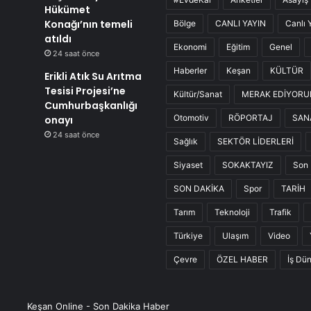
Hükümet
Konağı’nın temeli
Bölge
CANLI YAYIN
Canlı 
atıldı
Ekonomi
Eğitim
Genel
24 saat önce
Haberler
Keşan
KÜLTÜR
Erikli Atık Su Arıtma
Tesisi Projesi’ne
Kültür/Sanat
MERAK EDİYOR
Cumhurbaşkanlığı
Otomotiv
RÖPORTAJ
SAN
onayı
24 saat önce
Sağlık
SEKTÖR LİDERLERİ
Siyaset
SOKAKTAYIZ
Son 
SON DAKİKA
Spor
TARİH
Tarım
Teknoloji
Trafik
Türkiye
Ulaşım
Video
Çevre
ÖZEL HABER
İş Dü
Keşan Online - Son Dakika Haber