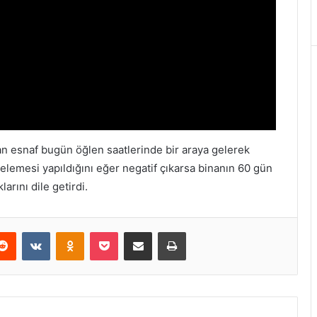
an esnaf bugün öğlen saatlerinde bir araya gelerek
elemesi yapıldığını eğer negatif çıkarsa binanın 60 gün
arını dile getirdi.
erest
Reddit
VKontakte
Odnoklassniki
Pocket
E-Posta ile paylaş
Yazdır