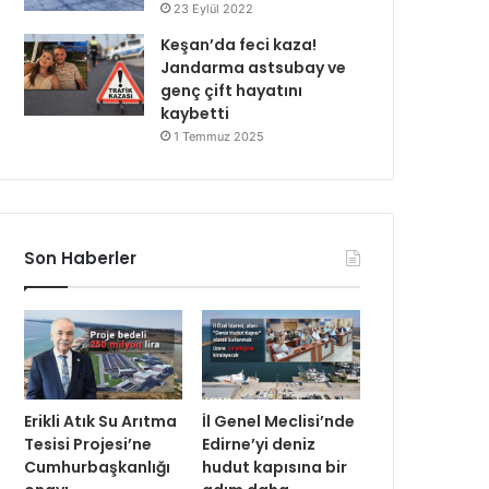
23 Eylül 2022
Keşan’da feci kaza!
Jandarma astsubay ve
genç çift hayatını
kaybetti
1 Temmuz 2025
Son Haberler
Erikli Atık Su Arıtma
İl Genel Meclisi’nde
Tesisi Projesi’ne
Edirne’yi deniz
Cumhurbaşkanlığı
hudut kapısına bir