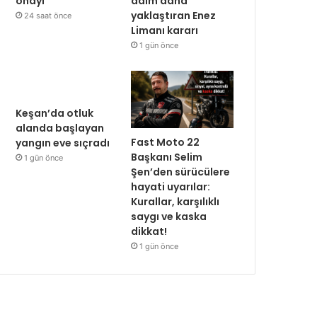
onayı
adım daha
yaklaştıran Enez
24 saat önce
Limanı kararı
1 gün önce
Keşan’da otluk
alanda başlayan
Fast Moto 22
yangın eve sıçradı
Başkanı Selim
1 gün önce
Şen’den sürücülere
hayati uyarılar:
Kurallar, karşılıklı
saygı ve kaska
dikkat!
1 gün önce