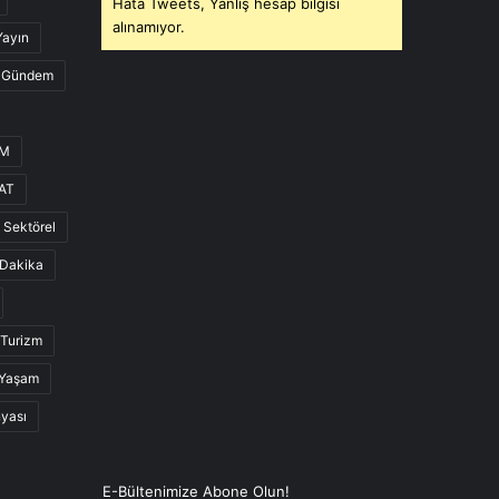
Hata Tweets, Yanlış hesap bilgisi
alınamıyor.
Yayın
Gündem
UM
AT
Sektörel
Dakika
Turizm
Yaşam
nyası
E-Bültenimize Abone Olun!