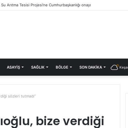
ık Su Arıtma Tesisi Projesi’ne Cumhurbaşkanlığı onayı
ASAYIŞ
SAĞLIK
BÖLGE
SON DAKIKA
Keşan
diği sözleri tutmadı”
oğlu, bize verdiği