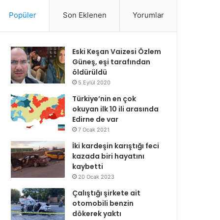
Popüler
Son Eklenen
Yorumlar
Eski Keşan Vaizesi Özlem
Güneş, eşi tarafından
öldürüldü
5 Eylül 2020
Türkiye’nin en çok
okuyan ilk 10 ili arasında
Edirne de var
7 Ocak 2021
İki kardeşin karıştığı feci
kazada biri hayatını
kaybetti
20 Ocak 2023
Çalıştığı şirkete ait
otomobili benzin
dökerek yaktı