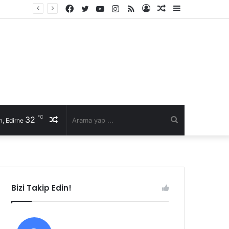
Facebook
Twitter
YouTube
Instagram
RSS
Kayıt
Rastgele
Kenar
Ol
Makale
Bölmesi
℃
32
Rastgele
Arama
, Edirne
Makale
yap
...
Bizi Takip Edin!