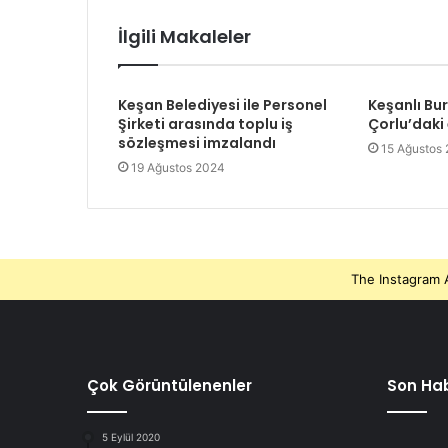
İlgili Makaleler
Keşan Belediyesi ile Personel
Keşanlı Bu
Şirketi arasında toplu iş
Çorlu’daki
sözleşmesi imzalandı
15 Ağustos
19 Ağustos 2024
The Instagram A
Çok Görüntülenenler
Son Hab
5 Eylül 2020