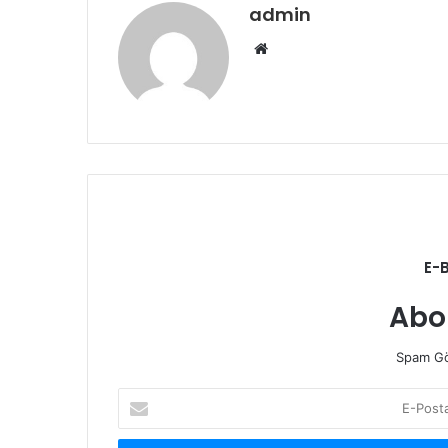
admin
Web
sitesi
E-
Abo
Spam Gö
E-
Posta
adresinizi