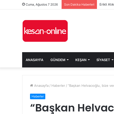
Erikli At
Cuma, Ağustos 7 2026
Son Dakika Haberleri
ANASAYFA
GÜNDEM
KEŞAN
SIYASET
Anasayfa
/
Haberler
/
“Başkan Helvacıoğlu, bize ver
Haberler
“Başkan Helvacı