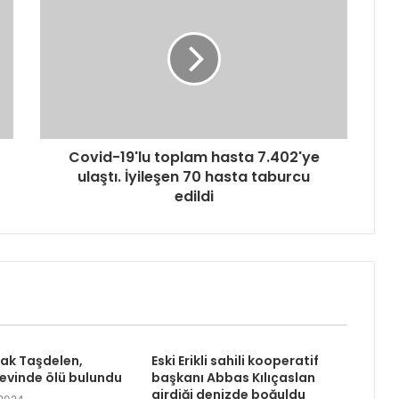
Covid-19'lu toplam hasta 7.402'ye
ulaştı. İyileşen 70 hasta taburcu
edildi
rak Taşdelen,
Eski Erikli sahili kooperatif
 evinde ölü bulundu
başkanı Abbas Kılıçaslan
girdiği denizde boğuldu