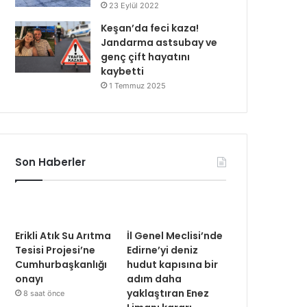
23 Eylül 2022
Keşan’da feci kaza!
Jandarma astsubay ve
genç çift hayatını
kaybetti
1 Temmuz 2025
Son Haberler
Erikli Atık Su Arıtma
İl Genel Meclisi’nde
Tesisi Projesi’ne
Edirne’yi deniz
Cumhurbaşkanlığı
hudut kapısına bir
onayı
adım daha
yaklaştıran Enez
8 saat önce