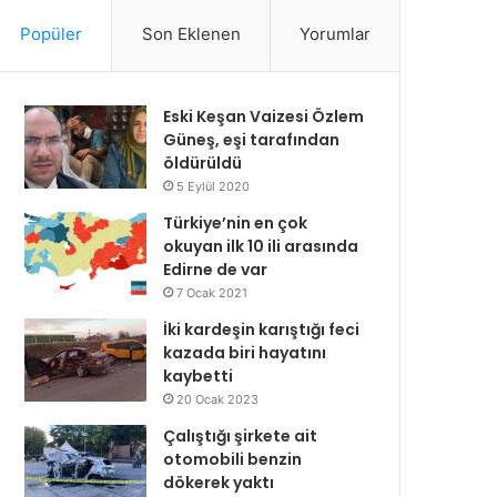
Popüler
Son Eklenen
Yorumlar
Eski Keşan Vaizesi Özlem
Güneş, eşi tarafından
öldürüldü
5 Eylül 2020
Türkiye’nin en çok
okuyan ilk 10 ili arasında
Edirne de var
7 Ocak 2021
İki kardeşin karıştığı feci
kazada biri hayatını
kaybetti
20 Ocak 2023
Çalıştığı şirkete ait
otomobili benzin
dökerek yaktı