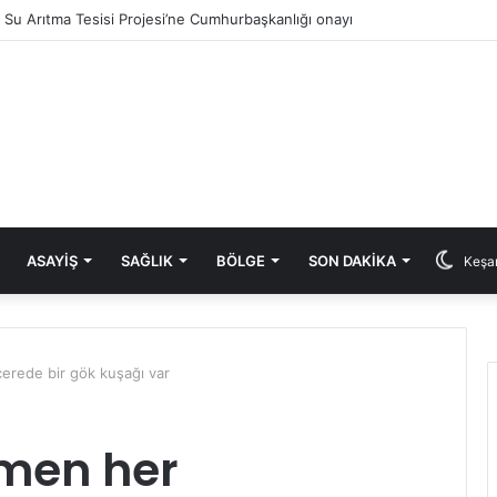
ık Su Arıtma Tesisi Projesi’ne Cumhurbaşkanlığı onayı
ASAYIŞ
SAĞLIK
BÖLGE
SON DAKIKA
Keşan
rede bir gök kuşağı var
men her