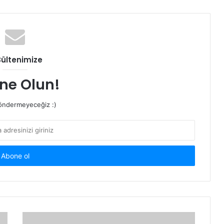
Bültenimize
ne Olun!
ndermeyeceğiz :)