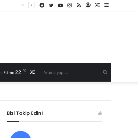
Facebook
Twitter
YouTube
Instagram
RSS
Kayıt
Rastgele
Kenar
Ol
Makale
Bölmesi
℃
22
Rastgele
Arama
, Edirne
Makale
yap
...
Bizi Takip Edin!