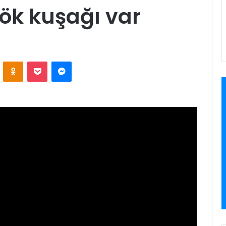
ök kuşağı var
VKontakte
Odnoklassniki
Pocket
Messenger