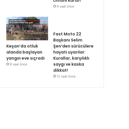
Limanı kararı
9 saat önce
Fast Moto 22
Başkanı Selim
Keşan’da otluk
Şen’den sürücülere
alanda başlayan
hayati uyarılar:
yangın eve sıçradı
Kurallar, karşılıklı
saygı ve kaska
9 saat önce
dikkat!
12 saat önce