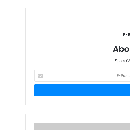
E-
Abo
Spam Gö
E-
Posta
adresinizi
giriniz