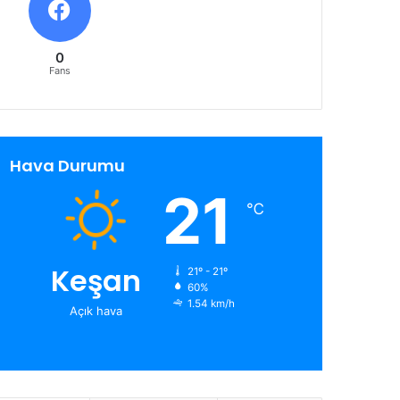
0
Fans
Hava Durumu
21
℃
Keşan
21º - 21º
60%
1.54 km/h
Açık hava