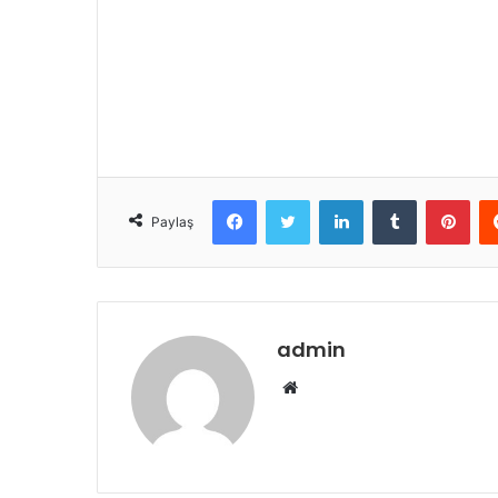
Facebook
Twitter
LinkedIn
Tumblr
Pint
Paylaş
admin
Web
sitesi