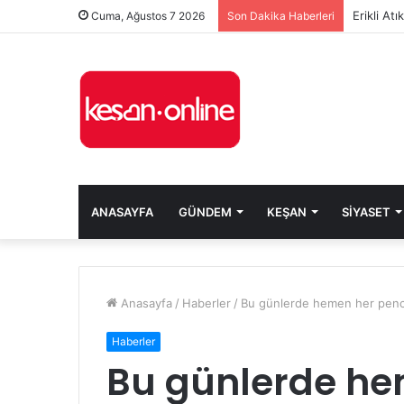
Erikli At
Cuma, Ağustos 7 2026
Son Dakika Haberleri
ANASAYFA
GÜNDEM
KEŞAN
SIYASET
Anasayfa
/
Haberler
/
Bu günlerde hemen her pence
Haberler
Bu günlerde he