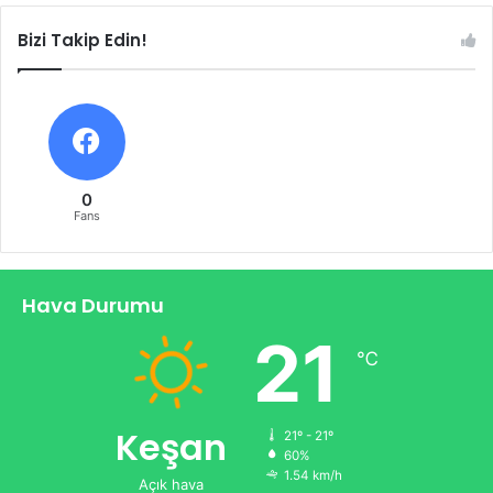
Bizi Takip Edin!
0
Fans
Hava Durumu
21
℃
Keşan
21º - 21º
60%
1.54 km/h
Açık hava