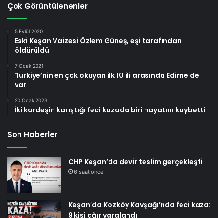
Çok Görüntülenenler
5 Eylül 2020
Eski Keşan Vaizesi Özlem Güneş, eşi tarafından
öldürüldü
7 Ocak 2021
Türkiye’nin en çok okuyan ilk 10 ili arasında Edirne de
var
20 Ocak 2023
İki kardeşin karıştığı feci kazada biri hayatını kaybetti
Son Haberler
CHP Keşan’da devir teslim gerçekleşti
6 saat önce
Keşan’da Kozköy Kavşağı’nda feci kaza:
9 kişi ağır yaralandı