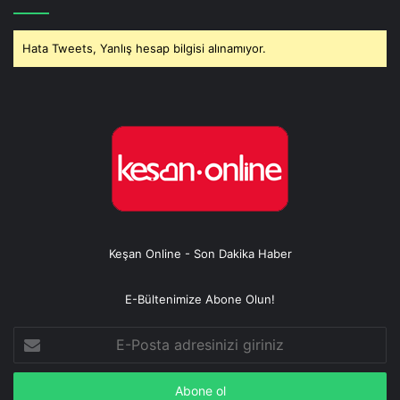
Hata Tweets, Yanlış hesap bilgisi alınamıyor.
Keşan Online - Son Dakika Haber
E-Bültenimize Abone Olun!
E-
Posta
adresinizi
giriniz