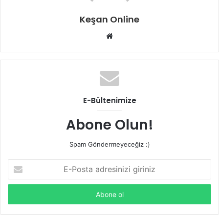
Keşan Online
Web
sitesi
E-Bültenimize
Abone Olun!
Spam Göndermeyeceğiz :)
E-
Posta
adresinizi
giriniz