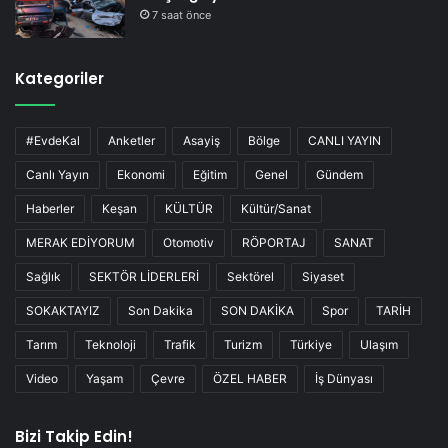
7 saat önce
Kategoriler
#EvdeKal
Anketler
Asayiş
Bölge
CANLI YAYIN
Canlı Yayın
Ekonomi
Eğitim
Genel
Gündem
Haberler
Keşan
KÜLTÜR
Kültür/Sanat
MERAK EDİYORUM
Otomotiv
RÖPORTAJ
SANAT
Sağlık
SEKTÖR LİDERLERİ
Sektörel
Siyaset
SOKAKTAYIZ
Son Dakika
SON DAKİKA
Spor
TARİH
Tarım
Teknoloji
Trafik
Turizm
Türkiye
Ulaşım
Video
Yaşam
Çevre
ÖZEL HABER
İş Dünyası
Bizi Takip Edin!