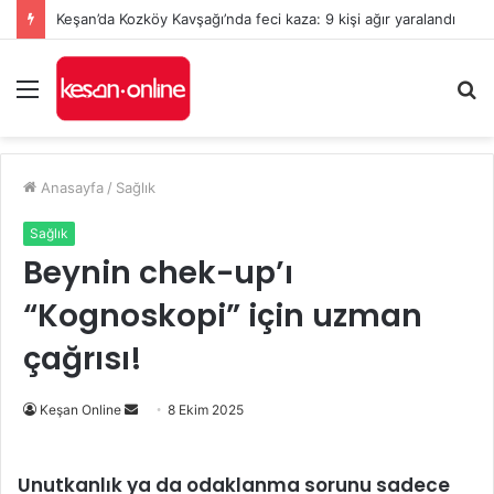
Keşan’da Kozköy Kavşağı’nda feci kaza: 9 kişi ağır yaralandı
Menü
A
y
...
Anasayfa
/
Sağlık
Sağlık
Beynin chek-up’ı
“Kognoskopi” için uzman
çağrısı!
Bir
Keşan Online
8 Ekim 2025
e-
posta
Unutkanlık ya da odaklanma sorunu sadece
göndermek