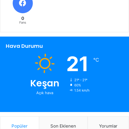
0
Fans
Hava Durumu
21
℃
Keşan
21º - 21º
60%
1.54 km/h
Açık hava
Popüler
Son Eklenen
Yorumlar