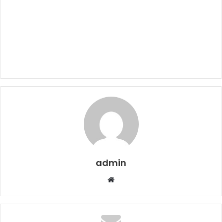
admin
Web
sitesi