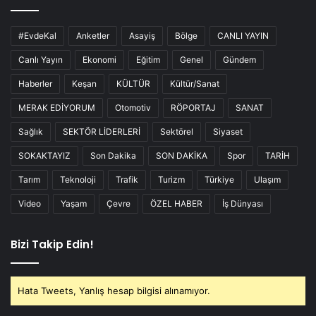
#EvdeKal
Anketler
Asayiş
Bölge
CANLI YAYIN
Canlı Yayın
Ekonomi
Eğitim
Genel
Gündem
Haberler
Keşan
KÜLTÜR
Kültür/Sanat
MERAK EDİYORUM
Otomotiv
RÖPORTAJ
SANAT
Sağlık
SEKTÖR LİDERLERİ
Sektörel
Siyaset
SOKAKTAYIZ
Son Dakika
SON DAKİKA
Spor
TARİH
Tarım
Teknoloji
Trafik
Turizm
Türkiye
Ulaşım
Video
Yaşam
Çevre
ÖZEL HABER
İş Dünyası
Bizi Takip Edin!
Hata Tweets, Yanlış hesap bilgisi alınamıyor.