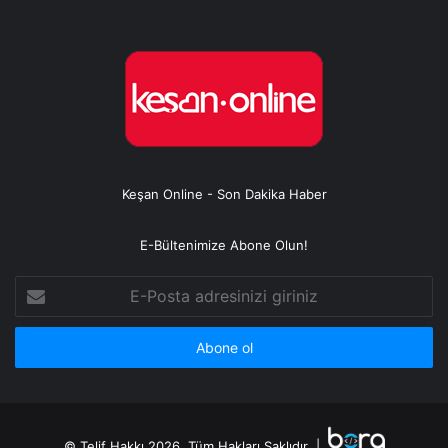
Keşan Online - Son Dakika Haber
E-Bültenimize Abone Olun!
E-
Posta
adresinizi
giriniz
© Telif Hakkı 2026, Tüm Hakları Saklıdır |