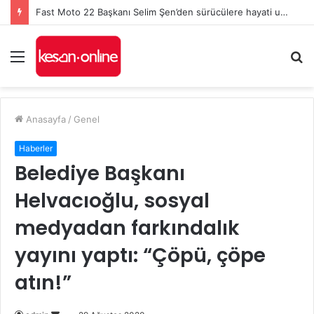
Fast Moto 22 Başkanı Selim Şen’den sürücülere hayati uyarılar: Kurallar, karşılıklı saygı ve kaska dikkat!
Menü
A
y
...
Anasayfa
/
Genel
Haberler
Belediye Başkanı
Helvacıoğlu, sosyal
medyadan farkındalık
yayını yaptı: “Çöpü, çöpe
atın!”