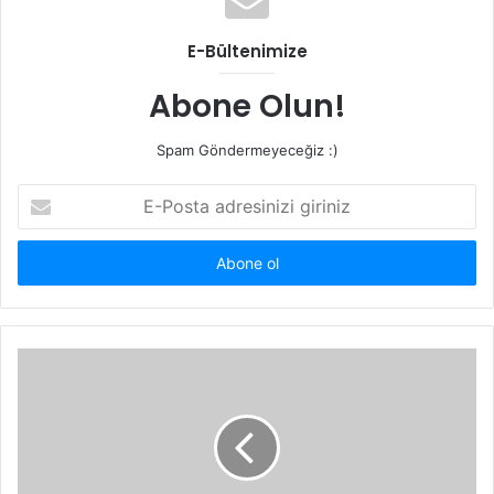
E-Bültenimize
Abone Olun!
Spam Göndermeyeceğiz :)
E-
Posta
adresinizi
giriniz