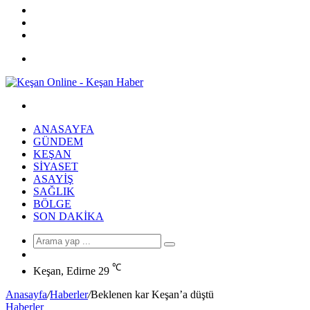
YouTube
Twitter
Facebook
Menü
Arama
yap
ANASAYFA
...
GÜNDEM
KEŞAN
SIYASET
ASAYIŞ
SAĞLIK
BÖLGE
SON DAKIKA
Arama
Rastgele
yap
Makale
℃
...
Keşan, Edirne
29
Anasayfa
/
Haberler
/
Beklenen kar Keşan’a düştü
Haberler