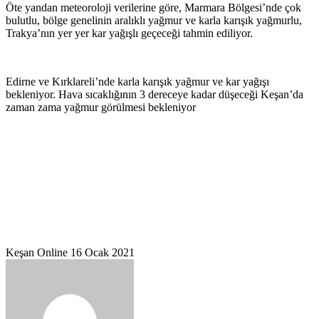
Öte yandan meteoroloji verilerine göre, Marmara Bölgesi’nde çok
bulutlu, bölge genelinin aralıklı yağmur ve karla karışık yağmurlu,
Trakya’nın yer yer kar yağışlı geçeceği tahmin ediliyor.
Edirne ve Kırklareli’nde karla karışık yağmur ve kar yağışı
bekleniyor. Hava sıcaklığının 3 dereceye kadar düşeceği Keşan’da
zaman zama yağmur görülmesi bekleniyor
Bir
Keşan Online
16 Ocak 2021
e-
posta
göndermek