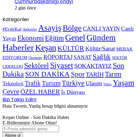
Cumhurbaşkanlığı onayı
2 gün önce
Kategoriler
Asayiş
Bölge
CANLI YAYIN
Canlı
#EvdeKal
Anketler
Genel
Gündem
Ekonomi
Eğitim
Yayın
Haberler
Keşan
KÜLTÜR
Kültür/Sanat
MERAK
Sağlık
RÖPORTAJ
SANAT
EDİYORUM
SEKTÖR
Otomotiv
Siyaset
Sektörel
Son
SOKAKTAYIZ
LİDERLERİ
Dakika
SON DAKİKA
Spor
Tarım
TARİH
Yaşam
Türkiye
Trafik
Turizm
Ulaşım
Teknoloji
Video
Çevre
ÖZEL HABER
İş Dünyası
Bizi Takip Edin!
Hata Tweets, Yanlış hesap bilgisi alınamıyor.
Keşan Online - Son Dakika Haber
E-Bültenimize Abone Olun!
E-
Posta