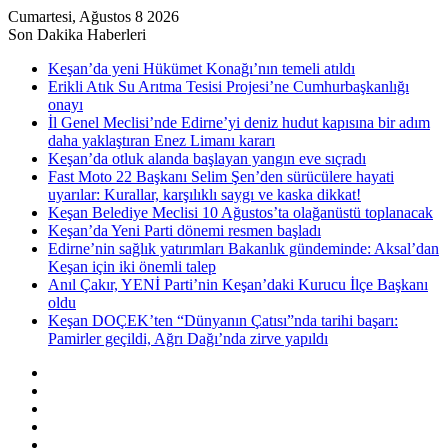
Cumartesi, Ağustos 8 2026
Son Dakika Haberleri
Keşan’da yeni Hükümet Konağı’nın temeli atıldı
Erikli Atık Su Arıtma Tesisi Projesi’ne Cumhurbaşkanlığı
onayı
İl Genel Meclisi’nde Edirne’yi deniz hudut kapısına bir adım
daha yaklaştıran Enez Limanı kararı
Keşan’da otluk alanda başlayan yangın eve sıçradı
Fast Moto 22 Başkanı Selim Şen’den sürücülere hayati
uyarılar: Kurallar, karşılıklı saygı ve kaska dikkat!
Keşan Belediye Meclisi 10 Ağustos’ta olağanüstü toplanacak
Keşan’da Yeni Parti dönemi resmen başladı
Edirne’nin sağlık yatırımları Bakanlık gündeminde: Aksal’dan
Keşan için iki önemli talep
Anıl Çakır, YENİ Parti’nin Keşan’daki Kurucu İlçe Başkanı
oldu
Keşan DOÇEK’ten “Dünyanın Çatısı”nda tarihi başarı:
Pamirler geçildi, Ağrı Dağı’nda zirve yapıldı
Kenar
Bölmesi
Rastgele
Makale
Kayıt
Ol
RSS
Instagram