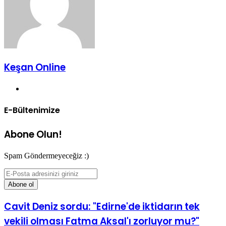
Keşan Online
Web
sitesi
E-Bültenimize
Abone Olun!
Spam Göndermeyeceğiz :)
E-
Posta
adresinizi
giriniz
Cavit Deniz sordu: "Edirne'de iktidarın tek
vekili olması Fatma Aksal'ı zorluyor mu?"