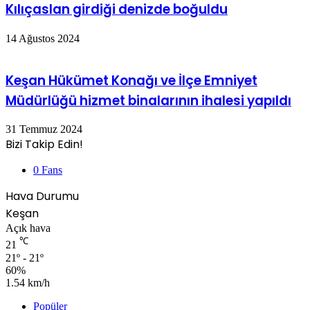
Kılıçaslan girdiği denizde boğuldu
14 Ağustos 2024
Keşan Hükümet Konağı ve İlçe Emniyet
Müdürlüğü hizmet binalarının ihalesi yapıldı
31 Temmuz 2024
Bizi Takip Edin!
0
Fans
Hava Durumu
Keşan
Açık hava
℃
21
21º - 21º
60%
1.54 km/h
Popüler