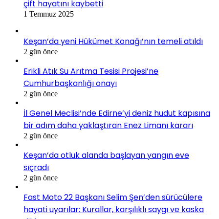
çift hayatını kaybetti
1 Temmuz 2025
Keşan’da yeni Hükümet Konağı’nın temeli atıldı
2 gün önce
Erikli Atık Su Arıtma Tesisi Projesi’ne
Cumhurbaşkanlığı onayı
2 gün önce
İl Genel Meclisi’nde Edirne’yi deniz hudut kapısına
bir adım daha yaklaştıran Enez Limanı kararı
2 gün önce
Keşan’da otluk alanda başlayan yangın eve
sıçradı
2 gün önce
Fast Moto 22 Başkanı Selim Şen’den sürücülere
hayati uyarılar: Kurallar, karşılıklı saygı ve kaska