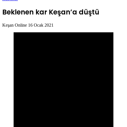
Beklenen kar Keşan’a düştü
Bir
Keşan Online
16 Ocak 2021
e-
posta
göndermek