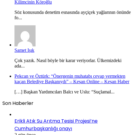
Kilimcinin Köroğlu
Söz konusunda denetim esnasında ayçiçek yağlarının önünde
fo...
Samet Işık
Çok yazık. Nasıl böyle bir karar veriyorlar. Ülkemizdeki
ada...
Pekcan ve Öztürk: “Önergenin muhatabı cevap vermekten
kaçan Belediye Başkanıydı” – Keşan Online – Keşan Haber
[…] Başkan Yardımcıları Balcı ve Uslu: “Suçlamal...
Son Haberler
Erikli Atık Su Arıtma Tesisi Projesi’ne
Cumhurbaşkanlığı onayı
2 gün önce