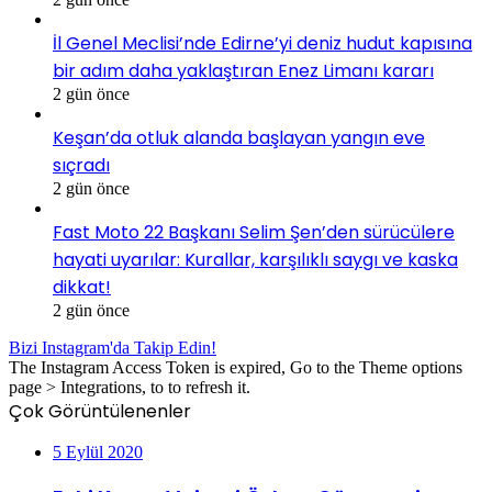
İl Genel Meclisi’nde Edirne’yi deniz hudut kapısına
bir adım daha yaklaştıran Enez Limanı kararı
2 gün önce
Keşan’da otluk alanda başlayan yangın eve
sıçradı
2 gün önce
Fast Moto 22 Başkanı Selim Şen’den sürücülere
hayati uyarılar: Kurallar, karşılıklı saygı ve kaska
dikkat!
2 gün önce
Bizi Instagram'da Takip Edin!
The Instagram Access Token is expired, Go to the Theme options
page > Integrations, to to refresh it.
Çok Görüntülenenler
5 Eylül 2020