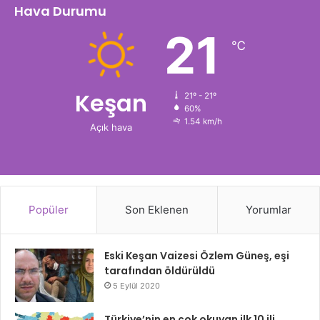
Hava Durumu
21
℃
Keşan
21º - 21º
60%
1.54 km/h
Açık hava
Popüler
Son Eklenen
Yorumlar
Eski Keşan Vaizesi Özlem Güneş, eşi
tarafından öldürüldü
5 Eylül 2020
Türkiye’nin en çok okuyan ilk 10 ili