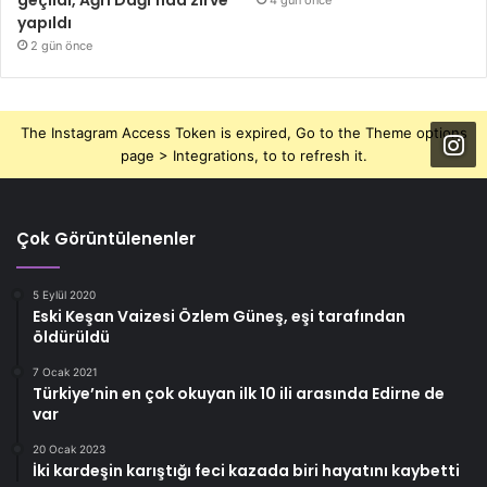
geçildi, Ağrı Dağı’nda zirve
4 gün önce
yapıldı
2 gün önce
The Instagram Access Token is expired, Go to the Theme options
page > Integrations, to to refresh it.
Çok Görüntülenenler
5 Eylül 2020
Eski Keşan Vaizesi Özlem Güneş, eşi tarafından
öldürüldü
7 Ocak 2021
Türkiye’nin en çok okuyan ilk 10 ili arasında Edirne de
var
20 Ocak 2023
İki kardeşin karıştığı feci kazada biri hayatını kaybetti