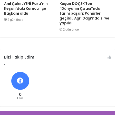
Anıl Çakır, YENİ Parti’nin
Keşan DOÇEK’ten
Keşan’daki Kurucu İlçe
“Dünyanın Çatısı”nda
Başkanı oldu
tarihi başarı: Pamirler
geçildi, Ağrı Dağı’nda zirve
2 gün önce
yapıldı
2 gün önce
Bizi Takip Edin!
0
Fans