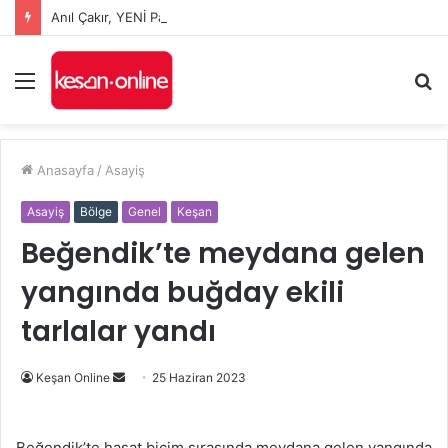
Anıl Çakır, YENİ Parti’nin Keşan’daki Kurucu İlçe Başkanı oldu
Menü
A
y
...
Anasayfa
/
Asayiş
Asayiş
Bölge
Genel
Keşan
Beğendik’te meydana gelen
yangında buğday ekili
tarlalar yandı
Bir
Keşan Online
25 Haziran 2023
e-
posta
Beğendik’te hasat biçim sırasında meydana gelen yangında