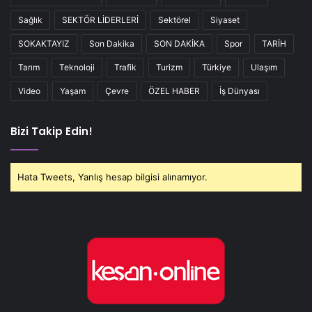
Sağlık
SEKTÖR LİDERLERİ
Sektörel
Siyaset
SOKAKTAYIZ
Son Dakika
SON DAKİKA
Spor
TARİH
Tarım
Teknoloji
Trafik
Turizm
Türkiye
Ulaşım
Video
Yaşam
Çevre
ÖZEL HABER
İş Dünyası
Bizi Takip Edin!
Hata Tweets, Yanlış hesap bilgisi alınamıyor.