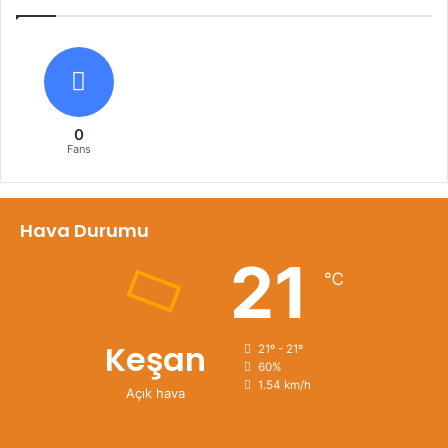
0
Fans
Hava Durumu
21
℃
Keşan
21º - 21º
60%
1.54 km/h
Açık hava