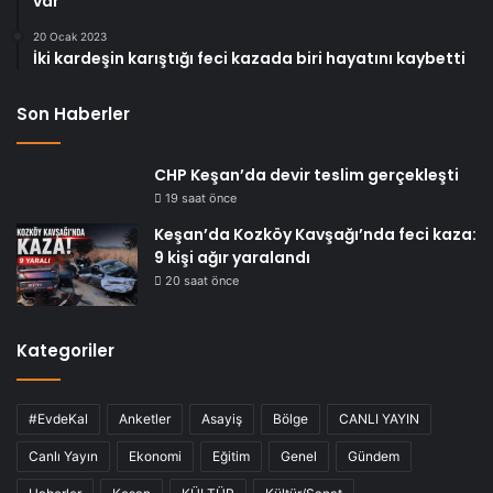
var
20 Ocak 2023
İki kardeşin karıştığı feci kazada biri hayatını kaybetti
Son Haberler
CHP Keşan’da devir teslim gerçekleşti
19 saat önce
Keşan’da Kozköy Kavşağı’nda feci kaza:
9 kişi ağır yaralandı
20 saat önce
Kategoriler
#EvdeKal
Anketler
Asayiş
Bölge
CANLI YAYIN
Canlı Yayın
Ekonomi
Eğitim
Genel
Gündem