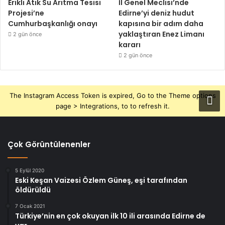
Erikli Atık Su Arıtma Tesisi
İl Genel Meclisi’nde
Projesi’ne
Edirne’yi deniz hudut
Cumhurbaşkanlığı onayı
kapısına bir adım daha
yaklaştıran Enez Limanı
2 gün önce
kararı
2 gün önce
The Instagram Access Token is expired, Go to the Theme options
page > Integrations, to to refresh it.
Çok Görüntülenenler
5 Eylül 2020
Eski Keşan Vaizesi Özlem Güneş, eşi tarafından
öldürüldü
7 Ocak 2021
Türkiye’nin en çok okuyan ilk 10 ili arasında Edirne de