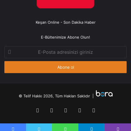
Keşan Online - Son Dakika Haber
E-Bültenimize Abone Olun!
E-
Posta
adresinizi
giriniz
© Telif Hakkı 2026, Tüm Hakları Saklıdır |
Facebook
Twitter
YouTube
Instagram
RSS