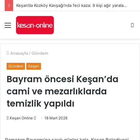
Keşan’da Kozköy Kavşağı’nda feci kaza: 9 kişi ağır yaralandı
Menü
A
y
...
Anasayfa
/
Gündem
Gündem
Keşan
Bayram öncesi Keşan’da
cami ve mezarlıklarda
temizlik yapıldı
Bir
Keşan Online
18 Mart 2026
e-
posta
Ramazan Bayramı’na sayılı günler kala, Keşan Belediyesi