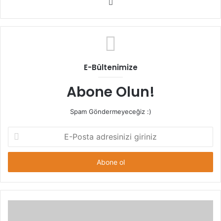
Web
sitesi
E-Bültenimize
Abone Olun!
Spam Göndermeyeceğiz :)
E-
Posta
adresinizi
giriniz