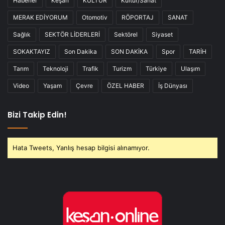
Haberler
Keşan
KÜLTÜR
Kültür/Sanat
MERAK EDİYORUM
Otomotiv
RÖPORTAJ
SANAT
Sağlık
SEKTÖR LİDERLERİ
Sektörel
Siyaset
SOKAKTAYIZ
Son Dakika
SON DAKİKA
Spor
TARİH
Tarım
Teknoloji
Trafik
Turizm
Türkiye
Ulaşım
Video
Yaşam
Çevre
ÖZEL HABER
İş Dünyası
Bizi Takip Edin!
Hata Tweets, Yanlış hesap bilgisi alınamıyor.