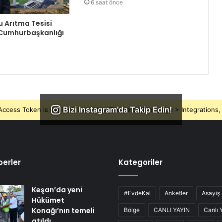
6 saat önce
Su Arıtma Tesisi
 Cumhurbaşkanlığı
Bizi Instagram'da Takip Edin!
ccess Token is expired, Go to the Theme options page > Integrations, t
erler
Kategoriler
Keşan’da yeni
#EvdeKal
Anketler
Asayiş
Hükümet
Konağı’nın temeli
Bölge
CANLI YAYIN
Canlı 
atıldı