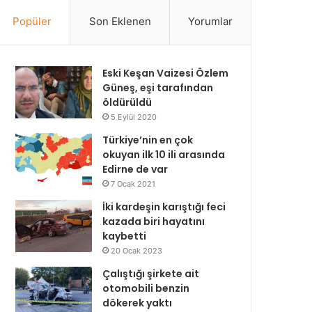
Popüler
Son Eklenen
Yorumlar
Eski Keşan Vaizesi Özlem
Güneş, eşi tarafından
öldürüldü
5 Eylül 2020
Türkiye’nin en çok
okuyan ilk 10 ili arasında
Edirne de var
7 Ocak 2021
İki kardeşin karıştığı feci
kazada biri hayatını
kaybetti
20 Ocak 2023
Çalıştığı şirkete ait
otomobili benzin
dökerek yaktı