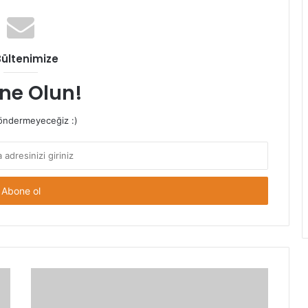
Bültenimize
ne Olun!
ndermeyeceğiz :)