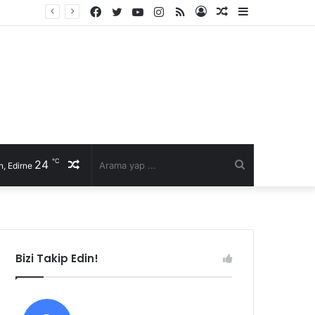
Facebook
Twitter
YouTube
Instagram
RSS
Kayıt
Rastgele
Kenar
Ol
Makale
Bölmesi
℃
24
Rastgele
Arama
, Edirne
Makale
yap
...
Bizi Takip Edin!