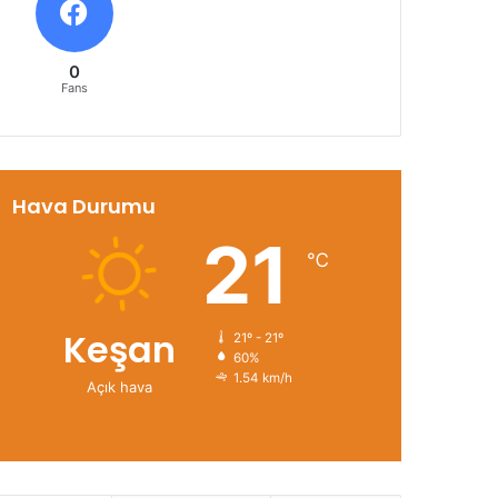
0
Fans
Hava Durumu
21
℃
Keşan
21º - 21º
60%
1.54 km/h
Açık hava