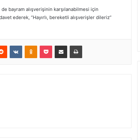
 de bayram alışverişinin karşılanabilmesi için
et ederek, “Hayırlı, bereketli alışverişler dileriz”
erest
Reddit
VKontakte
Odnoklassniki
Pocket
E-Posta ile paylaş
Yazdır