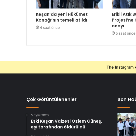
Keşan’da yeni Hükümet
Erikli Atık 
Konağı’nın temeli atıldı
Projesi’ne
onayı
4 saat önce
5 saat önce
The Instagram A
Çok Görüntülenenler
Son Hab
5 Eylül 2020
Eski Keşan Vaizesi Özlem Güneş,
eşi tarafından öldürüldü