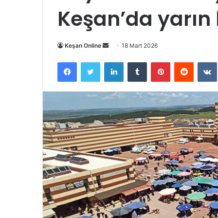
Keşan’da yarın
Bir
Keşan Online
18 Mart 2026
e-
Facebook
Twitter
LinkedIn
Tumblr
Pinterest
Reddit
posta
göndermek