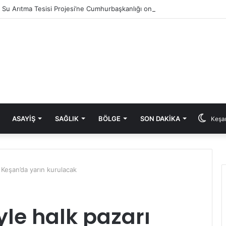
ık Su Arıtma Tesisi Projesi’ne Cumhurbaşkanlığı onayı
ASAYIŞ
SAĞLIK
BÖLGE
SON DAKIKA
Keşan
 Keşan’da yarın kurulacak
le halk pazarı