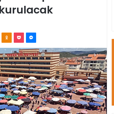
 kurulacak
VKontakte
Odnoklassniki
Pocket
Messenger