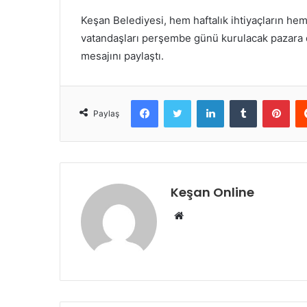
Keşan Belediyesi, hem haftalık ihtiyaçların hem
vatandaşları perşembe günü kurulacak pazara dav
mesajını paylaştı.
Facebook
Twitter
LinkedIn
Tumblr
Pint
Paylaş
Keşan Online
Web
sitesi