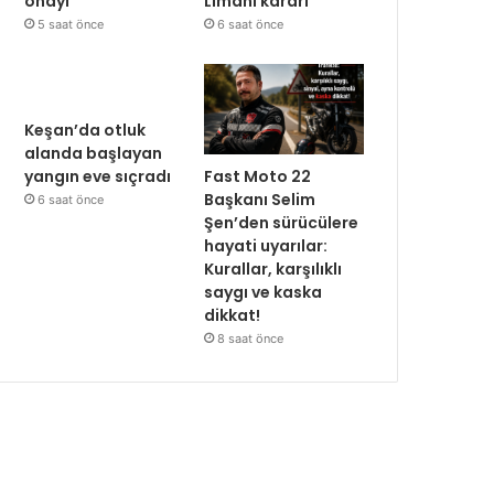
onayı
Limanı kararı
5 saat önce
6 saat önce
Keşan’da otluk
alanda başlayan
Fast Moto 22
yangın eve sıçradı
Başkanı Selim
6 saat önce
Şen’den sürücülere
hayati uyarılar:
Kurallar, karşılıklı
saygı ve kaska
dikkat!
8 saat önce