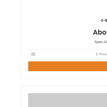
E-
Abo
Spam Gö
E-
Posta
adresinizi
giriniz