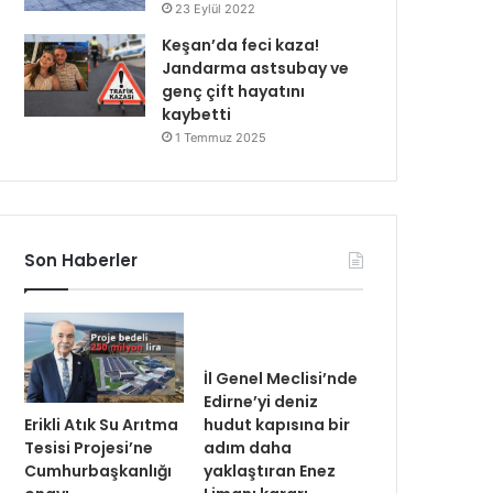
23 Eylül 2022
Keşan’da feci kaza!
Jandarma astsubay ve
genç çift hayatını
kaybetti
1 Temmuz 2025
Son Haberler
İl Genel Meclisi’nde
Edirne’yi deniz
Erikli Atık Su Arıtma
hudut kapısına bir
Tesisi Projesi’ne
adım daha
Cumhurbaşkanlığı
yaklaştıran Enez