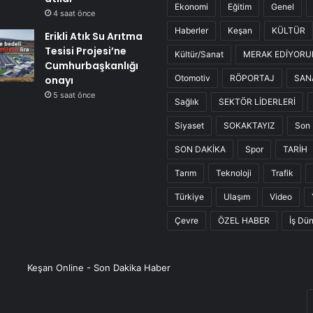
Ekonomi
Eğitim
Genel
4 saat önce
Haberler
Keşan
KÜLTÜR
Erikli Atık Su Arıtma
Tesisi Projesi’ne
Kültür/Sanat
MERAK EDİYOR
Cumhurbaşkanlığı
Otomotiv
RÖPORTAJ
SAN
onayı
5 saat önce
Sağlık
SEKTÖR LİDERLERİ
Siyaset
SOKAKTAYIZ
Son 
SON DAKİKA
Spor
TARİH
Tarım
Teknoloji
Trafik
Türkiye
Ulaşım
Video
Çevre
ÖZEL HABER
İş Dü
Keşan Online - Son Dakika Haber
E
P