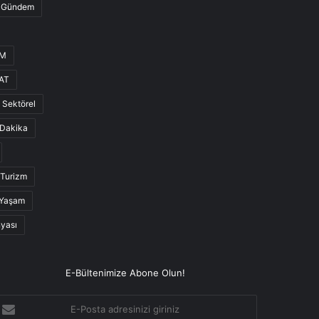
Gündem
UM
AT
Sektörel
Dakika
Turizm
Yaşam
nyası
E-Bültenimize Abone Olun!
-
osta