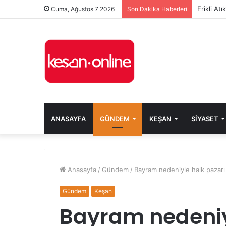
Erikli At
Cuma, Ağustos 7 2026
Son Dakika Haberleri
ANASAYFA
GÜNDEM
KEŞAN
SIYASET
Anasayfa
/
Gündem
/
Bayram nedeniyle halk pazarı
Gündem
Keşan
Bayram nedeniy