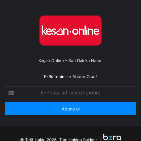
Keşan Online - Son Dakika Haber
E-Bültenimize Abone Olun!
E-
Posta
adresinizi
giriniz
© Telif Hakkı 2026, Tüm Hakları Saklıdır |