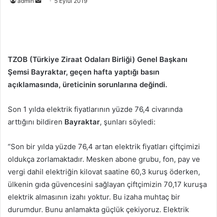
Bir
admin
5 Eylül 2019
e-
posta
göndermek
TZOB (Türkiye Ziraat Odaları Birliği) Genel Başkanı
Şemsi Bayraktar, geçen hafta yaptığı basın
açıklamasında, üreticinin sorunlarına değindi.
Son 1 yılda elektrik fiyatlarının yüzde 76,4 civarında
arttığını bildiren
Bayraktar
, şunları söyledi:
“Son bir yılda yüzde 76,4 artan elektrik fiyatları çiftçimizi
oldukça zorlamaktadır. Mesken abone grubu, fon, pay ve
vergi dahil elektriğin kilovat saatine 60,3 kuruş öderken,
ülkenin gıda güvencesini sağlayan çiftçimizin 70,17 kuruşa
elektrik almasının izahı yoktur. Bu izaha muhtaç bir
durumdur. Bunu anlamakta güçlük çekiyoruz. Elektrik