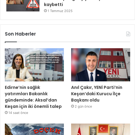
kaybetti
1 Temmuz 2025
Son Haberler
Edirne’nin sağlık
Anıl Çakır, YENİ Parti’nin
yatırımları Bakanlık
Keşan’daki Kurucu İlçe
gündeminde: Aksal’dan
Başkanı oldu
Keşan için iki önemli talep
2 gün önce
14 saat önce