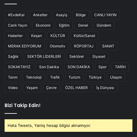
#EvdeKal
Anketler
Asayiş
Bölge
CANLI YAYIN
Canlı Yayın
Ekonomi
Eğitim
Genel
Gündem
Haberler
Keşan
KÜLTÜR
Kültür/Sanat
MERAK EDİYORUM
Otomotiv
RÖPORTAJ
SANAT
Sağlık
SEKTÖR LİDERLERİ
Sektörel
Siyaset
SOKAKTAYIZ
Son Dakika
SON DAKİKA
Spor
TARİH
Tarım
Teknoloji
Trafik
Turizm
Türkiye
Ulaşım
Video
Yaşam
Çevre
ÖZEL HABER
İş Dünyası
Bizi Takip Edin!
Hata Tweets, Yanlış hesap bilgisi alınamıyor.