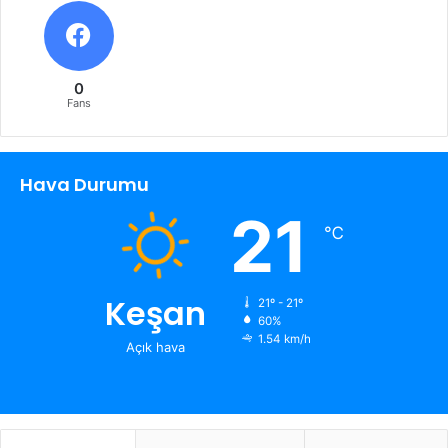
0
Fans
Hava Durumu
21
℃
Keşan
21º - 21º
60%
1.54 km/h
Açık hava