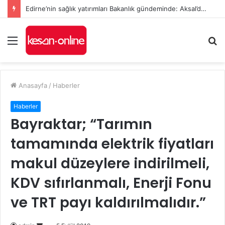
Edirne’nin sağlık yatırımları Bakanlık gündeminde: Aksal’dan Keşan için iki önemli talep
Menü
A
y
...
Anasayfa
/
Haberler
Haberler
Bayraktar; “Tarımın
tamamında elektrik fiyatları
makul düzeylere indirilmeli,
KDV sıfırlanmalı, Enerji Fonu
ve TRT payı kaldırılmalıdır.”