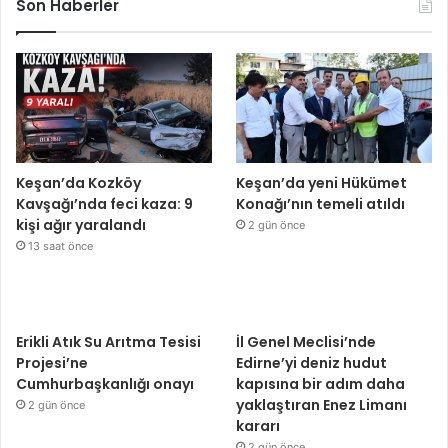
Son Haberler
Keşan’da Kozköy
Keşan’da yeni Hükümet
Kavşağı’nda feci kaza: 9
Konağı’nın temeli atıldı
kişi ağır yaralandı
2 gün önce
13 saat önce
Erikli Atık Su Arıtma Tesisi
İl Genel Meclisi’nde
Projesi’ne
Edirne’yi deniz hudut
Cumhurbaşkanlığı onayı
kapısına bir adım daha
yaklaştıran Enez Limanı
2 gün önce
kararı
2 gün önce