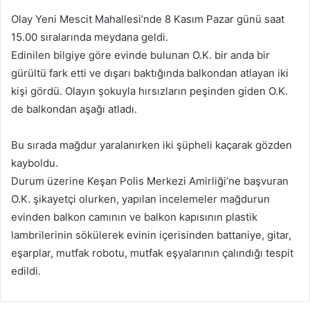
posta
Olay Yeni Mescit Mahallesi’nde 8 Kasım Pazar günü saat
göndermek
15.00 sıralarında meydana geldi.
Edinilen bilgiye göre evinde bulunan O.K. bir anda bir
gürültü fark etti ve dışarı baktığında balkondan atlayan iki
kişi gördü. Olayın şokuyla hırsızların peşinden giden O.K.
de balkondan aşağı atladı.
Bu sırada mağdur yaralanırken iki şüpheli kaçarak gözden
kayboldu.
Durum üzerine Keşan Polis Merkezi Amirliği’ne başvuran
O.K. şikayetçi olurken, yapılan incelemeler mağdurun
evinden balkon camının ve balkon kapısının plastik
lambrilerinin sökülerek evinin içerisinden battaniye, gitar,
eşarplar, mutfak robotu, mutfak eşyalarının çalındığı tespit
edildi.