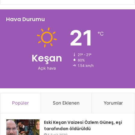
Hava Durumu
21
℃
Keşan
21º - 21º
60%
1.54 km/h
Açık hava
Popüler
Son Eklenen
Yorumlar
Eski Keşan Vaizesi Özlem Güneş, eşi
tarafından öldürüldü
5 Eylül 2020