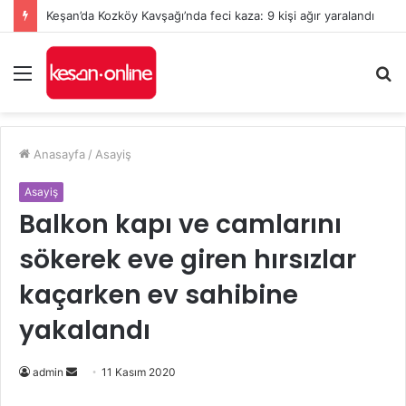
Keşan’da Kozköy Kavşağı’nda feci kaza: 9 kişi ağır yaralandı
Menü
A
y
...
Anasayfa
/
Asayiş
Asayiş
Balkon kapı ve camlarını
sökerek eve giren hırsızlar
kaçarken ev sahibine
yakalandı
Bir
admin
11 Kasım 2020
e-