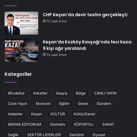
CHP Keşan’da devir teslim gerçekleşti
12 saat önce
Keşan’da Kozköy Kavşağı’nda feci kaza:
9 kişi ağır yaralandı
13 saat önce
Kategoriler
#EvdeKal
Anketler
Asayiş
Bölge
CANLI YAYIN
Canlı Yayın
Ekonomi
Eğitim
Genel
Gündem
Haberler
Keşan
KÜLTÜR
Kültür/Sanat
MERAK EDİYORUM
Otomotiv
RÖPORTAJ
SANAT
Sağlık
SEKTÖR LİDERLERİ
Sektörel
Siyaset