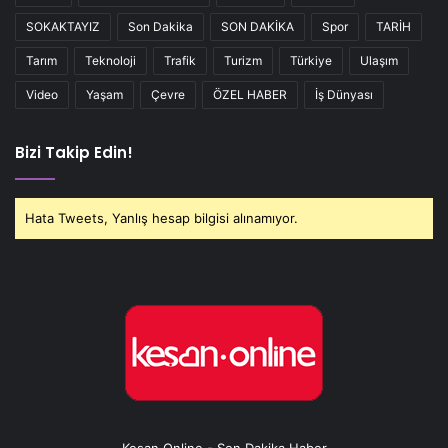
SOKAKTAYIZ
Son Dakika
SON DAKİKA
Spor
TARİH
Tarım
Teknoloji
Trafik
Turizm
Türkiye
Ulaşım
Video
Yaşam
Çevre
ÖZEL HABER
İş Dünyası
Bizi Takip Edin!
Hata Tweets, Yanlış hesap bilgisi alınamıyor.