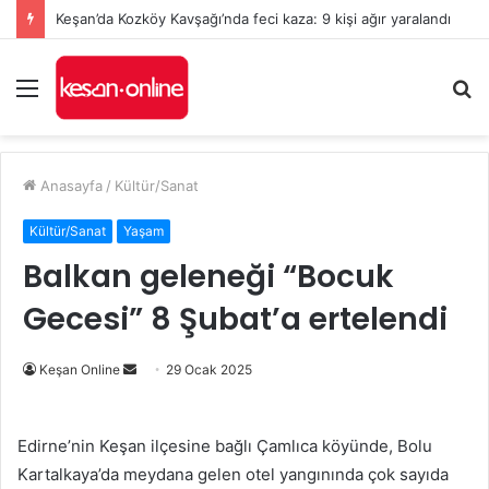
Keşan’da Kozköy Kavşağı’nda feci kaza: 9 kişi ağır yaralandı
Menü
A
y
...
Anasayfa
/
Kültür/Sanat
Kültür/Sanat
Yaşam
Balkan geleneği “Bocuk
Gecesi” 8 Şubat’a ertelendi
Bir
Keşan Online
29 Ocak 2025
e-
posta
Edirne’nin Keşan ilçesine bağlı Çamlıca köyünde, Bolu
göndermek
Kartalkaya’da meydana gelen otel yangınında çok sayıda