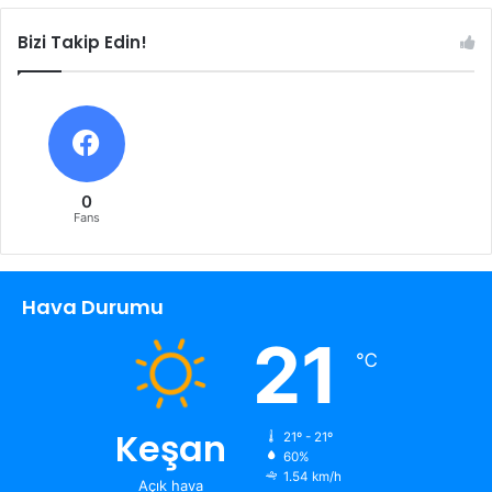
Bizi Takip Edin!
0
Fans
Hava Durumu
21
℃
Keşan
21º - 21º
60%
1.54 km/h
Açık hava