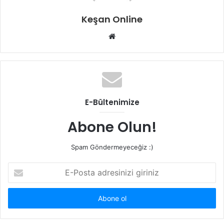
Keşan Online
Web
sitesi
E-Bültenimize
Abone Olun!
Spam Göndermeyeceğiz :)
E-
Posta
adresinizi
giriniz