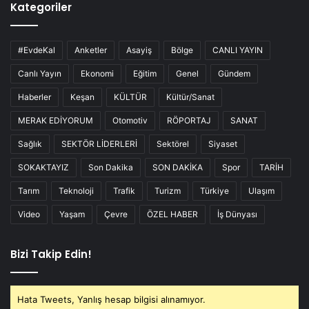
Kategoriler
#EvdeKal
Anketler
Asayiş
Bölge
CANLI YAYIN
Canlı Yayın
Ekonomi
Eğitim
Genel
Gündem
Haberler
Keşan
KÜLTÜR
Kültür/Sanat
MERAK EDİYORUM
Otomotiv
RÖPORTAJ
SANAT
Sağlık
SEKTÖR LİDERLERİ
Sektörel
Siyaset
SOKAKTAYIZ
Son Dakika
SON DAKİKA
Spor
TARİH
Tarım
Teknoloji
Trafik
Turizm
Türkiye
Ulaşım
Video
Yaşam
Çevre
ÖZEL HABER
İş Dünyası
Bizi Takip Edin!
Hata Tweets, Yanlış hesap bilgisi alınamıyor.