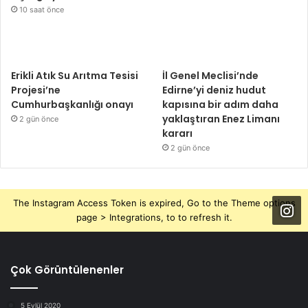
10 saat önce
Erikli Atık Su Arıtma Tesisi
İl Genel Meclisi’nde
Projesi’ne
Edirne’yi deniz hudut
Cumhurbaşkanlığı onayı
kapısına bir adım daha
yaklaştıran Enez Limanı
2 gün önce
kararı
2 gün önce
The Instagram Access Token is expired, Go to the Theme options
page > Integrations, to to refresh it.
Çok Görüntülenenler
5 Eylül 2020