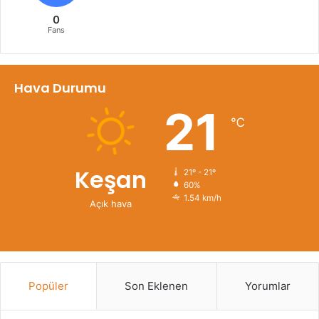
0
Fans
Hava Durumu
21
℃
Keşan
21º - 21º
60%
1.54 km/h
Açık hava
Popüler
Son Eklenen
Yorumlar