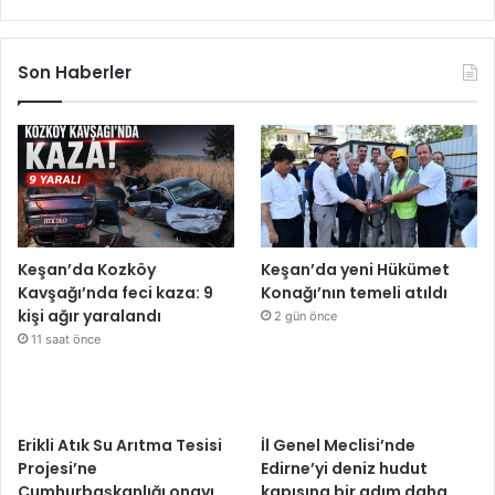
Son Haberler
Keşan’da Kozköy
Keşan’da yeni Hükümet
Kavşağı’nda feci kaza: 9
Konağı’nın temeli atıldı
kişi ağır yaralandı
2 gün önce
11 saat önce
Erikli Atık Su Arıtma Tesisi
İl Genel Meclisi’nde
Projesi’ne
Edirne’yi deniz hudut
Cumhurbaşkanlığı onayı
kapısına bir adım daha