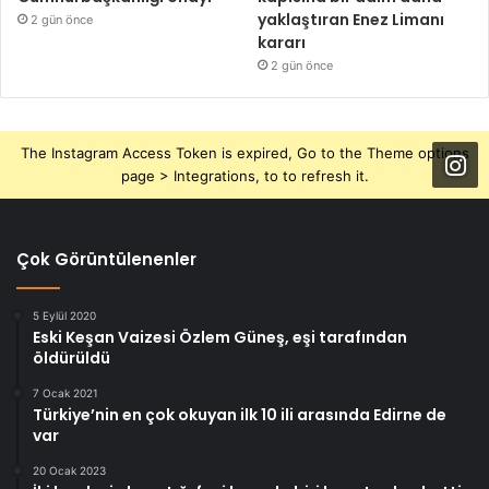
yaklaştıran Enez Limanı
2 gün önce
kararı
2 gün önce
The Instagram Access Token is expired, Go to the Theme options
page > Integrations, to to refresh it.
Çok Görüntülenenler
5 Eylül 2020
Eski Keşan Vaizesi Özlem Güneş, eşi tarafından
öldürüldü
7 Ocak 2021
Türkiye’nin en çok okuyan ilk 10 ili arasında Edirne de
var
20 Ocak 2023