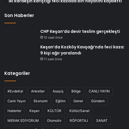
İki kardeşin karıştığı feci kazada biri hayatını kaybetti
Son Haberler
CHP Keşan’da devir teslim gerçekleşti
10 saat önce
Keşan’da Kozköy Kavşağı’nda feci kaza:
9 kişi ağır yaralandı
11 saat önce
Kategoriler
#EvdeKal
Anketler
Asayiş
Bölge
CANLI YAYIN
Canlı Yayın
Ekonomi
Eğitim
Genel
Gündem
Haberler
Keşan
KÜLTÜR
Kültür/Sanat
MERAK EDİYORUM
Otomotiv
RÖPORTAJ
SANAT