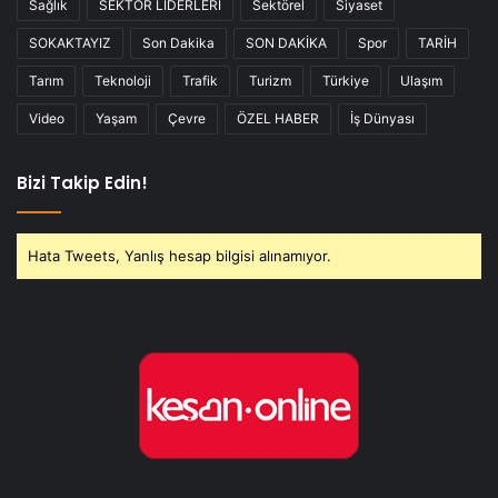
Sağlık
SEKTÖR LİDERLERİ
Sektörel
Siyaset
SOKAKTAYIZ
Son Dakika
SON DAKİKA
Spor
TARİH
Tarım
Teknoloji
Trafik
Turizm
Türkiye
Ulaşım
Video
Yaşam
Çevre
ÖZEL HABER
İş Dünyası
Bizi Takip Edin!
Hata Tweets, Yanlış hesap bilgisi alınamıyor.