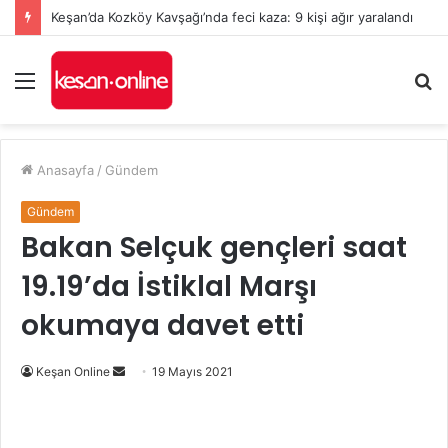
Keşan’da Kozköy Kavşağı’nda feci kaza: 9 kişi ağır yaralandı
Menü
A
y
...
Anasayfa
/
Gündem
Gündem
Bakan Selçuk gençleri saat
19.19’da İstiklal Marşı
okumaya davet etti
Bir
Keşan Online
19 Mayıs 2021
e-
posta
göndermek