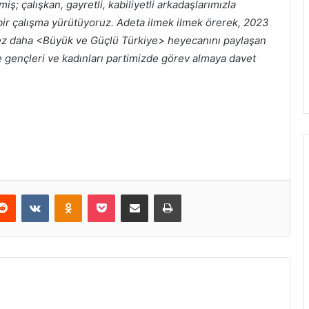
iş; çalışkan, gayretli, kabiliyetli arkadaşlarımızla
 bir çalışma yürütüyoruz. Adeta ilmek ilmek örerek, 2023
 kez daha <Büyük ve Güçlü Türkiye> heyecanını paylaşan
e gençleri ve kadınları partimizde görev almaya davet
erest
Reddit
VKontakte
Odnoklassniki
Pocket
E-Posta ile paylaş
Yazdır