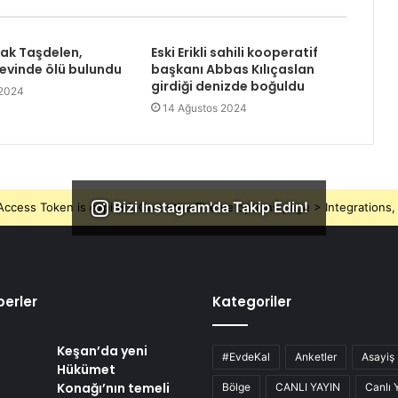
rak Taşdelen,
Eski Erikli sahili kooperatif
 evinde ölü bulundu
başkanı Abbas Kılıçaslan
girdiği denizde boğuldu
 2024
14 Ağustos 2024
Bizi Instagram'da Takip Edin!
ccess Token is expired, Go to the Theme options page > Integrations, t
erler
Kategoriler
Keşan’da yeni
#EvdeKal
Anketler
Asayiş
Hükümet
Konağı’nın temeli
Bölge
CANLI YAYIN
Canlı 