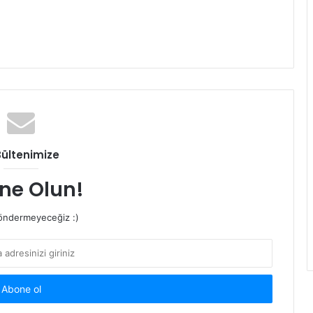
Bültenimize
ne Olun!
ndermeyeceğiz :)