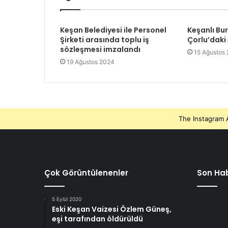
Keşan Belediyesi ile Personel
Keşanlı Bu
Şirketi arasında toplu iş
Çorlu’daki
sözleşmesi imzalandı
15 Ağustos
19 Ağustos 2024
The Instagram A
Çok Görüntülenenler
Son Hab
5 Eylül 2020
Eski Keşan Vaizesi Özlem Güneş,
eşi tarafından öldürüldü