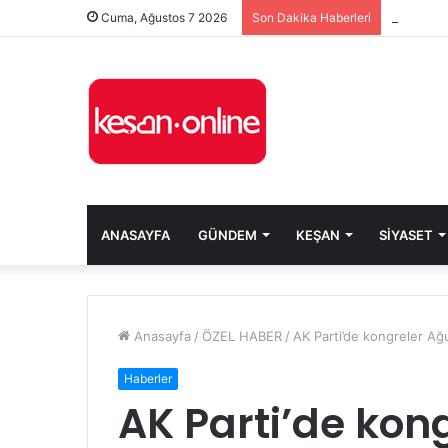
Cuma, Ağustos 7 2026
Son Dakika Haberleri
ANASAYFA
GÜNDEM
KEŞAN
SIYASET
Anasayfa
/
ÖZEL HABER
/
AK Parti’de kongreler A
Haberler
AK Parti’de kon