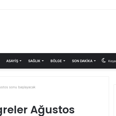
ASAYIŞ
SAĞLIK
BÖLGE
SON DAKIKA
Keşan
ğustos sonu başlayacak
greler Ağustos