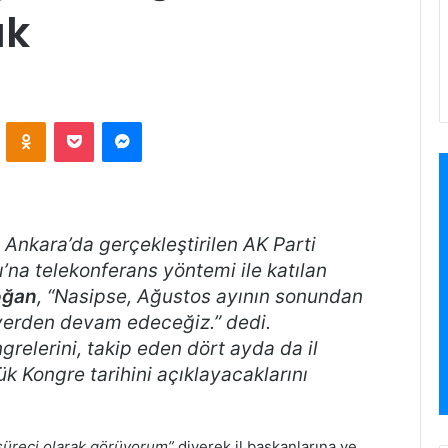
ak
VKontakte
Odnoklassniki
Pocket
Messenger
kara’da gerçekleştirilen AK Parti
sı’na telekonferans yöntemi ile katılan
oğan
,
“Nasipse, Ağustos ayının sonundan
z yerden devam edeceğiz.”
dedi.
grelerini, takip eden dört ayda da il
ük Kongre tarihini açıklayacaklarını
süreci olarak görüyorum”
diyerek il başkanlarına ve