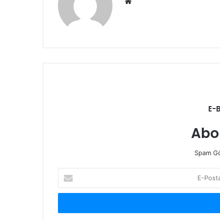
Web
sitesi
E-
Abo
Spam Gö
E-
Posta
adresinizi
giriniz