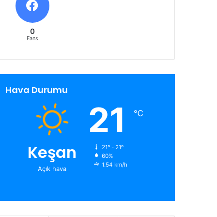
0
Fans
Hava Durumu
21
℃
Keşan
21º - 21º
60%
1.54 km/h
Açık hava