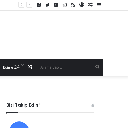
Facebook
Twitter
YouTube
Instagram
RSS
Kayıt
Rastgele
Kenar
İl Genel Meclisi’nde Edirne’yi deniz hudut kapısına bir adım daha yaklaştıran Enez Limanı kararı
Ol
Makale
Bölmesi
℃
24
Rastgele
Arama
, Edirne
Makale
yap
...
Bizi Takip Edin!