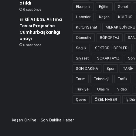
atıldı
Ekonomi
Eğitim
Genel
6 saat önce
Haberler
Keşan
KÜLTÜR
Erikli Atık Su Arıtma
Tesisi Projesi’ne
Kültür/Sanat
MERAK EDİYOR
Cumhurbaşkanlığı
Otomotiv
RÖPORTAJ
SAN
onayı
6 saat önce
Sağlık
SEKTÖR LİDERLERİ
Siyaset
SOKAKTAYIZ
Son 
SON DAKİKA
Spor
TARİH
Tarım
Teknoloji
Trafik
Türkiye
Ulaşım
Video
Çevre
ÖZEL HABER
İş Dü
Keşan Online - Son Dakika Haber
E