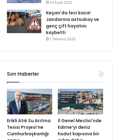
23 Eylül 2022
Keşan’da feci kaza!
Jandarma astsubay ve
genç çift hayatını
kaybetti
1 Temmuz 2025
Son Haberler
Erikli Atık Su Arıtma
İl Genel Meclisi’nde
Tesisi Projesi’ne
Edirne’yi deniz
Cumhurbaşkanlığı
hudut kapısına bir