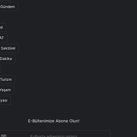
Gündem
UM
AT
Sektörel
Dakika
Turizm
Yaşam
nyası
E-Bültenimize Abone Olun!
-