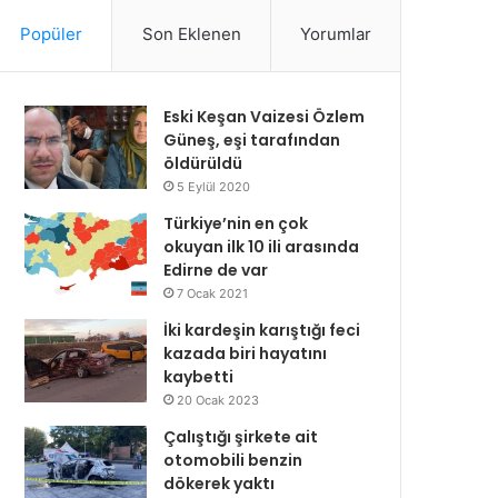
Popüler
Son Eklenen
Yorumlar
Eski Keşan Vaizesi Özlem
Güneş, eşi tarafından
öldürüldü
5 Eylül 2020
Türkiye’nin en çok
okuyan ilk 10 ili arasında
Edirne de var
7 Ocak 2021
İki kardeşin karıştığı feci
kazada biri hayatını
kaybetti
20 Ocak 2023
Çalıştığı şirkete ait
otomobili benzin
dökerek yaktı