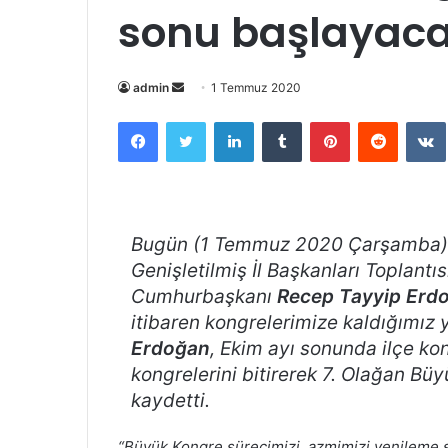
sonu başlayac
Bir
admin
1 Temmuz 2020
e-
Facebook
Twitter
LinkedIn
Tumblr
Pinterest
Reddit
posta
göndermek
Bugün (1 Temmuz 2020 Çarşamba) An
Genişletilmiş İl Başkanları Toplantı
Cumhurbaşkanı
Recep Tayyip Erd
itibaren kongrelerimize kaldığımı
Erdoğan
, Ekim ayı sonunda ilçe kon
kongrelerini bitirerek 7. Olağan Büy
kaydetti.
“Büyük Kongre sürecimizi, azmimizi yenileme 