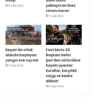
onayı
adım daha
yaklaştıran Enez
6 saat önce
Limanı kararı
7 saat önce
Keşan’da otluk
Fast Moto 22
alanda başlayan
Başkanı Selim
yangın eve sıçradı
Şen’den sürücülere
hayati uyarılar:
7 saat önce
Kurallar, karşılıklı
saygı ve kaska
dikkat!
9 saat önce