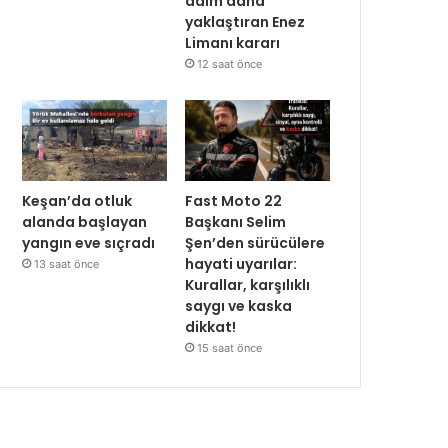
adım daha
yaklaştıran Enez
Limanı kararı
12 saat önce
Keşan’da otluk
Fast Moto 22
alanda başlayan
Başkanı Selim
yangın eve sıçradı
Şen’den sürücülere
hayati uyarılar:
13 saat önce
Kurallar, karşılıklı
saygı ve kaska
dikkat!
15 saat önce