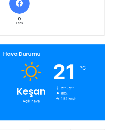
0
Fans
Hava Durumu
21
℃
Keşan
21º - 21º
60%
1.54 km/h
Açık hava