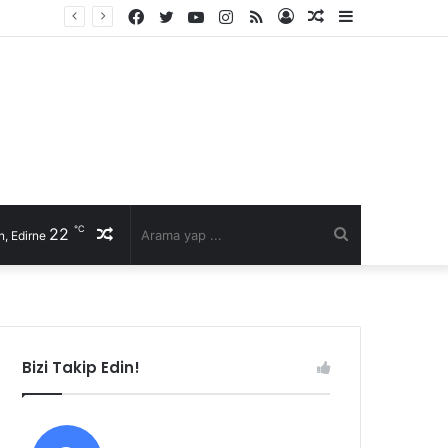
Facebook
Twitter
YouTube
Instagram
RSS
Kayıt
Rastgele
Kenar
Ol
Makale
Bölmesi
℃
22
Rastgele
Arama
, Edirne
Makale
yap
...
Bizi Takip Edin!