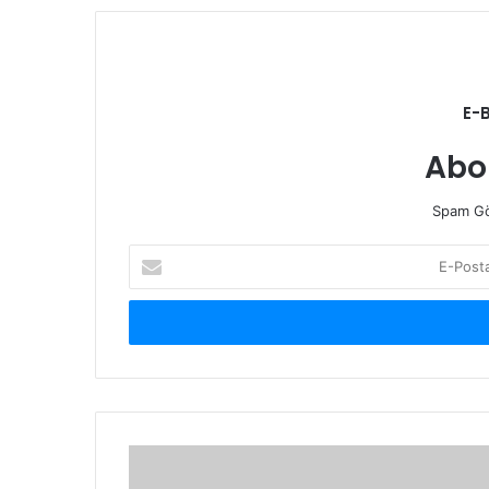
E-
Abo
Spam Gö
E-
Posta
adresinizi
giriniz