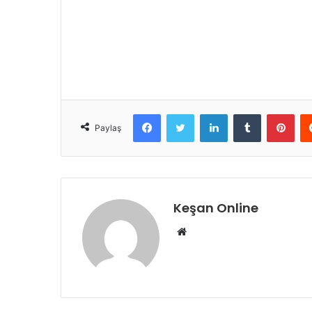
Facebook
Twitter
LinkedIn
Tumblr
Pint
Paylaş
Keşan Online
Web
sitesi