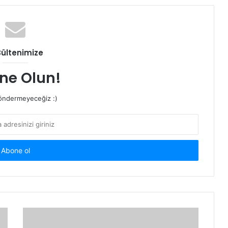
Bültenimize
ne Olun!
ndermeyeceğiz :)