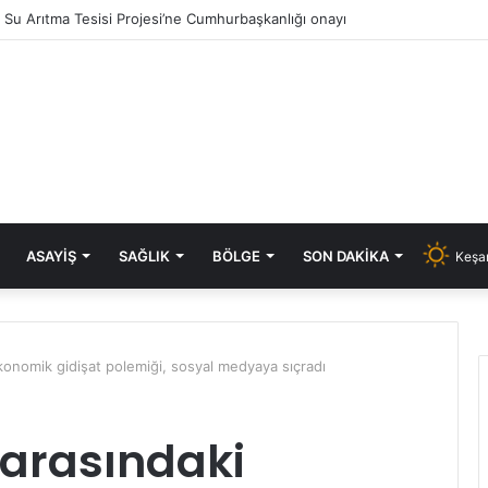
ık Su Arıtma Tesisi Projesi’ne Cumhurbaşkanlığı onayı
ASAYIŞ
SAĞLIK
BÖLGE
SON DAKIKA
Keşan
konomik gidişat polemiği, sosyal medyaya sıçradı
 arasındaki