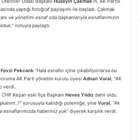
 Otelciler Odası Başkanı
Hüseyin Çakmak
‘ın, AK Partili
rasında yaptığı fotoğraf paylaşımı ile başladı. Çakmak
nı ve yönetimi esnaf oda başkanlarıyla esnaflarımızın
olduk.”
notuyla paylaştı.
ı
Fevzi Pekcanlı
“Hala esnafın içine çıkabiliyorlarsa bu
yoruma AK Parti yönetim kurulu üyesi
Adnan Vural
,
“AK
 verdi.
a, CHP Keşan eski İlçe Başkanı
Heves Yıldız
dahil oldu.
şkanım..?”
sorusuyla katıldığı polemiğe, yine
Vural
,
“Ak
da esnaflarımızda haberiniz yok”
diyerek karşılık verdi.