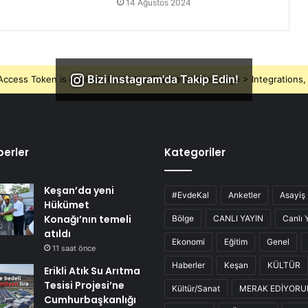
14 Ağustos 2024
Bizi Instagram'da Takip Edin!
ccess Token is expired, Go to the Theme options page > Integrations, t
erler
Kategoriler
Keşan’da yeni
#EvdeKal
Anketler
Asayiş
Hükümet
Konağı’nın temeli
Bölge
CANLI YAYIN
Canlı 
atıldı
Ekonomi
Eğitim
Genel
11 saat önce
Haberler
Keşan
KÜLTÜR
Erikli Atık Su Arıtma
Tesisi Projesi’ne
Kültür/Sanat
MERAK EDİYOR
Cumhurbaşkanlığı