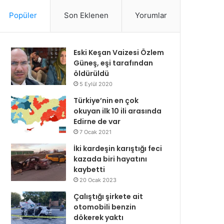
Popüler
Son Eklenen
Yorumlar
Eski Keşan Vaizesi Özlem
Güneş, eşi tarafından
öldürüldü
5 Eylül 2020
Türkiye’nin en çok
okuyan ilk 10 ili arasında
Edirne de var
7 Ocak 2021
İki kardeşin karıştığı feci
kazada biri hayatını
kaybetti
20 Ocak 2023
Çalıştığı şirkete ait
otomobili benzin
dökerek yaktı