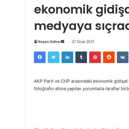
ekonomik gidişa
medyaya sıçra
Bir
Keşan Online
27 Ocak 2021
e-
Facebook
Twitter
LinkedIn
Tumblr
Pinterest
Reddit
posta
göndermek
AKP Parti ve CHP arasındaki ekonomik gidişat p
fotoğrafın altına yapılan yorumlarla taraflar birb