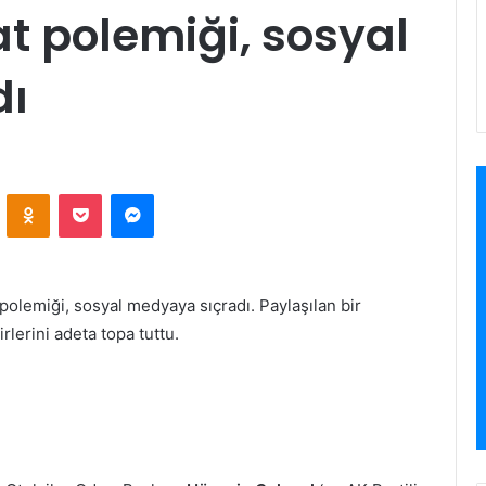
t polemiği, sosyal
dı
VKontakte
Odnoklassniki
Pocket
Messenger
olemiği, sosyal medyaya sıçradı. Paylaşılan bir
irlerini adeta topa tuttu.