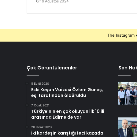
19 Ağustos 2024
The Instagram A
Çok Görüntülenenler
Son Hab
5 Eylül 2020
Eski Keşan Vaizesi Özlem Güneş,
eşi tarafından öldürüldü
7 Ocak 2021
Türkiye’nin en çok okuyan ilk 10 ili
arasında Edirne de var
20 Ocak 2023
İki kardeşin karıştığı feci kazada