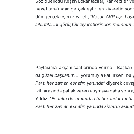
Söz düellosu Keşan Lokantacılar, Kahveciler ve
heyet tarafından gerçekleştirilen ziyaretin son
dün gerçekleşen ziyareti,
“Keşan AKP ilçe başka
sıkıntılarını görüştük ziyaretlerinden memnun 
Paylaşıma, akşam saatlerinde Edirne İl Başkan
da güzel başkanım…”
yorumuyla katılırken, bu 
Parti her zaman esnafın yanında”
diyerek cevap
İkili arasında patlak veren atışmaya daha sonr
Yıldız
,
“Esnafın durumundan haberdarlar mı ba
Parti her zaman esnafın yanında sizlerin aslın