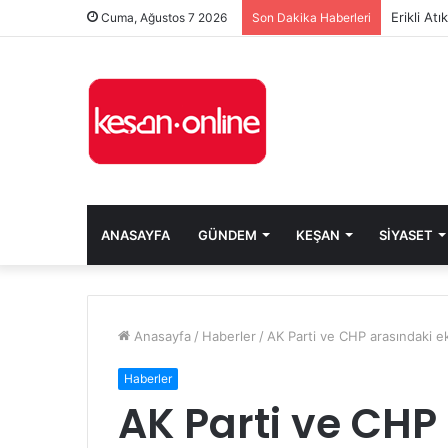
Erikli At
Cuma, Ağustos 7 2026
Son Dakika Haberleri
ANASAYFA
GÜNDEM
KEŞAN
SIYASET
Anasayfa
/
Haberler
/
AK Parti ve CHP arasındaki e
Haberler
AK Parti ve CHP