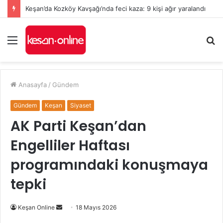
Keşan’da Kozköy Kavşağı’nda feci kaza: 9 kişi ağır yaralandı
Menü
A
y
...
Anasayfa
/
Gündem
Gündem
Keşan
Siyaset
AK Parti Keşan’dan
Engelliler Haftası
programındaki konuşmaya
tepki
Bir
Keşan Online
18 Mayıs 2026
e-