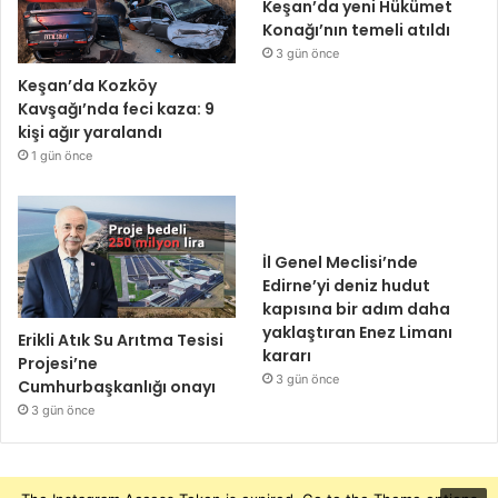
Keşan’da yeni Hükümet
Konağı’nın temeli atıldı
3 gün önce
Keşan’da Kozköy
Kavşağı’nda feci kaza: 9
kişi ağır yaralandı
1 gün önce
İl Genel Meclisi’nde
Edirne’yi deniz hudut
kapısına bir adım daha
yaklaştıran Enez Limanı
Erikli Atık Su Arıtma Tesisi
kararı
Projesi’ne
3 gün önce
Cumhurbaşkanlığı onayı
3 gün önce