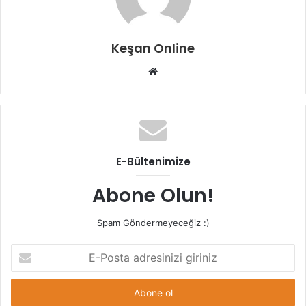
Keşan Online
Web
sitesi
E-Bültenimize
Abone Olun!
Spam Göndermeyeceğiz :)
E-
Posta
adresinizi
giriniz