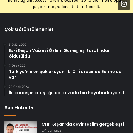
The Instagram Access Token is expired, Go to the Theme options
page > Integrations, to to refresh it.
Çok Görüntülenenler
5 Eylül 2020
Eski Keşan Vaizesi Özlem Güneş, eşi tarafından
öldürüldü
7 Ocak 2021
Türkiye’nin en çok okuyan ilk 10 ili arasında Edirne de
var
20 Ocak 2023
İki kardeşin karıştığı feci kazada biri hayatını kaybetti
Son Haberler
CHP Keşan’da devir teslim gerçekleşti
1 gün önce