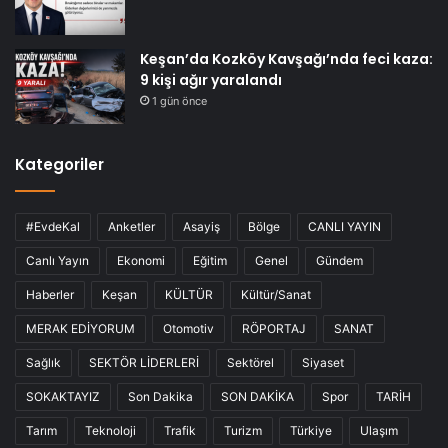
Keşan’da Kozköy Kavşağı’nda feci kaza:
9 kişi ağır yaralandı
1 gün önce
Kategoriler
#EvdeKal
Anketler
Asayiş
Bölge
CANLI YAYIN
Canlı Yayın
Ekonomi
Eğitim
Genel
Gündem
Haberler
Keşan
KÜLTÜR
Kültür/Sanat
MERAK EDİYORUM
Otomotiv
RÖPORTAJ
SANAT
Sağlık
SEKTÖR LİDERLERİ
Sektörel
Siyaset
SOKAKTAYIZ
Son Dakika
SON DAKİKA
Spor
TARİH
Tarım
Teknoloji
Trafik
Turizm
Türkiye
Ulaşım