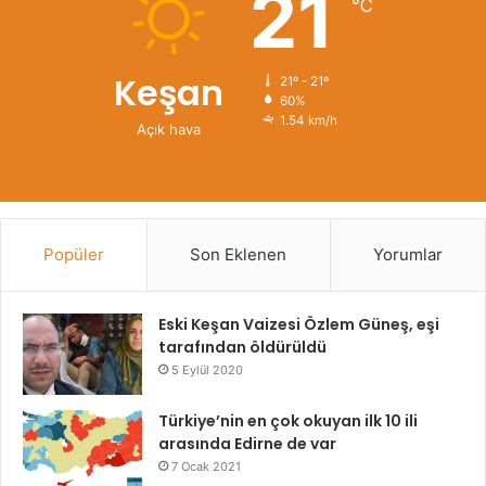
21
℃
Keşan
21º - 21º
60%
1.54 km/h
Açık hava
Popüler
Son Eklenen
Yorumlar
Eski Keşan Vaizesi Özlem Güneş, eşi
tarafından öldürüldü
5 Eylül 2020
Türkiye’nin en çok okuyan ilk 10 ili
arasında Edirne de var
7 Ocak 2021