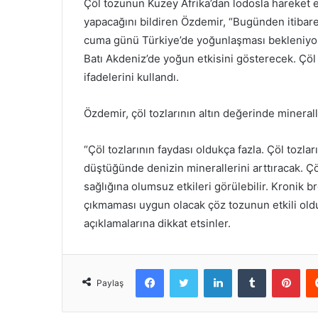
Çöl tozunun Kuzey Afrika’dan lodosla hareket e
yapacağını bildiren Özdemir, “Bugünden itibar
cuma günü Türkiye’de yoğunlaşması bekleniyor.
Batı Akdeniz’de yoğun etkisini gösterecek. Çöl
ifadelerini kullandı.
Özdemir, çöl tozlarının altın değerinde minerall
“Çöl tozlarının faydası oldukça fazla. Çöl tozl
düştüğünde denizin minerallerini arttıracak. Çö
sağlığına olumsuz etkileri görülebilir. Kronik bro
çıkmaması uygun olacak çöz tozunun etkili old
açıklamalarına dikkat etsinler.
Facebook
Twitter
LinkedIn
Tumblr
Pint
Paylaş