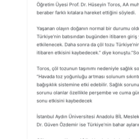
Öğretim Üyesi Prof. Dr. Hüseyin Toros, AA muha
beraber farklı kıtalara hareket ettiğini söyledi.
Yaşanan olayın doğanın normal bir durumu oldu
Türkiye’nin batısından bugünden itibaren giri
etkilenecek. Daha sonra da çöl tozu Türkiye’
itibaren etkisini kaybedecek.” diye konuştu.”So
Toros, çöl tozunun taşınımı nedeniyle sağlık so
“Havada toz yoğunluğu artması solunum sıkıntıs
bağışıklık sistemine etki edebilir. Sağlık sorunu
sorunu olanlar özellikle perşembe ve cuma günü
sonu etkisini kaybedecek
İstanbul Aydın Üniversitesi Anadolu BİL Mesl
Dr. Güven Özdemir ise Türkiye’nin bahar aylarınd