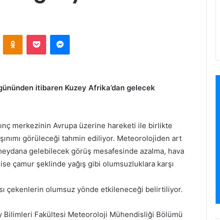
VKontakte
Odnoklassniki
Pocket
Messenger
 gününden itibaren Kuzey Afrika’dan gelecek
nç merkezinin Avrupa üzerine hareketi ile birlikte
şınımı görüleceği tahmin ediliyor. Meteorolojiden art
e meydana gelebilecek görüş mesafesinde azalma, hava
 ise çamur şeklinde yağış gibi olumsuzluklara karşı
ısı çekenlerin olumsuz yönde etkileneceği belirtiliyor.
y Bilimleri Fakültesi Meteoroloji Mühendisliği Bölümü