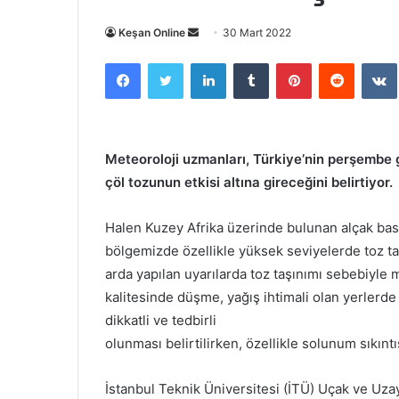
Bir
Keşan Online
30 Mart 2022
e-
Facebook
Twitter
LinkedIn
Tumblr
Pinterest
Reddit
posta
göndermek
Meteoroloji uzmanları, Türkiye’nin perşembe
çöl tozunun etkisi altına gireceğini belirtiyor.
Halen Kuzey Afrika üzerinde bulunan alçak bası
bölgemizde özellikle yüksek seviyelerde toz ta
arda yapılan uyarılarda toz taşınımı sebebiyl
kalitesinde düşme, yağış ihtimali olan yerlerde
dikkatli ve tedbirli
olunması belirtilirken, özellikle solunum sıkınt
İstanbul Teknik Üniversitesi (İTÜ) Uçak ve Uza