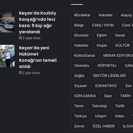
Keşan’da Kozköy
#EvdeKal
Anketler
Asayiş
Kavşağı’nda feci
kaza: 9 kişi ağır
Bölge
CANLI YAYIN
Canlı 
yaralandı
Ekonomi
Eğitim
Genel
2 saat önce
Haberler
Keşan
KÜLTÜR
Keşan’da yeni
Hükümet
Kültür/Sanat
MERAK EDİYOR
Konağı’nın temeli
Otomotiv
RÖPORTAJ
SAN
atıldı
2 gün önce
Sağlık
SEKTÖR LİDERLERİ
Siyaset
SOKAKTAYIZ
Son 
SON DAKİKA
Spor
TARİH
Tarım
Teknoloji
Trafik
Türkiye
Ulaşım
Video
Çevre
ÖZEL HABER
İş Dü