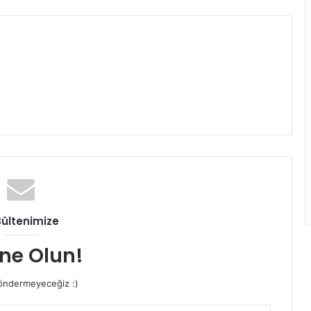
Bültenimize
ne Olun!
ndermeyeceğiz :)