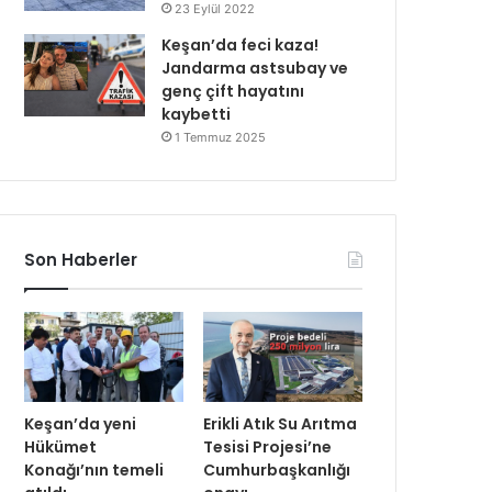
23 Eylül 2022
Keşan’da feci kaza!
Jandarma astsubay ve
genç çift hayatını
kaybetti
1 Temmuz 2025
Son Haberler
Keşan’da yeni
Erikli Atık Su Arıtma
Hükümet
Tesisi Projesi’ne
Konağı’nın temeli
Cumhurbaşkanlığı