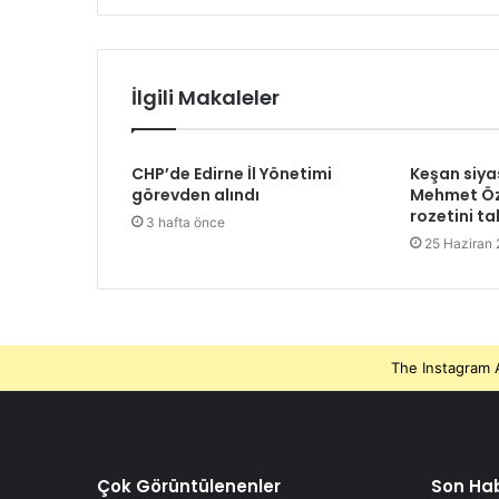
İlgili Makaleler
CHP’de Edirne İl Yönetimi
Keşan siya
görevden alındı
Mehmet Öz
rozetini ta
3 hafta önce
25 Haziran
The Instagram A
Çok Görüntülenenler
Son Hab