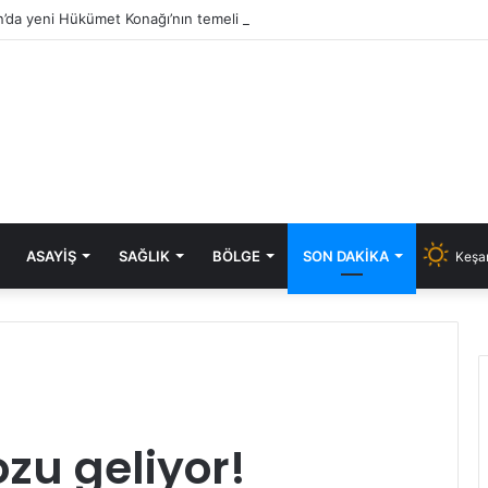
’da yeni Hükümet Konağı’nın temeli atıldı
ASAYIŞ
SAĞLIK
BÖLGE
SON DAKIKA
Keşan
ozu geliyor!