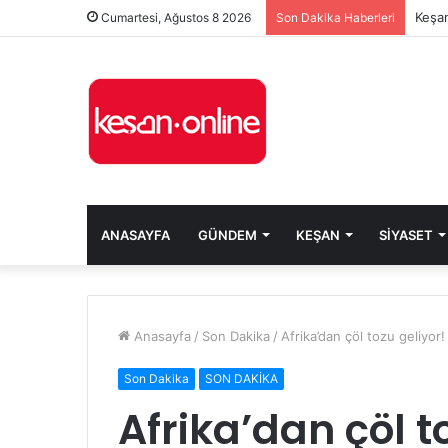
Keşan
Cumartesi, Ağustos 8 2026
Son Dakika Haberleri
ANASAYFA
GÜNDEM
KEŞAN
SIYASET
Anasayfa
/
Son Dakika
/
Afrika’dan çöl tozu geliyor!
Son Dakika
SON DAKİKA
Afrika’dan çöl t