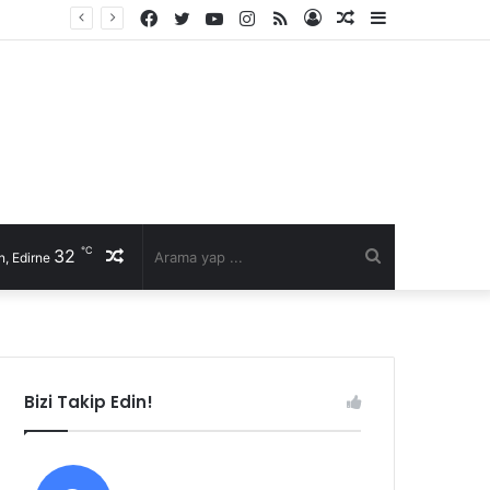
Facebook
Twitter
YouTube
Instagram
RSS
Kayıt
Rastgele
Kenar
Ol
Makale
Bölmesi
℃
32
Rastgele
Arama
, Edirne
Makale
yap
...
Bizi Takip Edin!