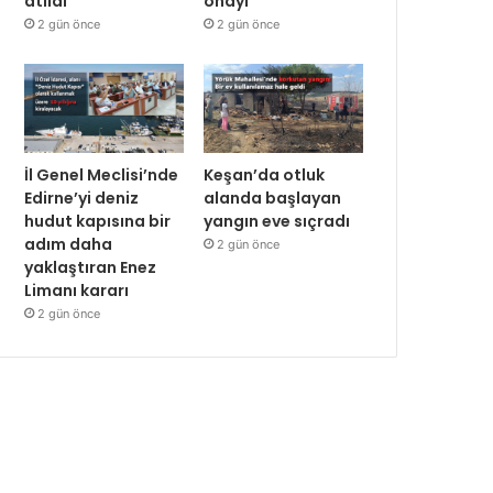
atıldı
onayı
2 gün önce
2 gün önce
İl Genel Meclisi’nde
Keşan’da otluk
Edirne’yi deniz
alanda başlayan
hudut kapısına bir
yangın eve sıçradı
adım daha
2 gün önce
yaklaştıran Enez
Limanı kararı
2 gün önce