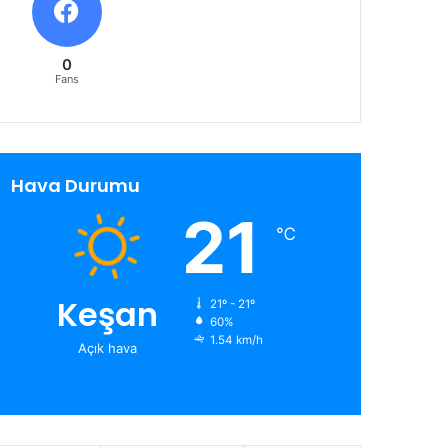
0
Fans
Hava Durumu
21
℃
Keşan
21º - 21º
60%
1.54 km/h
Açık hava