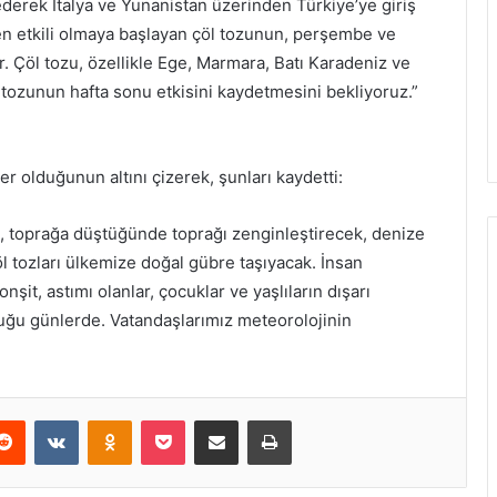
derek İtalya ve Yunanistan üzerinden Türkiye’ye giriş
en etkili olmaya başlayan çöl tozunun, perşembe ve
 Çöl tozu, özellikle Ege, Marmara, Batı Karadeniz ve
 tozunun hafta sonu etkisini kaydetmesini bekliyoruz.”
er olduğunun altını çizerek, şunları kaydetti:
arı, toprağa düştüğünde toprağı zenginleştirecek, denize
l tozları ülkemize doğal gübre taşıyacak. İnsan
nşit, astımı olanlar, çocuklar ve yaşlıların dışarı
uğu günlerde. Vatandaşlarımız meteorolojinin
erest
Reddit
VKontakte
Odnoklassniki
Pocket
E-Posta ile paylaş
Yazdır