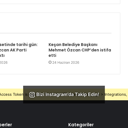
setinde tarihi gün:
Keşan Belediye Başkanı
can AK Parti
Mehmet Özcan CHP’den istifa
ktı
etti
 2026
24 Haziran 2026
Bizi Instagram'da Takip Edin!
ccess Token is expired, Go to the Theme options page > Integrations, t
erler
Kategoriler