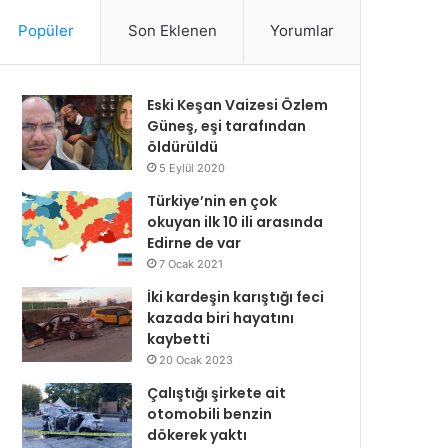
Popüler
Son Eklenen
Yorumlar
Eski Keşan Vaizesi Özlem
Güneş, eşi tarafından
öldürüldü
5 Eylül 2020
Türkiye’nin en çok
okuyan ilk 10 ili arasında
Edirne de var
7 Ocak 2021
İki kardeşin karıştığı feci
kazada biri hayatını
kaybetti
20 Ocak 2023
Çalıştığı şirkete ait
otomobili benzin
dökerek yaktı