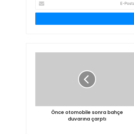
E-
Posta
adresinizi
giriniz
Önce otomobile sonra bahçe
duvarına çarptı