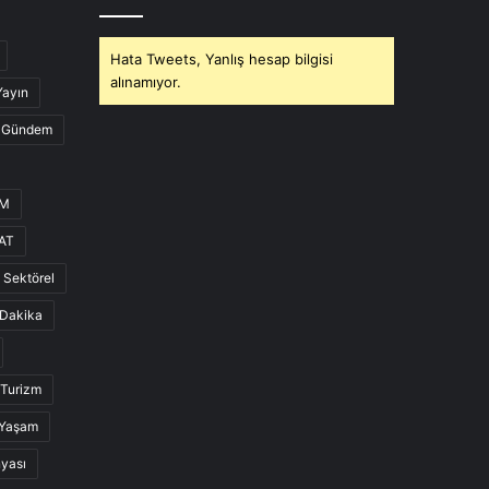
Hata Tweets, Yanlış hesap bilgisi
alınamıyor.
Yayın
Gündem
UM
AT
Sektörel
Dakika
Turizm
Yaşam
nyası