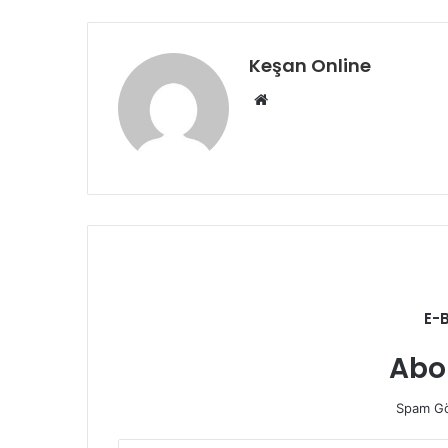
Keşan Online
Web
sitesi
E-
Abo
Spam Gö