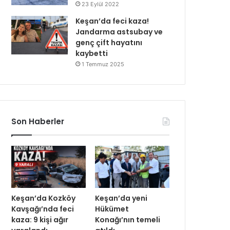
23 Eylül 2022
Keşan’da feci kaza!
Jandarma astsubay ve
genç çift hayatını
kaybetti
1 Temmuz 2025
Son Haberler
Keşan’da Kozköy
Keşan’da yeni
Kavşağı’nda feci
Hükümet
kaza: 9 kişi ağır
Konağı’nın temeli