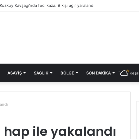
Kozköy Kavşağı’nda feci kaza: 9 kişi ağır yaralandı
ASAYIŞ
SAĞLIK
BÖLGE
SON DAKIKA
Keşan
landı
 hap ile yakalandı