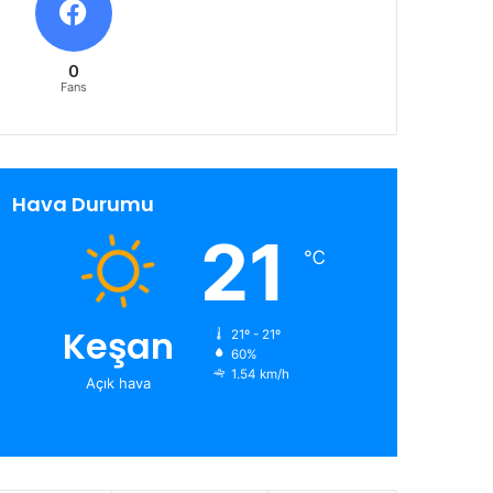
0
Fans
Hava Durumu
21
℃
Keşan
21º - 21º
60%
1.54 km/h
Açık hava