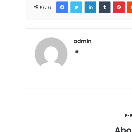
Facebook
Twitter
LinkedIn
Tumblr
Pint
Paylaş
admin
Web
sitesi
E-
Abo