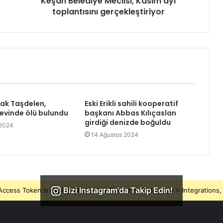
Keşan Belediye Meclisi, Kasım ayı
toplantısını gerçekleştiriyor
rak Taşdelen,
Eski Erikli sahili kooperatif
 evinde ölü bulundu
başkanı Abbas Kılıçaslan
girdiği denizde boğuldu
 2024
14 Ağustos 2024
Bizi Instagram'da Takip Edin!
ccess Token is expired, Go to the Theme options page > Integrations, t