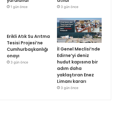
yaralandı
atıldı
1 gün önce
3 gün önce
Erikli Atık Su Arıtma
Tesisi Projesi’ne
İl Genel Meclisi’nde
Cumhurbaşkanlığı
Edirne’yi deniz
onayı
hudut kapısına bir
3 gün önce
adım daha
yaklaştıran Enez
Limanı kararı
3 gün önce