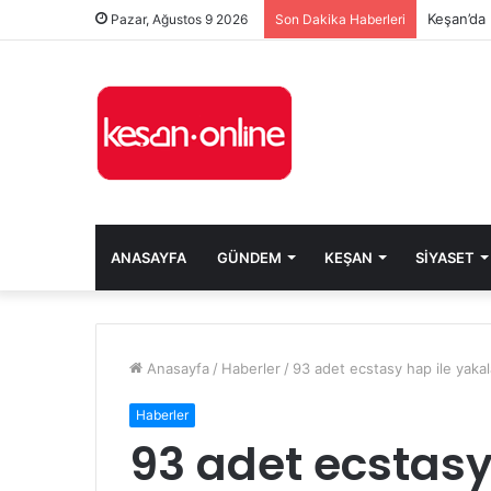
Keşan’da 
Pazar, Ağustos 9 2026
Son Dakika Haberleri
ANASAYFA
GÜNDEM
KEŞAN
SIYASET
Anasayfa
/
Haberler
/
93 adet ecstasy hap ile yaka
Haberler
93 adet ecstasy