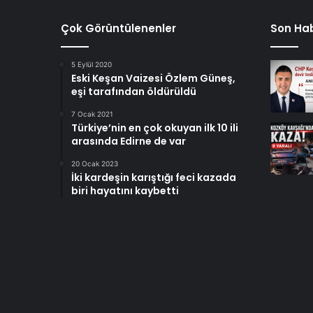
Çok Görüntülenenler
Son Hab
5 Eylül 2020
Eski Keşan Vaizesi Özlem Güneş,
eşi tarafından öldürüldü
7 Ocak 2021
Türkiye’nin en çok okuyan ilk 10 ili
arasında Edirne de var
20 Ocak 2023
İki kardeşin karıştığı feci kazada
biri hayatını kaybetti