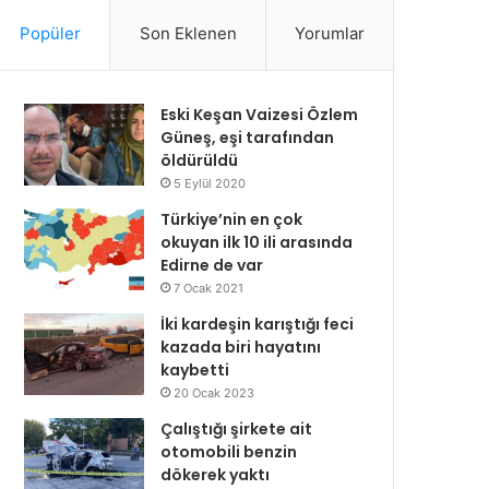
Popüler
Son Eklenen
Yorumlar
Eski Keşan Vaizesi Özlem
Güneş, eşi tarafından
öldürüldü
5 Eylül 2020
Türkiye’nin en çok
okuyan ilk 10 ili arasında
Edirne de var
7 Ocak 2021
İki kardeşin karıştığı feci
kazada biri hayatını
kaybetti
20 Ocak 2023
Çalıştığı şirkete ait
otomobili benzin
dökerek yaktı