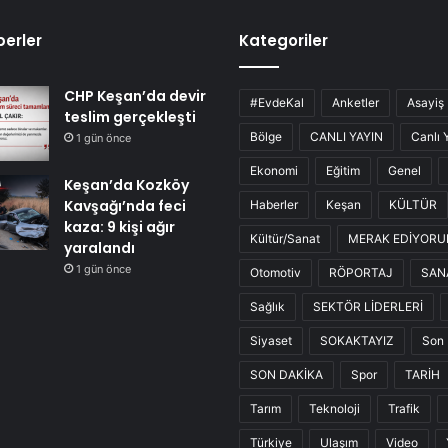
erler
Kategoriler
CHP Keşan’da devir
#EvdeKal
Anketler
Asayiş
teslim gerçekleşti
Bölge
CANLI YAYIN
Canlı 
1 gün önce
Ekonomi
Eğitim
Genel
Keşan’da Kozköy
Kavşağı’nda feci
Haberler
Keşan
KÜLTÜR
kaza: 9 kişi ağır
Kültür/Sanat
MERAK EDİYOR
yaralandı
1 gün önce
Otomotiv
RÖPORTAJ
SAN
Sağlık
SEKTÖR LİDERLERİ
Siyaset
SOKAKTAYIZ
Son 
SON DAKİKA
Spor
TARİH
Tarım
Teknoloji
Trafik
Türkiye
Ulaşım
Video