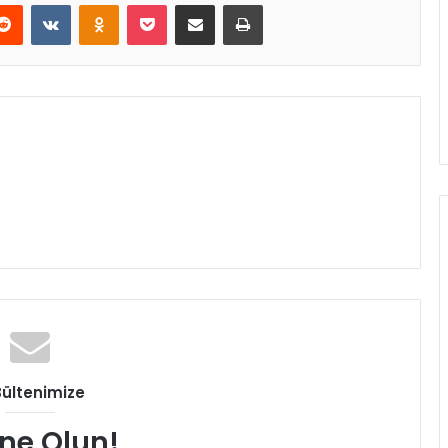
erest
Reddit
VKontakte
Odnoklassniki
Pocket
E-Posta ile paylaş
Yazdır
Bültenimize
ne Olun!