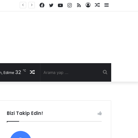
Facebook
Twitter
YouTube
Instagram
RSS
Kayıt
Rastgele
Kenar
Ol
Makale
Bölmesi
℃
32
Rastgele
Arama
, Edirne
Makale
yap
...
Bizi Takip Edin!