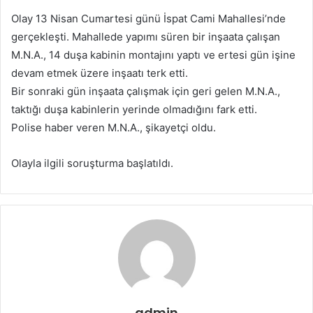
p
Olay 13 Nisan Cumartesi günü İspat Cami Mahallesi’nde
o
gerçekleşti. Mahallede yapımı süren bir inşaata çalışan
s
M.N.A., 14 duşa kabinin montajını yaptı ve ertesi gün işine
t
a
devam etmek üzere inşaatı terk etti.
g
Bir sonraki gün inşaata çalışmak için geri gelen M.N.A.,
ö
taktığı duşa kabinlerin yerinde olmadığını fark etti.
n
Polise haber veren M.N.A., şikayetçi oldu.
d
e
Olayla ilgili soruşturma başlatıldı.
r
m
e
k
admin