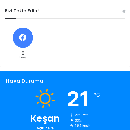
Bizi Takip Edin!
0
Fans
Hava Durumu
21
℃
Keşan
21º - 21º
60%
1.54 km/h
Açık hava