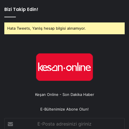
Bizi Takip Edin!
Hata Tweets, Yanlış hesap bilgisi alınamıyor.
Keşan Online - Son Dakika Haber
E-Bültenimize Abone Olun!
E-
Posta