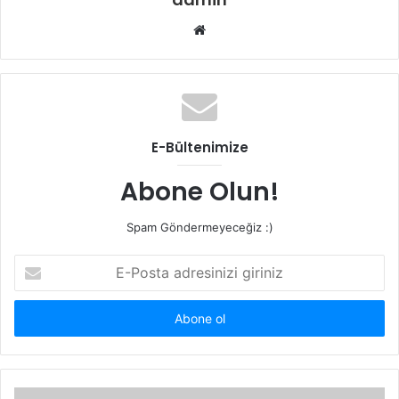
W
e
b
s
i
t
E-Bültenimize
e
s
Abone Olun!
i
Spam Göndermeyeceğiz :)
E
-
P
o
s
t
a
a