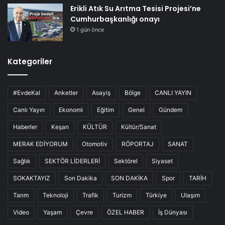
Erikli Atık Su Arıtma Tesisi Projesi’ne
Cumhurbaşkanlığı onayı
1 gün önce
Kategoriler
#EvdeKal
Anketler
Asayiş
Bölge
CANLI YAYIN
Canlı Yayın
Ekonomi
Eğitim
Genel
Gündem
Haberler
Keşan
KÜLTÜR
Kültür/Sanat
MERAK EDİYORUM
Otomotiv
RÖPORTAJ
SANAT
Sağlık
SEKTÖR LİDERLERİ
Sektörel
Siyaset
SOKAKTAYIZ
Son Dakika
SON DAKİKA
Spor
TARİH
Tarım
Teknoloji
Trafik
Turizm
Türkiye
Ulaşım
Video
Yaşam
Çevre
ÖZEL HABER
İş Dünyası