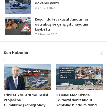
dökerek yaktı
23 Eylül 2022
Keşan’da feci kaza! Jandarma
astsubay ve genç çift hayatını
kaybetti
1 Temmuz 2025
Son Haberler
Erikli Atık Su Arıtma Tesisi
İl Genel Meclisi’nde
Projesi’ne
Edirne’yi deniz hudut
Cumhurbaşkanlığı onayı
kapısına bir adım daha