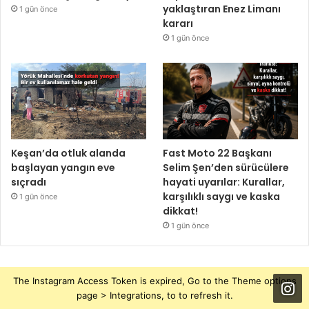
yaklaştıran Enez Limanı
1 gün önce
kararı
1 gün önce
Keşan’da otluk alanda
Fast Moto 22 Başkanı
başlayan yangın eve
Selim Şen’den sürücülere
sıçradı
hayati uyarılar: Kurallar,
karşılıklı saygı ve kaska
1 gün önce
dikkat!
1 gün önce
The Instagram Access Token is expired, Go to the Theme options
page > Integrations, to to refresh it.