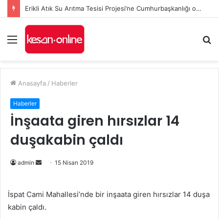
Erikli Atık Su Arıtma Tesisi Projesi’ne Cumhurbaşkanlığı onayı
Menü
A
y
...
Anasayfa
/
Haberler
Haberler
İnşaata giren hırsızlar 14
duşakabin çaldı
admin
B
15 Nisan 2019
i
r
İspat Cami Mahallesi’nde bir inşaata giren hırsızlar 14 duşa
e
kabin çaldı.
-