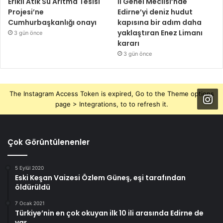
Erikli Atık Su Arıtma Tesisi
İl Genel Meclisi’nde
Projesi’ne
Edirne’yi deniz hudut
Cumhurbaşkanlığı onayı
kapısına bir adım daha
yaklaştıran Enez Limanı
3 gün önce
kararı
3 gün önce
The Instagram Access Token is expired, Go to the Theme options
page > Integrations, to to refresh it.
Çok Görüntülenenler
5 Eylül 2020
Eski Keşan Vaizesi Özlem Güneş, eşi tarafından
öldürüldü
7 Ocak 2021
Türkiye’nin en çok okuyan ilk 10 ili arasında Edirne de
var