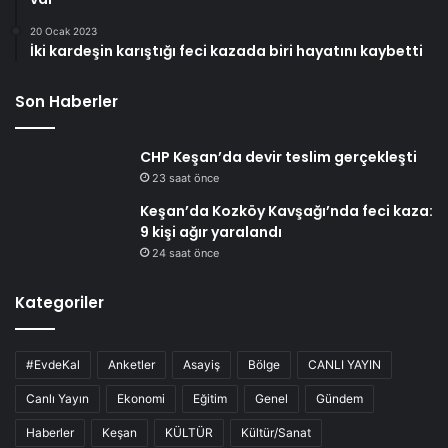
20 Ocak 2023
İki kardeşin karıştığı feci kazada biri hayatını kaybetti
Son Haberler
CHP Keşan’da devir teslim gerçekleşti
23 saat önce
Keşan’da Kozköy Kavşağı’nda feci kaza:
9 kişi ağır yaralandı
24 saat önce
Kategoriler
#EvdeKal
Anketler
Asayiş
Bölge
CANLI YAYIN
Canlı Yayın
Ekonomi
Eğitim
Genel
Gündem
Haberler
Keşan
KÜLTÜR
Kültür/Sanat