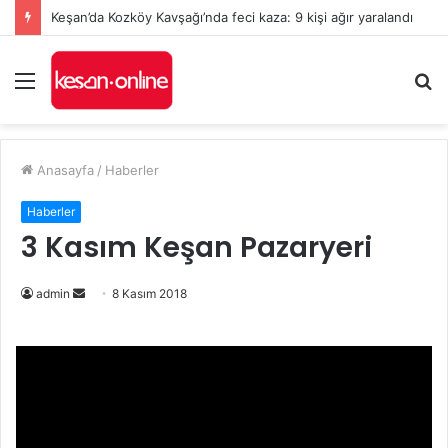
Keşan’da Kozköy Kavşağı’nda feci kaza: 9 kişi ağır yaralandı
Menü
A
y
...
Anasayfa
/
Haberler
Haberler
3 Kasım Keşan Pazaryeri
admin
B
8 Kasım 2018
i
r
e
-
p
o