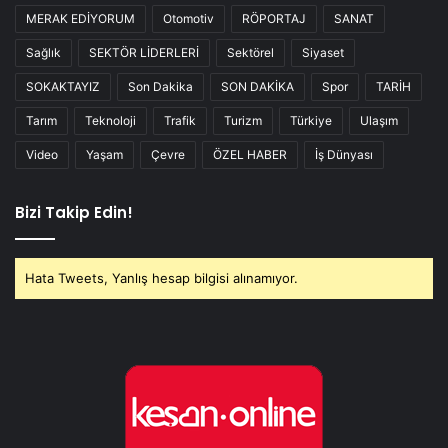
MERAK EDİYORUM
Otomotiv
RÖPORTAJ
SANAT
Sağlık
SEKTÖR LİDERLERİ
Sektörel
Siyaset
SOKAKTAYIZ
Son Dakika
SON DAKİKA
Spor
TARİH
Tarım
Teknoloji
Trafik
Turizm
Türkiye
Ulaşım
Video
Yaşam
Çevre
ÖZEL HABER
İş Dünyası
Bizi Takip Edin!
Hata Tweets, Yanlış hesap bilgisi alınamıyor.