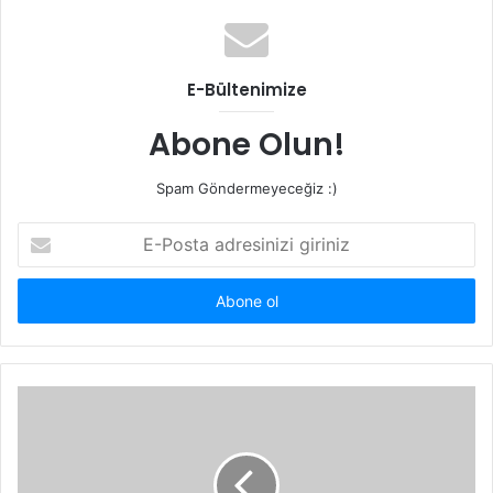
s
i
t
E-Bültenimize
e
s
Abone Olun!
i
Spam Göndermeyeceğiz :)
E
-
P
o
s
t
a
a
d
r
e
s