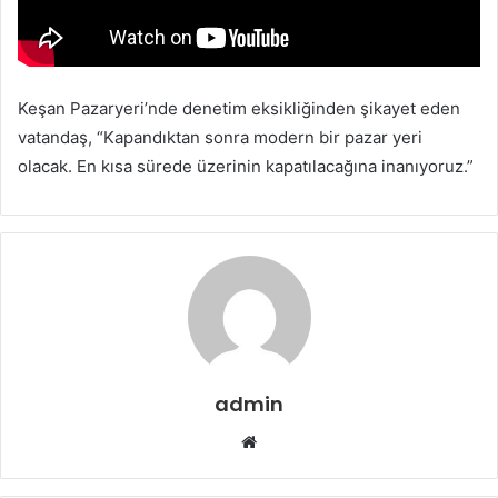
s
t
a
g
Keşan Pazaryeri’nde denetim eksikliğinden şikayet eden
ö
vatandaş, “Kapandıktan sonra modern bir pazar yeri
n
olacak. En kısa sürede üzerinin kapatılacağına inanıyoruz.”
d
e
r
m
e
k
admin
W
e
b