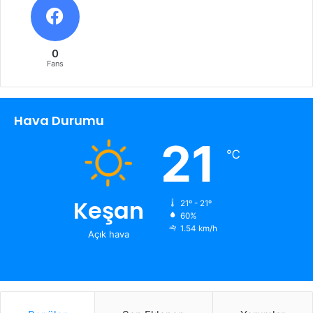
0
Fans
Hava Durumu
21
℃
Keşan
21º - 21º
60%
1.54 km/h
Açık hava