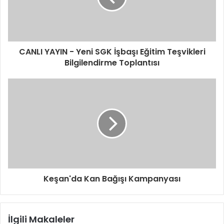
i
n
i
z
i
CANLI YAYIN - Yeni SGK İşbaşı Eğitim Teşvikleri
g
Bilgilendirme Toplantısı
i
r
i
n
i
z
Keşan'da Kan Bağışı Kampanyası
İlgili Makaleler