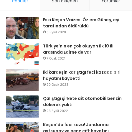
Popüler
Son Eklenen
Yorumlar
Eski Keşan Vaizesi Özlem Güneş, eşi
tarafından öldürüldü
5 Eylül 2020
Türkiye’nin en çok okuyan ilk 10 ili
arasında Edirne de var
7 Ocak 2021
İki kardeşin karıştığı feci kazada biri
hayatını kaybetti
20 Ocak 2023
Çalıştığı şirkete ait otomobili benzin
dökerek yaktı
23 Eylül 2022
Keşan’da feci kaza! Jandarma
astsubay ve genç çift hayatını