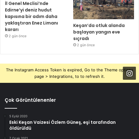
İl Genel Meclisi’nde
Edirne’yi deniz hudut
kapısına bir adım daha
yaklaştıran Enez Limanı
Keşan’da otluk alanda
kararı
başlayan yangın eve
2 gün önce
sıçradı
2 gün önce
The Instagram Access Token is expired, Go to the Theme options
page > Integrations, to to refresh it.
Çok Görüntülenenler
5 Eylül 2020
Eski Keşan Vaizesi Özlem Güneş, eşi tarafından
öldürüldü
7 Ocak 2021