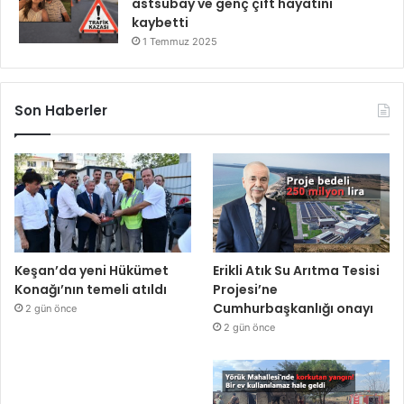
astsubay ve genç çift hayatını
kaybetti
1 Temmuz 2025
Son Haberler
Keşan’da yeni Hükümet
Erikli Atık Su Arıtma Tesisi
Konağı’nın temeli atıldı
Projesi’ne
Cumhurbaşkanlığı onayı
2 gün önce
2 gün önce