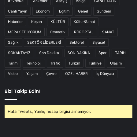
#EvdeKal
Anketler
Asayiş
Bölge
CANLI YAYIN
Canlı Yayın
Ekonomi
Eğitim
Genel
Gündem
Haberler
Keşan
KÜLTÜR
Kültür/Sanat
MERAK EDİYORUM
Otomotiv
RÖPORTAJ
SANAT
Sağlık
SEKTÖR LİDERLERİ
Sektörel
Siyaset
SOKAKTAYIZ
Son Dakika
SON DAKİKA
Spor
TARİH
Tarım
Teknoloji
Trafik
Turizm
Türkiye
Ulaşım
Video
Yaşam
Çevre
ÖZEL HABER
İş Dünyası
Bizi Takip Edin!
Hata Tweets, Yanlış hesap bilgisi alınamıyor.