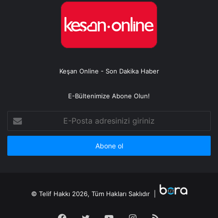
Keşan Online - Son Dakika Haber
E-Bültenimize Abone Olun!
E-
Posta
adresinizi
giriniz
© Telif Hakkı 2026, Tüm Hakları Saklıdır |
Facebook
Twitter
YouTube
Instagram
RSS