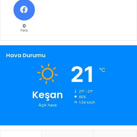
0
Fans
Hava Durumu
21
℃
Keşan
21º - 21º
60%
1.54 km/h
Açık hava