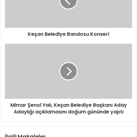
s
i
n
i
z
i
Keşan Belediye Bandosu Konseri
g
i
r
i
n
i
z
Mimar Şenol Yalı, Keşan Belediye Başkanı Aday
Adaylığı açıklamasını doğum gününde yaptı
İlgili Makaleler