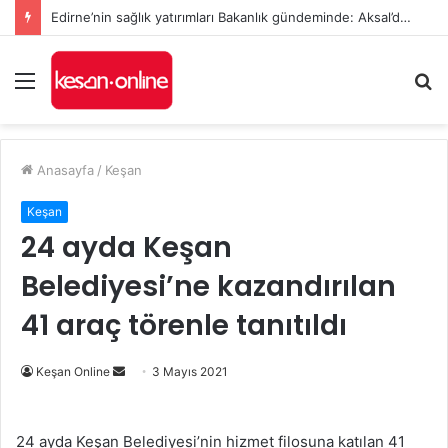
Edirne’nin sağlık yatırımları Bakanlık gündeminde: Aksal’dan Keşan için iki önemli talep
Menü
A
y
...
Anasayfa
/
Keşan
Keşan
24 ayda Keşan
Belediyesi’ne kazandırılan
41 araç törenle tanıtıldı
Bir
Keşan Online
3 Mayıs 2021
e-
posta
24 ayda Keşan Belediyesi’nin hizmet filosuna katılan 41
göndermek