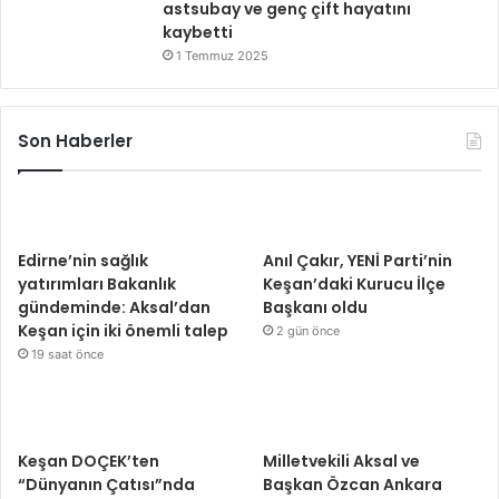
astsubay ve genç çift hayatını
kaybetti
1 Temmuz 2025
Son Haberler
Edirne’nin sağlık
Anıl Çakır, YENİ Parti’nin
yatırımları Bakanlık
Keşan’daki Kurucu İlçe
gündeminde: Aksal’dan
Başkanı oldu
Keşan için iki önemli talep
2 gün önce
19 saat önce
Keşan DOÇEK’ten
Milletvekili Aksal ve
“Dünyanın Çatısı”nda
Başkan Özcan Ankara