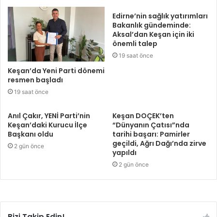
Edirne’nin sağlık yatırımları
Bakanlık gündeminde:
Aksal’dan Keşan için iki
önemli talep
19 saat önce
Keşan’da Yeni Parti dönemi
resmen başladı
19 saat önce
Anıl Çakır, YENİ Parti’nin
Keşan DOÇEK’ten
Keşan’daki Kurucu İlçe
“Dünyanın Çatısı”nda
Başkanı oldu
tarihi başarı: Pamirler
geçildi, Ağrı Dağı’nda zirve
2 gün önce
yapıldı
2 gün önce
Bizi Takip Edin!