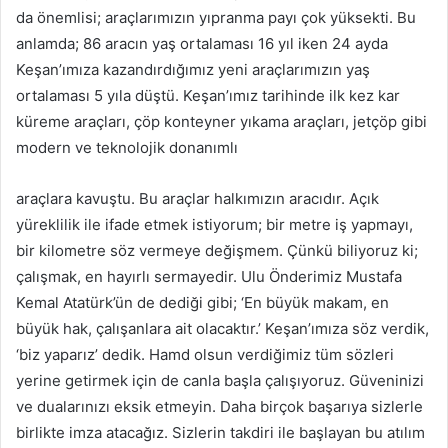
da önemlisi; araçlarımızın yıpranma payı çok yüksekti. Bu
anlamda; 86 aracın yaş ortalaması 16 yıl iken 24 ayda
Keşan’ımıza kazandırdığımız yeni araçlarımızın yaş
ortalaması 5 yıla düştü. Keşan’ımız tarihinde ilk kez kar
küreme araçları, çöp konteyner yıkama araçları, jetçöp gibi
modern ve teknolojik donanımlı
araçlara kavuştu. Bu araçlar halkımızın aracıdır. Açık
yüreklilik ile ifade etmek istiyorum; bir metre iş yapmayı,
bir kilometre söz vermeye değişmem. Çünkü biliyoruz ki;
çalışmak, en hayırlı sermayedir. Ulu Önderimiz Mustafa
Kemal Atatürk’ün de dediği gibi; ‘En büyük makam, en
büyük hak, çalışanlara ait olacaktır.’ Keşan’ımıza söz verdik,
‘biz yaparız’ dedik. Hamd olsun verdiğimiz tüm sözleri
yerine getirmek için de canla başla çalışıyoruz. Güveninizi
ve dualarınızı eksik etmeyin. Daha birçok başarıya sizlerle
birlikte imza atacağız. Sizlerin takdiri ile başlayan bu atılım