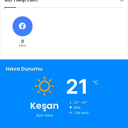
0
Fans
Hava Durumu
21
℃
Keşan
21º - 21º
60%
1.54 km/h
Açık hava