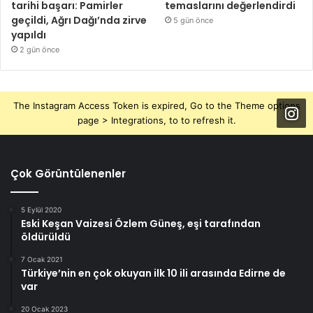
tarihi başarı: Pamirler
temaslarını değerlendirdi
geçildi, Ağrı Dağı’nda zirve
5 gün önce
yapıldı
2 gün önce
The Instagram Access Token is expired, Go to the Theme options
page > Integrations, to to refresh it.
Çok Görüntülenenler
5 Eylül 2020
Eski Keşan Vaizesi Özlem Güneş, eşi tarafından
öldürüldü
7 Ocak 2021
Türkiye’nin en çok okuyan ilk 10 ili arasında Edirne de
var
20 Ocak 2023