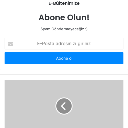
E-Bültenimize
Abone Olun!
Spam Göndermeyeceğiz :)
E-
Posta
adresinizi
giriniz