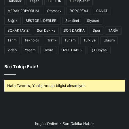
Haberler
Keşan
KÜLTÜR
Kültür/Sanat
MERAK EDİYORUM
Otomotiv
RÖPORTAJ
SANAT
Sağlık
SEKTÖR LİDERLERİ
Sektörel
Siyaset
SOKAKTAYIZ
Son Dakika
SON DAKİKA
Spor
TARİH
Tarım
Teknoloji
Trafik
Turizm
Türkiye
Ulaşım
Video
Yaşam
Çevre
ÖZEL HABER
İş Dünyası
Bizi Takip Edin!
Hata Tweets, Yanlış hesap bilgisi alınamıyor.
Keşan Online - Son Dakika Haber