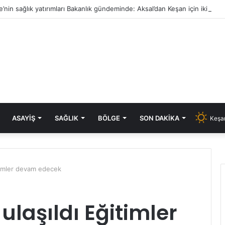
e’nin sağlık yatırımları Bakanlık gündeminde: Aksal’dan Keşan için iki önem
ASAYIŞ
SAĞLIK
BÖLGE
SON DAKIKA
Keşan
ğitimler devam edecek
e ulaşıldı Eğitimler