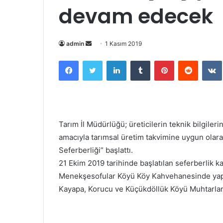
devam edecek
Bir
admin
1 Kasım 2019
e-
Facebook
Twitter
LinkedIn
Tumblr
Pinterest
Reddit
posta
göndermek
Tarım İl Müdürlüğü; üreticilerin teknik bilgiler
amacıyla tarımsal üretim takvimine uygun olarak
Seferberliği” başlattı.
21 Ekim 2019 tarihinde başlatılan seferberlik 
Menekşesofular Köyü Köy Kahvehanesinde yapıl
Kayapa, Korucu ve Küçükdöllük Köyü Muhtarları ve