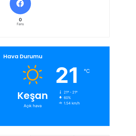
0
Fans
Hava Durumu
21
℃
Keşan
21º - 21º
60%
1.54 km/h
Açık hava