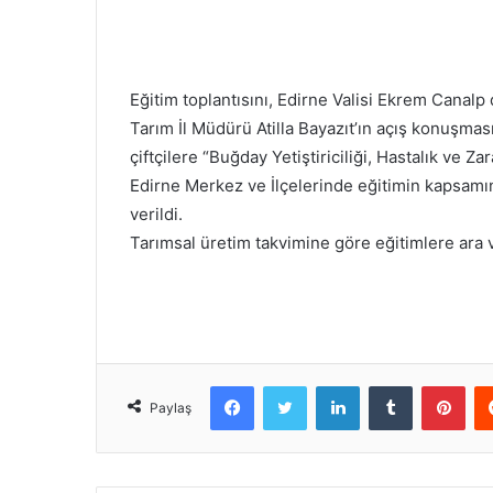
Eğitim toplantısını, Edirne Valisi Ekrem Canalp d
Tarım İl Müdürü Atilla Bayazıt’ın açış konuşmas
çiftçilere “Buğday Yetiştiriciliği, Hastalık ve Zara
Edirne Merkez ve İlçelerinde eğitimin kapsamınd
verildi.
Tarımsal üretim takvimine göre eğitimlere ara 
Facebook
Twitter
LinkedIn
Tumblr
Pint
Paylaş