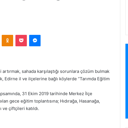
VKontakte
Odnoklassniki
Pocket
Messenger
ini artırmak, sahada karşılaştığı sorunlara çözüm bulmak
, Edirne il ve ilçelerine bağlı köylerde “Tarımda Eğitim
kapsamında, 31 Ekim 2019 tarihinde Merkez İlçe
an gece eğitim toplantısına; Hıdırağa, Hasanağa,
 çiftçileri katıldı.