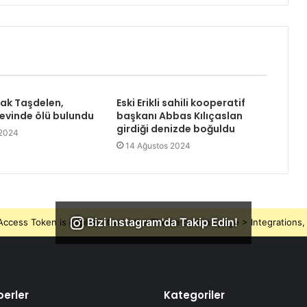
rak Taşdelen,
Eski Erikli sahili kooperatif
 evinde ölü bulundu
başkanı Abbas Kılıçaslan
girdiği denizde boğuldu
 2024
14 Ağustos 2024
Bizi Instagram'da Takip Edin!
ccess Token is expired, Go to the Theme options page > Integrations, t
erler
Kategoriler