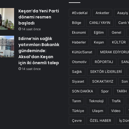
Keşan’da Yeni Parti
#EvdeKal
Anketler
Asayiş
dönemi resmen
başladı
Bölge
CANLI YAYIN
Canlı 
14 saat önce
Ekonomi
Eğitim
Genel
Edirne’nin sağlık
Haberler
Keşan
KÜLTÜR
yatırımları Bakanlık
gündeminde:
Kültür/Sanat
MERAK EDİYOR
Aksal’dan Keşan
Otomotiv
RÖPORTAJ
SAN
için iki önemli talep
14 saat önce
Sağlık
SEKTÖR LİDERLERİ
Siyaset
SOKAKTAYIZ
Son 
SON DAKİKA
Spor
TARİH
Tarım
Teknoloji
Trafik
Türkiye
Ulaşım
Video
Çevre
ÖZEL HABER
İş Dü