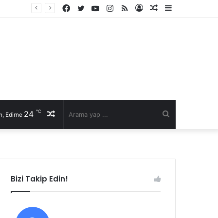
Facebook
Twitter
YouTube
Instagram
RSS
Kayıt
Rastgele
Kenar
li talep
Ol
Makale
Bölmesi
℃
24
Rastgele
Arama
, Edirne
Makale
yap
...
Bizi Takip Edin!