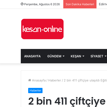
Edirn
Perşembe, Ağustos 6 2026
Son Dakika Haberleri
ANASAYFA
GÜNDEM
KEŞAN
SIYASET
Anasayfa
/
Haberler
/
2 bin 411 çiftçiye ulaşıldı E
Haberler
2 bin 411 çiftçiy