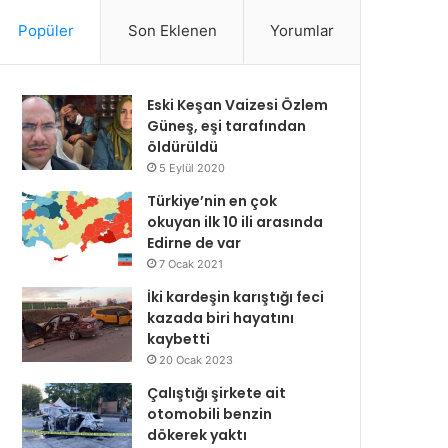
Popüler
Son Eklenen
Yorumlar
Eski Keşan Vaizesi Özlem
Güneş, eşi tarafından
öldürüldü
5 Eylül 2020
Türkiye’nin en çok
okuyan ilk 10 ili arasında
Edirne de var
7 Ocak 2021
İki kardeşin karıştığı feci
kazada biri hayatını
kaybetti
20 Ocak 2023
Çalıştığı şirkete ait
otomobili benzin
dökerek yaktı