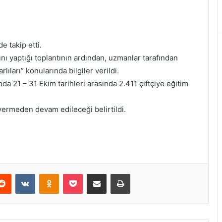
e takip etti.
ını yaptığı toplantının ardından, uzmanlar tarafından
rlıları” konularında bilgiler verildi.
a 21 – 31 Ekim tarihleri arasında 2.411 çiftçiye eğitim
vermeden devam edileceği belirtildi.
erest
Reddit
VKontakte
Odnoklassniki
Pocket
E-Posta ile paylaş
Yazdır