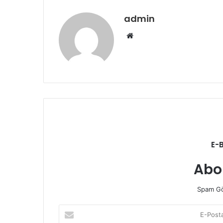
admin
Web
sitesi
E-
Abo
Spam Gö
E-
Posta