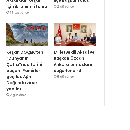
Aksal’dan Keşan
İlçe Başkanı oldu
için iki önemli talep
2 gün önce
14 saat önce
Keşan DOÇEK’ten
Milletvekili Aksal ve
“Dünyanın
Başkan Özcan
Çatısı”nda tarihi
Ankara temaslarını
başarı: Pamirler
değerlendirdi
geçildi, Ağrı
5 gün önce
Dağı’nda zirve
yapıldı
2 gün önce