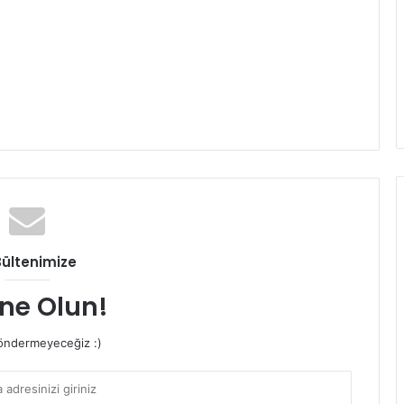
Bültenimize
ne Olun!
ndermeyeceğiz :)