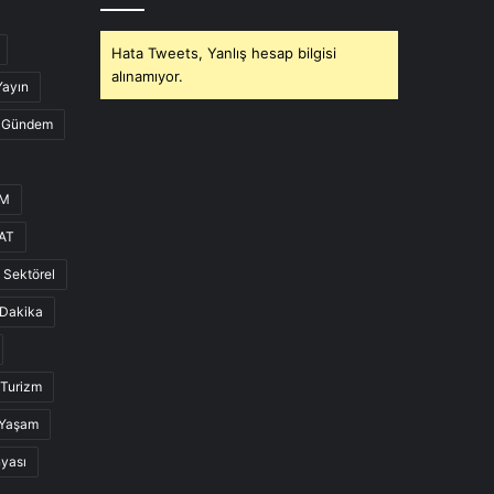
Hata Tweets, Yanlış hesap bilgisi
alınamıyor.
Yayın
Gündem
UM
AT
Sektörel
Dakika
Turizm
Yaşam
nyası