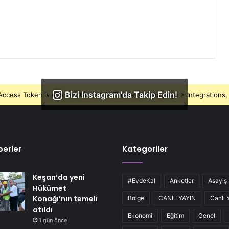
Bizi Instagram'da Takip Edin!
ccess Token is expired, Go to the Theme options page > Integrations, t
erler
Kategoriler
Keşan’da yeni
#EvdeKal
Anketler
Asayiş
Hükümet
Konağı’nın temeli
Bölge
CANLI YAYIN
Canlı 
atıldı
Ekonomi
Eğitim
Genel
1 gün önce