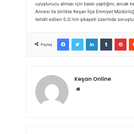
uyuşturucu alması için baskı yaptığını; ancak ke
Annesi ile birlikte Keşan İlçe Emniyet Müdürlü
tehdit edilen S.G.’nin şikayeti üzerinde soruştu
Facebook
Twitter
LinkedIn
Tumblr
Pint
Paylaş
Keşan Online
Web
sitesi