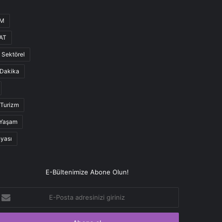
UM
AT
Sektörel
Dakika
Turizm
Yaşam
nyası
E-Bültenimize Abone Olun!
-
osta
dresinizi