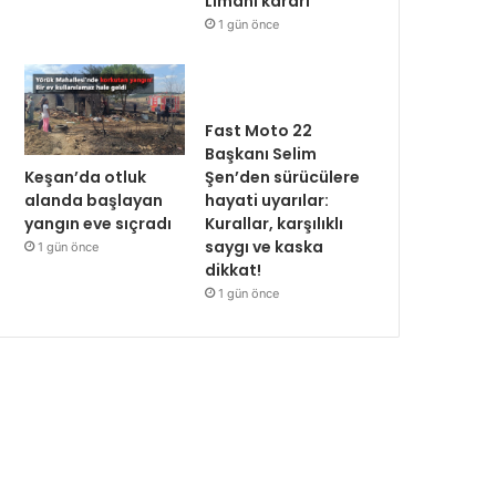
Limanı kararı
1 gün önce
Fast Moto 22
Başkanı Selim
Keşan’da otluk
Şen’den sürücülere
alanda başlayan
hayati uyarılar:
yangın eve sıçradı
Kurallar, karşılıklı
saygı ve kaska
1 gün önce
dikkat!
1 gün önce