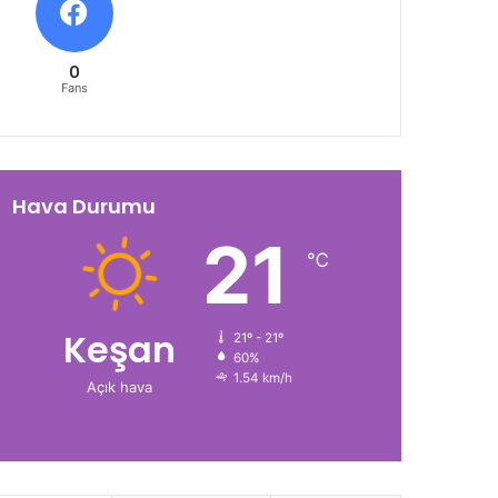
0
Fans
Hava Durumu
21
℃
Keşan
21º - 21º
60%
1.54 km/h
Açık hava