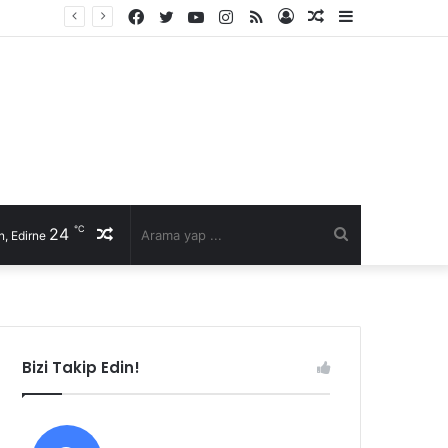
Facebook
Twitter
YouTube
Instagram
RSS
Kayıt
Rastgele
Kenar
İl Genel Meclisi’nde Edirne’yi deniz hudut kapısına bir adım daha yaklaştıran Enez Limanı kararı
Ol
Makale
Bölmesi
℃
24
Rastgele
Arama
, Edirne
Makale
yap
...
Bizi Takip Edin!