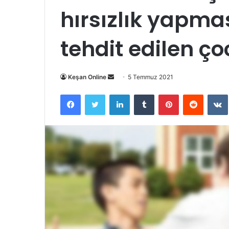
hırsızlık yapmas
tehdit edilen ço
Bir
Keşan Online
5 Temmuz 2021
e-
Facebook
Twitter
LinkedIn
Tumblr
Pinterest
Reddit
posta
göndermek