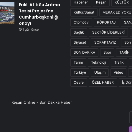
Haberler
Keşan
KÜLTÜR
Erikli Atık Su Arıtma
Tesisi Projesi’ne
Kültür/Sanat
MERAK EDİYOR
Cumhurbaşkanlığı
Otomotiv
RÖPORTAJ
SAN
onayı
1 gün önce
Sağlık
SEKTÖR LİDERLERİ
Siyaset
SOKAKTAYIZ
Son 
SON DAKİKA
Spor
TARİH
Tarım
Teknoloji
Trafik
Türkiye
Ulaşım
Video
Çevre
ÖZEL HABER
İş Dü
Keşan Online - Son Dakika Haber
E
P
a