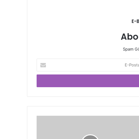
E-
Abo
Spam Gö
E-
Posta
adresinizi
giriniz