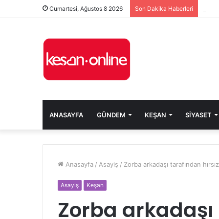
Cumartesi, Ağustos 8 2026
Son Dakika Haberleri
ANASAYFA
GÜNDEM
KEŞAN
SIYASET
Anasayfa
/
Asayiş
/
Zorba arkadaşı tarafından hırsız
Asayiş
Keşan
Zorba arkadaşı