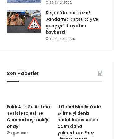
23 Eylül 2022
Keşan’da feci kaza!
Jandarma astsubay ve
genç çift hayatını
kaybetti
1 Temmuz 2025
Son Haberler
Erikli Atık Su Arıtma
İl Genel Meclisi’nde
Tesisi Projesi’ne
Edirne’yi deniz
Cumhurbaşkanlığı
hudut kapısına bir
onayı
adım daha
yaklaştıran Enez
1 gün önce