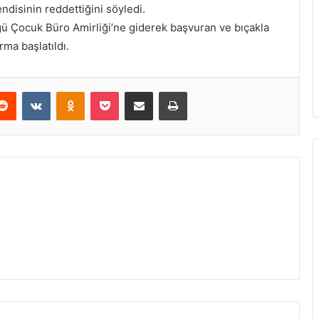
ndisinin reddettiğini söyledi.
ğü Çocuk Büro Amirliği’ne giderek başvuran ve bıçakla
rma başlatıldı.
erest
Reddit
VKontakte
Odnoklassniki
Pocket
E-Posta ile paylaş
Yazdır