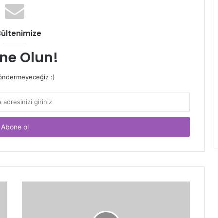
Bültenimize
ne Olun!
ndermeyeceğiz :)