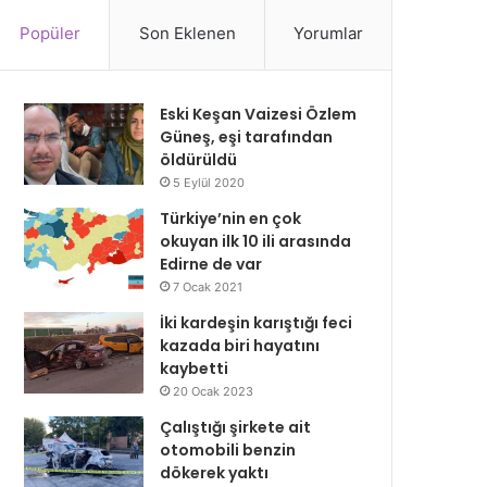
Popüler
Son Eklenen
Yorumlar
Eski Keşan Vaizesi Özlem
Güneş, eşi tarafından
öldürüldü
5 Eylül 2020
Türkiye’nin en çok
okuyan ilk 10 ili arasında
Edirne de var
7 Ocak 2021
İki kardeşin karıştığı feci
kazada biri hayatını
kaybetti
20 Ocak 2023
Çalıştığı şirkete ait
otomobili benzin
dökerek yaktı