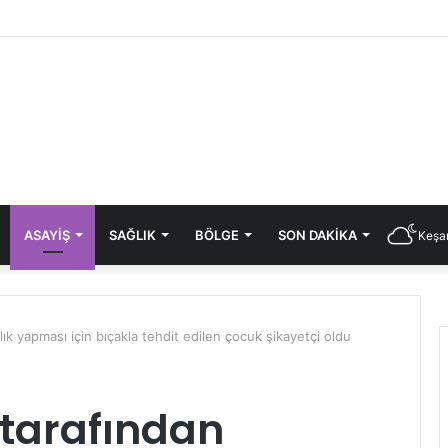
ASAYIŞ
SAĞLIK
BÖLGE
SON DAKIKA
Keşan
lık yapması için bıçakla tehdit edilen çocuk şikayetçi oldu
 tarafından