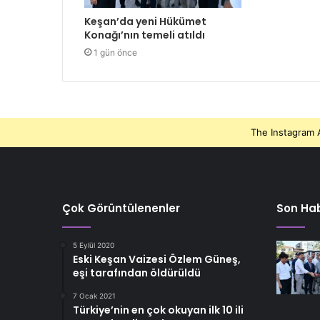
Keşan’da yeni Hükümet
Konağı’nın temeli atıldı
1 gün önce
The Instagram A
Çok Görüntülenenler
Son Hab
5 Eylül 2020
Eski Keşan Vaizesi Özlem Güneş,
eşi tarafından öldürüldü
7 Ocak 2021
Türkiye’nin en çok okuyan ilk 10 ili