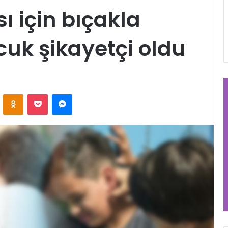
ı için bıçakla
cuk şikayetçi oldu
VKontakte
Odnoklassniki
Pocket
Messenger